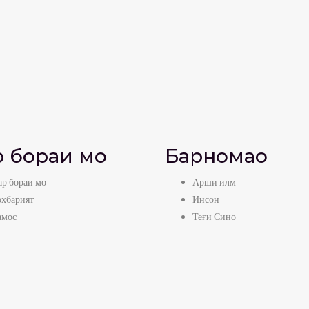
 бораи мо
Барномаҳо
р бораи мо
Арши илм
оҳбарият
Инсон
амос
Теғи Сино