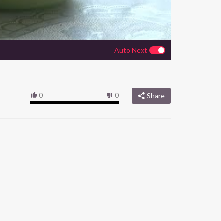
Auto Next
0
0
Share