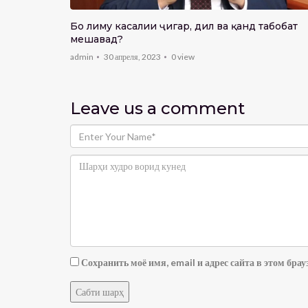
Бо лиму касалии ҷигар, дил ва қанд табобат
6:40
мешавад?
кка
admin
30 апреля, 2023
0
view
Leave us
a comment
Сохранить моё имя, email и адрес сайта в этом бр