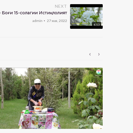
NEXT
 Боғи 15-солагии Истиқлолият
admin
27 мая, 2022
4:53