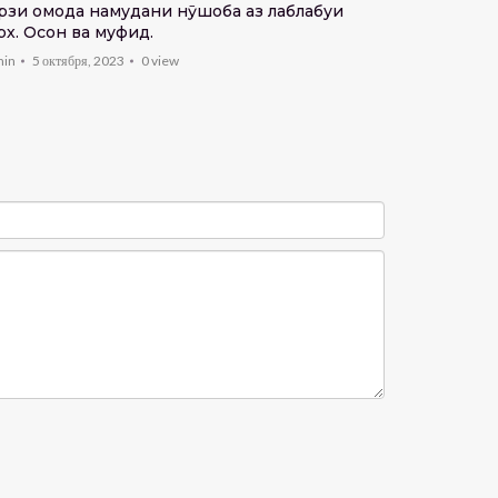
рзи омода намудани нӯшоба аз лаблабуи
рх. Осон ва муфид.
min
5 октября, 2023
0
view
Суфраи та
admin
30 ма