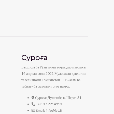
Суроға
Бахшида ба Рӯзи илми тоҷик дар мамлакат
14 апрели соли 2021 Муассисаи давлатии
телевизиони Тоҷикистон - ТВ «Илм ва
табиат» ба фаъолият оғоз намуд.
Суроға:
Душанбе, к. Шероз 31
Тел:
37 2214913
Email:
info@ivt.tj