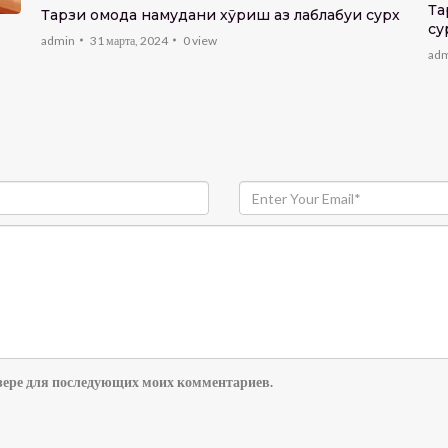
Та
Тарзи омода намудани хӯриш аз лаблабуи сурх
су
admin
31 марта, 2024
0
view
ad
аузере для последующих моих комментариев.