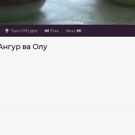
Turn Off Light
Prev
Next
Ангур ва Олу