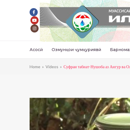
Асосӣ
Озмунҳои ҷумҳуриявӣ
Барнома
Home
»
Videos
»
Суфраи табиат-Нушоба аз Ангур ва О