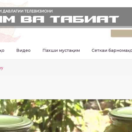
ҳо
Видео
Пахши мустақим
Сеткаи барномаҳ
лу