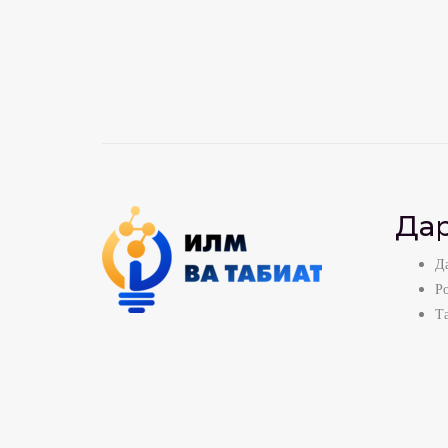
Дар
Да
Р
Т