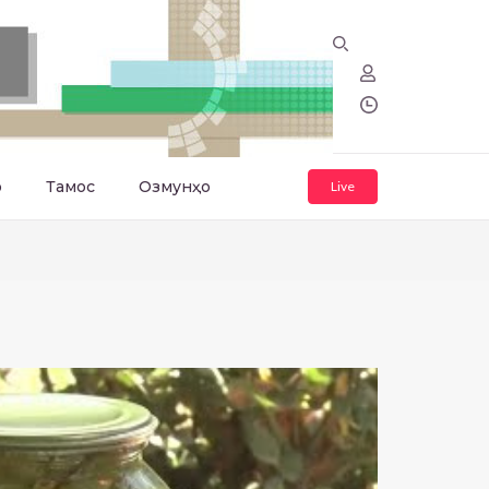
о
Тамос
Озмунҳо
Live