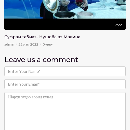
7:22
Суфраи табиат- Нушоба аз Малина
admin
22 мая, 2022
0
view
Leave us
a comment