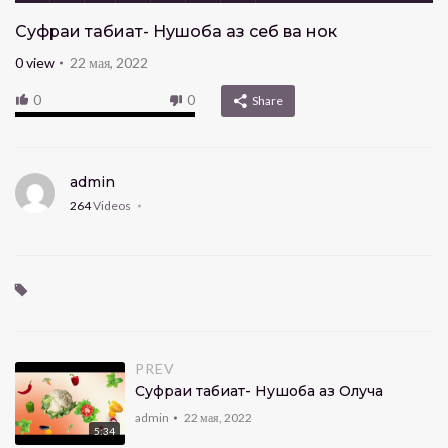
Суфраи табиат- Нушоба аз себ ва нок
0
view
22 мая, 2022
0
0
Share
admin
264
Videos
PREV
Суфраи табиат- Нушоба аз Олуча
admin
22 мая, 2022
5:34