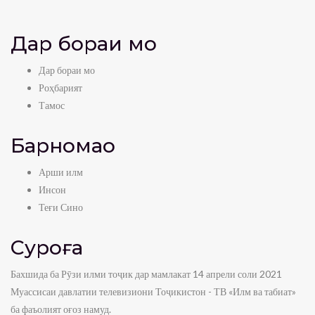
Дар бораи мо
Дар бораи мо
Роҳбарият
Тамос
Барномаҳо
Арши илм
Инсон
Теғи Сино
Суроға
Бахшида ба Рӯзи илми тоҷик дар мамлакат 14 апрели соли 2021
Муассисаи давлатии телевизиони Тоҷикистон - ТВ «Илм ва табиат»
ба фаъолият оғоз намуд.