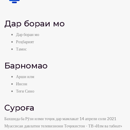
Дар бораи мо
Дар бораи мо
Роҳбарият
Тамос
Барномаҳо
Арши илм
Инсон
Теғи Сино
Суроға
Бахшида ба Рӯзи илми тоҷик дар мамлакат 14 апрели соли 2021
Муассисаи давлатии телевизиони Тоҷикистон - ТВ «Илм ва табиат»