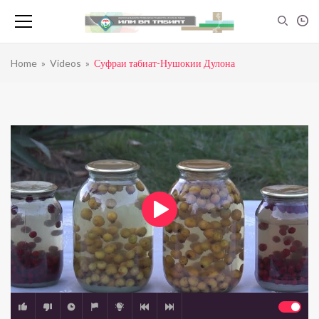
Home
»
Videos
»
Суфраи табиат-Нушокии Дулона