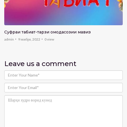
Суфраи табиат-тарзи омодасозии мавиз
admin
9 ноября, 2022
0
view
Leave us
a comment