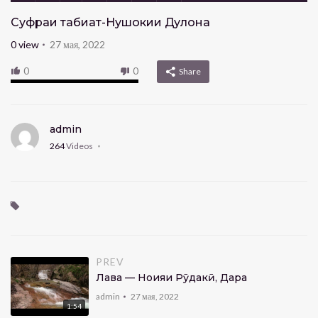
Суфраи табиат-Нушокии Дулона
0
view
27 мая, 2022
0
0
Share
admin
264
Videos
PREV
Лавҳа — Ноҳияи Рӯдакӣ, Дара
admin
27 мая, 2022
1:54