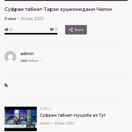
Суфраи табиат-Тарзи хушконидани Челон
0
view
30 мая, 2022
0
0
Share
admin
264
Videos
PREV
Суфраи табиат-Нушоба аз Тут
admin
30 мая, 2022
6:40