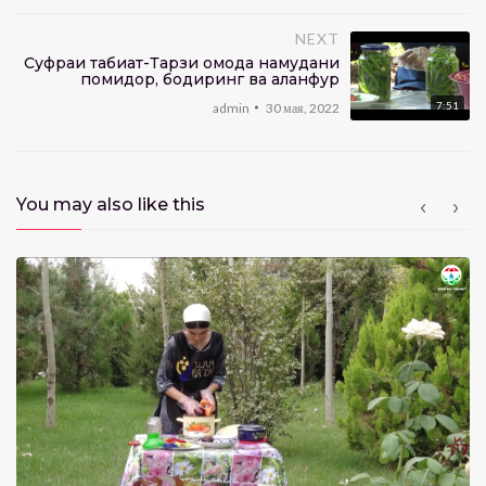
NEXT
Суфраи табиат-Тарзи омода намудани
помидор, бодиринг ва қаланфур
7:51
admin
30 мая, 2022
You may also like this