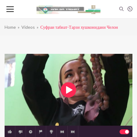
Home
»
Videos
»
Суфраи табиат-Тарзи хушконидани Челон