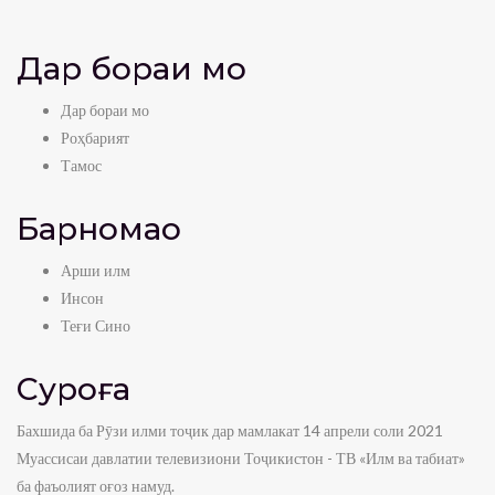
Дар бораи мо
Дар бораи мо
Роҳбарият
Тамос
Барномаҳо
Арши илм
Инсон
Теғи Сино
Суроға
Бахшида ба Рӯзи илми тоҷик дар мамлакат 14 апрели соли 2021
Муассисаи давлатии телевизиони Тоҷикистон - ТВ «Илм ва табиат»
ба фаъолият оғоз намуд.