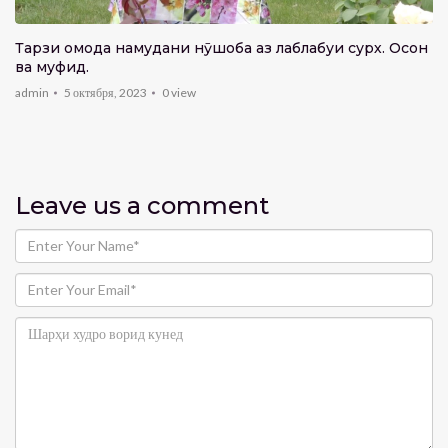
Тарзи омода намудани нӯшоба аз лаблабуи сурх. Осон
ва муфид.
admin
5 октября, 2023
0
view
Leave us
a comment