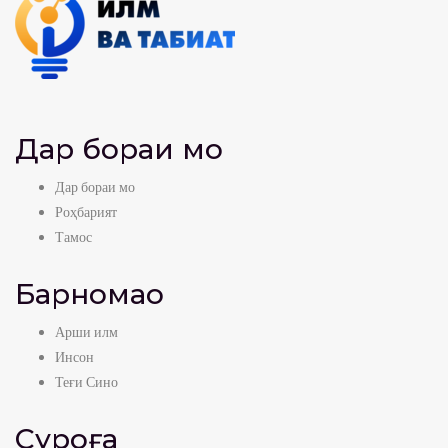
Дар бораи мо
Дар бораи мо
Роҳбарият
Тамос
Барномаҳо
Арши илм
Инсон
Теғи Сино
Суроға