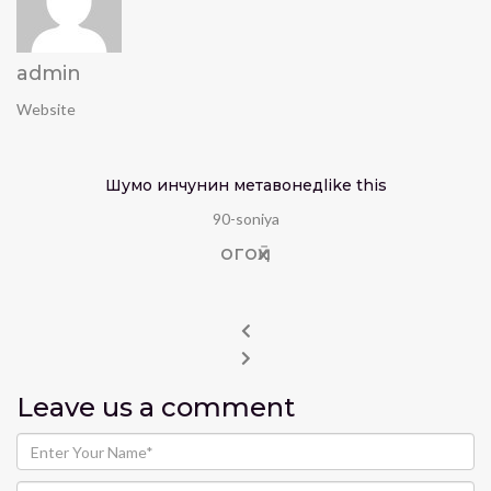
admin
Website
Шумо инчунин метавонед
like this
90-soniya
огоҳӣ
Leave us
a comment