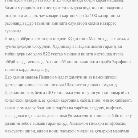
Зимни муаррифии ин лоиҳа иттилоъ дода шуд, ки кишоварзони
ноҳия азм доранд, ҷамъоварии картошкаро ба 100 ҳазор тонна
расонанд ва дар таъмини амнияти озуқаворӣ саҳми назаррас
гузоранд.
Лоиҳаи обёрии заминҳои ноҳияи Кӯҳистони Мастчоҳ дар се деҳа, аз
ҷумла деҳаҳои Оббурдон, Ҳадишаҳр ва Падаск амалӣ гардид, ки
тибқи дурнамо ҳоло 822 гектар майдони кишти картошка пурра
обёрӣ карда мешавад. Асосан обёрии ин заминҳо аз дарёи Зарафшон
таъмин карда хоҳад шуд.
Дар ҳамин мавзеъ Пешвои миллат ҳамчунин аз намоишгоҳи
дастранҷи кишоварзони ноҳияи Шаҳристон дидан намуданд.
Дар намоишгоҳ беш аз 30 тонна маҳсулоти гуногуни кишоварзӣ аз
хоҷагиҳои деҳқонӣ, аз қабили картошка, сабзӣ, пиёз, меваю сабзавот,
карам, помидору бодиринг, тарбуз ва харбуза, зардолу, шафтолу,
ғалладонагиҳо, асал ва дигар номгӯи маҳсулоти кишоварзӣ бо шаклу
дизайни зебо пешкаш гардида буд. Ҳамзамон гиёҳҳои шифобахш,
маҳсулоти ширӣ, анвои нонӣ, таомҳои миллӣ ва ҳунарҳои мардумӣ