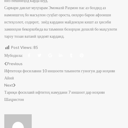
низ пешниҳод карда шуд.
Сарвари давлат муҳтарам Эмомалӣ Раҳмон пас аз боздид аз
намоишгоҳ бо масъулон суҳбат ороста, онҳоро барои афзоиши
истеҳсолот, содирот, зиёд кардани майдонҳои кишт аз ҳисоби
заминҳои бекорхобида ва таъмини бозорҳои дохилӣ бо маҳсулоти
тарзу тозаи ватанӣ ҳидоят карданд.
Post Views:
85
Мубодила:
Previous
Ифтитоҳи фосилавии 10 иншооти таъиноти гуногун дар ноҳияи
Айнӣ
Next
Тариқи фосилавӣ ифтитоҳ намудани 7 иншоот дар ноҳияи
Шаҳристон