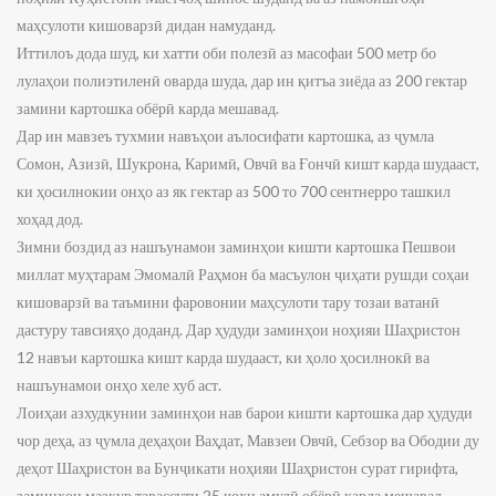
маҳсулоти кишоварзӣ дидан намуданд.
Иттилоъ дода шуд, ки хатти оби полезӣ аз масофаи 500 метр бо
лулаҳои полиэтиленӣ оварда шуда, дар ин қитъа зиёда аз 200 гектар
замини картошка обёрӣ карда мешавад.
Дар ин мавзеъ тухмии навъҳои аълосифати картошка, аз ҷумла
Сомон, Азизӣ, Шукрона, Каримӣ, Овчӣ ва Ғончӣ кишт карда шудааст,
ки ҳосилнокии онҳо аз як гектар аз 500 то 700 сентнерро ташкил
хоҳад дод.
Зимни боздид аз нашъунамои заминҳои кишти картошка Пешвои
миллат муҳтарам Эмомалӣ Раҳмон ба масъулон ҷиҳати рушди соҳаи
кишоварзӣ ва таъмини фаровонии маҳсулоти тару тозаи ватанӣ
дастуру тавсияҳо доданд. Дар ҳудуди заминҳои ноҳияи Шаҳристон
12 навъи картошка кишт карда шудааст, ки ҳоло ҳосилнокӣ ва
нашъунамои онҳо хеле хуб аст.
Лоиҳаи азхудкунии заминҳои нав барои кишти картошка дар ҳудуди
чор деҳа, аз ҷумла деҳаҳои Ваҳдат, Мавзеи Овчӣ, Себзор ва Ободии ду
деҳот Шаҳристон ва Бунҷикати ноҳияи Шаҳристон сурат гирифта,
заминҳои мазкур тавассути 25 чоҳи амудӣ обёрӣ карда мешавад.