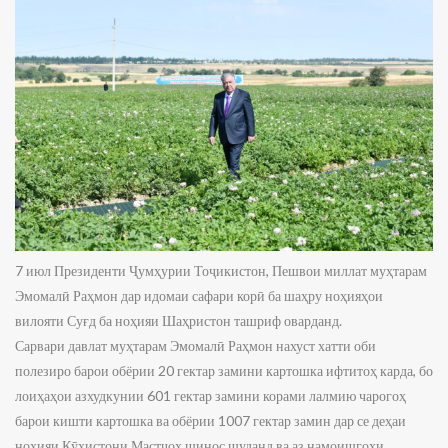
7 июл Президенти Ҷумҳурии Тоҷикистон, Пешвои миллат муҳтарам
Эмомалӣ Раҳмон дар идомаи сафари корӣ ба шаҳру ноҳияҳои
вилояти Суғд ба ноҳияи Шаҳристон ташриф оварданд.
Сарвари давлат муҳтарам Эмомалӣ Раҳмон нахуст хатти оби
полезиро барои обёрии 20 гектар замини картошка ифтитоҳ карда, бо
лоиҳаҳои азхудкунии 601 гектар замини корами лалмию чарогоҳ
барои кишти картошка ва обёрии 1007 гектар замин дар се деҳаи
ноҳияи Кӯҳистони Мастчоҳ шинос шуданд ва аз намоишгоҳи