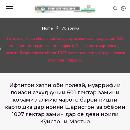
Home
90-soniya
Ифтитоҳи хатти оби полезӣ, муаррифии лоиҳаҳои азхудкунии 601
гектар замини корами лалмию чарогоҳ барои кишти картошка дар
ноҳияи Шаҳристон ва обёрии 1007 гектар замин дар се деҳаи ноҳияи
Кӯҳистони Мастчоҳ
Ифтитоҳи хатти оби полезӣ, муаррифии
лоиҳаҳои азхудкунии 601 гектар замини
корами лалмию чарогоҳ барои кишти
картошка дар ноҳияи Шаҳристон ва обёрии
1007 гектар замин дар се деҳаи ноҳияи
Кӯҳистони Мастчоҳ