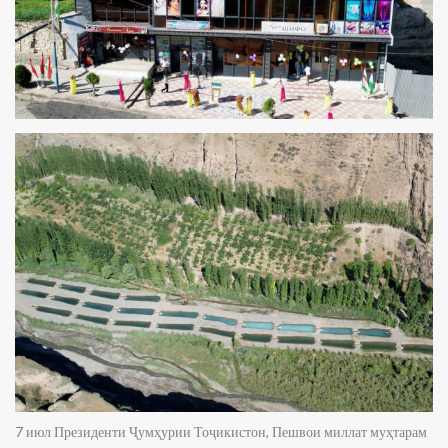
7 июл Президенти Ҷумҳурии Тоҷикистон, Пешвои миллат муҳтарам