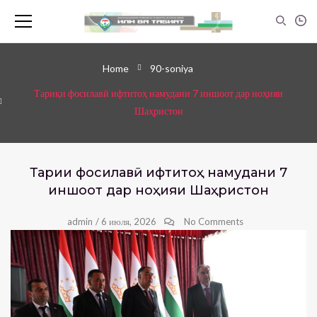
Home
90-soniya
Тариқи фосилавӣ ифтитоҳ намудани 7 иншоот дар ноҳияи
Шаҳристон
Тариқи фосилавӣ ифтитоҳ намудани 7
иншоот дар ноҳияи Шаҳристон
admin
/
6 июля, 2026
No Comments