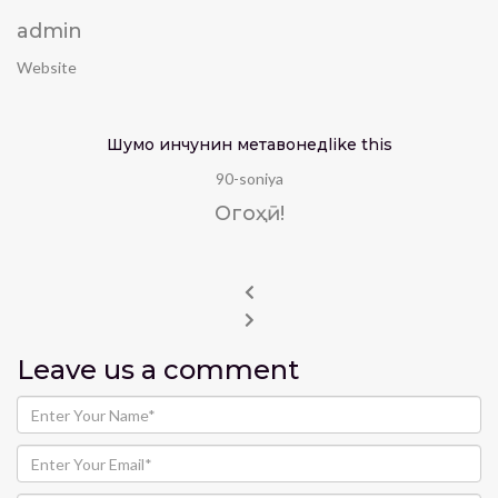
admin
Website
Шумо инчунин метавонед
like this
90-soniya
Огоҳӣ!
Leave us
a comment