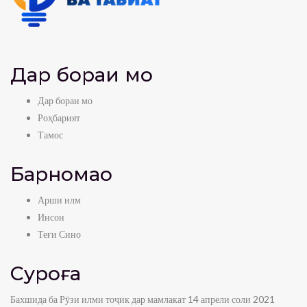
Дар бораи мо
Дар бораи мо
Роҳбарият
Тамос
Барномаҳо
Арши илм
Инсон
Теғи Сино
Суроға
Бахшида ба Рӯзи илми тоҷик дар мамлакат 14 апрели соли 2021