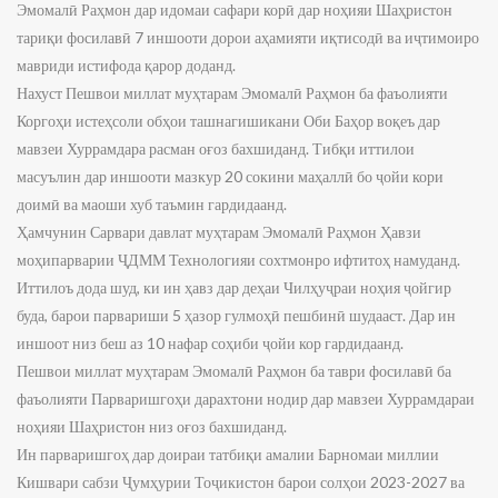
Эмомалӣ Раҳмон дар идомаи сафари корӣ дар ноҳияи Шаҳристон
тариқи фосилавӣ 7 иншооти дорои аҳамияти иқтисодӣ ва иҷтимоиро
мавриди истифода қарор доданд.
Нахуст Пешвои миллат муҳтарам Эмомалӣ Раҳмон ба фаъолияти
Коргоҳи истеҳсоли обҳои ташнагишикани Оби Баҳор воқеъ дар
мавзеи Хуррамдара расман оғоз бахшиданд. Тибқи иттилои
масуълин дар иншооти мазкур 20 сокини маҳаллӣ бо ҷойи кори
доимӣ ва маоши хуб таъмин гардидаанд.
Ҳамчунин Сарвари давлат муҳтарам Эмомалӣ Раҳмон Ҳавзи
моҳипарварии ҶДММ Технологияи сохтмонро ифтитоҳ намуданд.
Иттилоъ дода шуд, ки ин ҳавз дар деҳаи Чилҳуҷраи ноҳия ҷойгир
буда, барои парвариши 5 ҳазор гулмоҳӣ пешбинӣ шудааст. Дар ин
иншоот низ беш аз 10 нафар соҳиби ҷойи кор гардидаанд.
Пешвои миллат муҳтарам Эмомалӣ Раҳмон ба таври фосилавӣ ба
фаъолияти Парваришгоҳи дарахтони нодир дар мавзеи Хуррамдараи
ноҳияи Шаҳристон низ оғоз бахшиданд.
Ин парваришгоҳ дар доираи татбиқи амалии Барномаи миллии
Кишвари сабзи Ҷумҳурии Тоҷикистон барои солҳои 2023-2027 ва