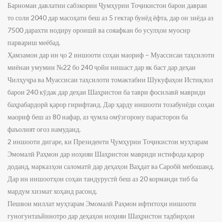
Барномаи давлатии сабзкории Ҷумҳурии Тоҷикистон барои давраи
то соли 2040 дар масоҳати беш аз 5 гектар бунёд ёфта, дар он зиёда аз
7500 дарахти нодиру ороишӣ ва сояафкан бо усулҳои муосир
парвариш меёбад.
Ҳамзамон дар ин ҷо 2 иншооти соҳаи маориф – Муассисаи таҳсилоти
миёнаи умумии №22 бо 240 ҷойи нишаст дар як баст дар деҳаи
Чилҳуҷра ва Муассисаи таҳсилоти томактабии Шукуфаҳои Истиқлол
барои 240 кӯдак дар деҳаи Шаҳристон ба таври фосилавӣ мавриди
баҳрабардорӣ қарор гирифтанд. Дар ҳарду иншооти тозабунёди соҳаи
маориф беш аз 80 нафар, аз ҷумла омӯзгорону парасторон ба
фаъолият оғоз намуданд.
2 иншооти дигаре, ки Президенти Ҷумҳурии Тоҷикистон муҳтарам
Эмомалӣ Раҳмон дар ноҳияи Шаҳристон мавриди истифода қарор
доданд, марказҳои саломатӣ дар деҳаҳои Ваҳдат ва Саробӣ мебошанд.
Дар ин иншоотҳои соҳаи тандурустӣ беш аз 20 корманди тиб ба
мардум хизмат хоҳанд расонд.
Пешвои миллат муҳтарам Эмомалӣ Раҳмон ифтитоҳи иншооти
гуногунтаъйинотро дар деҳаҳои ноҳияи Шаҳристон тадбирҳои