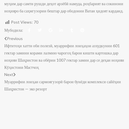
муҳим дар самти рушди деҳот арзёбӣ намуда, роҳбарият ва сокинони
ноҳияро ба саҳмгузории бештар дар ободонии Ватан ҳидоят карданд.
Post Views:
70
Мубодила:
Previous
Ифтитоҳи хатти оби полезӣ, муаррифии лоиҳаҳои азхудкунии 601
гектар замини корами лалмию чарогоҳ барои кишти картошка дар
ноҳияи Шаҳристон ва обёрии 1007 гектар замин дар се деҳаи ноҳияи
Кӯҳистони Мастчоҳ
Next
Муаррифии лоиҳаи сармоягузорӣ барои бунёди комплекси сайёҳии
Шаҳристон — эко резорт