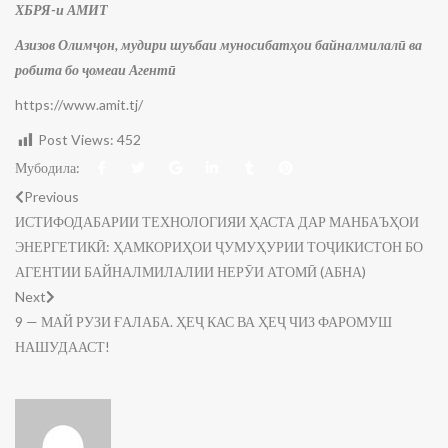
ХБРЯ-и АМИТ
Азизов Олимҷон, мудири шуъбаи муносибатҳои байналмилалӣ ва
робита бо ҷомеаи Агентӣ
https://www.amit.tj/
Post Views:
452
Мубодила:
Previous
ИСТИФОДАБАРИИ ТЕХНОЛОГИЯИ ҲАСТА ДАР МАНБАЪҲОИ
ЭНЕРГЕТИКӢ: ҲАМКОРИҲОИ ҶУМУҲУРИИ ТОҶИКИСТОН БО
АГЕНТИИ БАЙНАЛМИЛАЛИИ НЕРӮИ АТОМӢ (АБНА)
Next
9 — МАЙ РУЗИ ҒАЛАБА. ҲЕҶ КАС ВА ҲЕҶ ЧИЗ ФАРОМУШ
НАШУДААСТ!