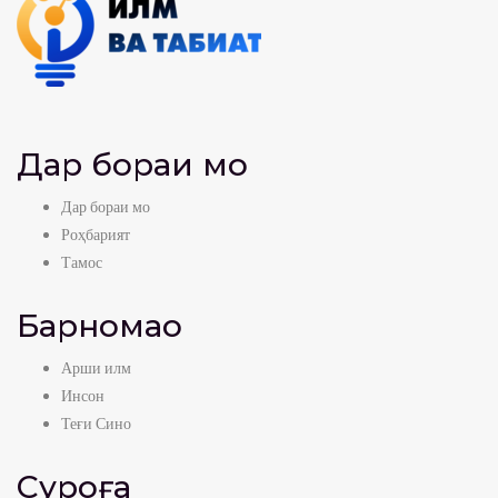
Дар бораи мо
Дар бораи мо
Роҳбарият
Тамос
Барномаҳо
Арши илм
Инсон
Теғи Сино
Суроға