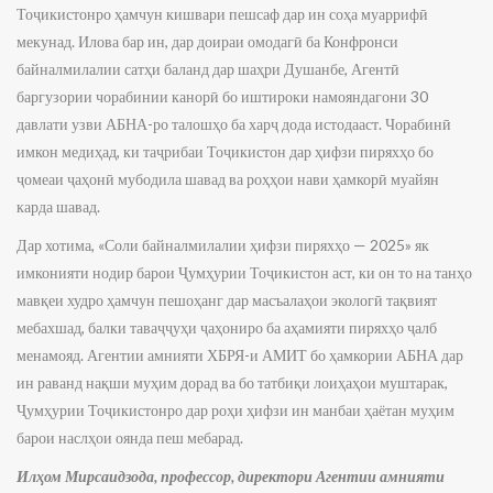
Тоҷикистонро ҳамчун кишвари пешсаф дар ин соҳа муаррифӣ
мекунад. Илова бар ин, дар доираи омодагӣ ба Конфронси
байналмилалии сатҳи баланд дар шаҳри Душанбе, Агентӣ
баргузории чорабинии канорӣ бо иштироки намояндагони 30
давлати узви АБНА-ро талошҳо ба харҷ дода истодааст. Чорабинӣ
имкон медиҳад, ки таҷрибаи Тоҷикистон дар ҳифзи пиряхҳо бо
ҷомеаи ҷаҳонӣ мубодила шавад ва роҳҳои нави ҳамкорӣ муайян
карда шавад.
Дар хотима, «Соли байналмилалии ҳифзи пиряхҳо — 2025» як
имконияти нодир барои Ҷумҳурии Тоҷикистон аст, ки он то на танҳо
мавқеи худро ҳамчун пешоҳанг дар масъалаҳои экологӣ тақвият
мебахшад, балки таваҷҷуҳи ҷаҳониро ба аҳамияти пиряхҳо ҷалб
менамояд. Агентии амнияти ХБРЯ-и АМИТ бо ҳамкории АБНА дар
ин раванд нақши муҳим дорад ва бо татбиқи лоиҳаҳои муштарак,
Ҷумҳурии Тоҷикистонро дар роҳи ҳифзи ин манбаи ҳаётан муҳим
барои наслҳои оянда пеш мебарад.
Илҳом Мирсаидзода, профессор, директори Агентии амнияти