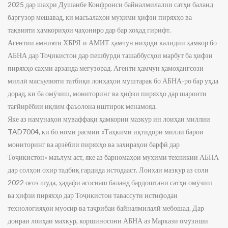
2025 дар шаҳри Душанбе Конфронси байналмилалии сатҳи баланд
баргузор мешавад, ки масъалаҳои муҳими ҳифзи пиряхҳо ва
тақвияти ҳамкориҳои ҷаҳониро дар бар хоҳад гирифт.
Агентии амнияти ХБРЯ-и АМИТ ҳамчун ниҳоди калидии ҳамкор бо
АБНА дар Тоҷикистон дар пешбурди ташаббусҳои марбут ба ҳифзи
пиряхҳо саҳми арзанда мегузорад. Агенти ҳамчун ҳамоҳангсози
миллӣ масъулияти татбиқи лоиҳаҳои муштарак бо АБНА-ро бар уҳда
дорад, ки ба омӯзиш, мониторинг ва ҳифзи пиряхҳо дар шароити
тағйирёбии иқлим фаъолона иштирок менамояд.
Яке аз намунаҳои муваффақи ҳамкории мазкур ин лоиҳаи миллии
TAD7004, ки бо номи расмии «Таҳкими иқтидори миллӣ барои
мониторинг ва арзёбии пиряхҳо ва захираҳои барфӣ дар
Тоҷикистон» маълум аст, яке аз барномаҳои муҳими техникии АБНА
дар солҳои охир тадбиқ гардида истодааст. Лоиҳаи мазкур аз соли
2022 оғоз шуда, ҳадафи асосиаш баланд бардоштани сатҳи омӯзиш
ва ҳифзи пиряхҳо дар Тоҷикистон тавассути истифодаи
технологияҳои муосир ва таҷрибаи байналмилалӣ мебошад. Дар
доираи лоиҳаи махкур, коршиносони АБНА аз Маркази омӯзиши