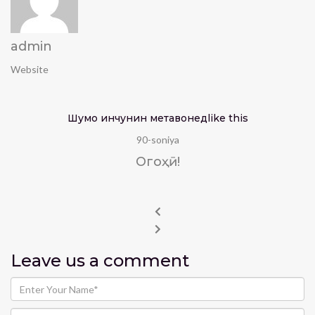
admin
Website
Шумо инчунин метавонед
like this
90-soniya
Огоҳӣ!
Leave us
a comment