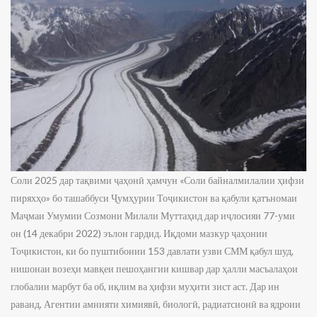
Соли 2025 дар тақвими ҷаҳонӣ ҳамчун «Соли байналмилалии ҳифзи
пиряхҳо» бо ташаббуси Ҷумҳурии Тоҷикистон ва қабули қатъномаи
Маҷмаи Умумии Созмони Милали Муттаҳид дар иҷлосияи 77-уми
он (14 декабри 2022) эълон гардид. Иқдоми мазкур ҷаҳонии
Тоҷикистон, ки бо пуштибонии 153 давлати узви СММ қабул шуд,
нишонаи возеҳи мавқеи пешоҳангии кишвар дар ҳалли масъалаҳои
глобалии марбут ба об, иқлим ва ҳифзи муҳити зист аст. Дар ин
раванд, Агентии амнияти химиявӣ, биологӣ, радиатсионӣ ва ядроии