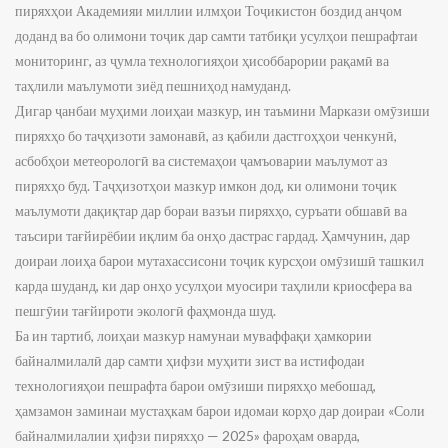
пиряхҳои Академияи миллии илмҳои Тоҷикистон боздид анҷом
доданд ва бо олимони тоҷик дар самти татбиқи усулҳои пешрафтаи
мониторинг, аз ҷумла технологияҳои ҳисоббарории рақамӣ ва
таҳлили маълумоти зиёд пешниҳод намуданд.
Дигар ҷанбаи муҳими лоиҳаи мазкур, ин таъмини Маркази омӯзиши
пиряхҳо бо таҷҳизоти замонавӣ, аз қабили дастгоҳҳои ченкунӣ,
асбобҳои метеорологӣ ва системаҳои ҷамъоварии маълумот аз
пиряхҳо буд. Таҷҳизотҳои мазкур имкон дод, ки олимони тоҷик
маълумоти дақиқтар дар бораи вазъи пиряхҳо, суръати обшавӣ ва
таъсири тағйирёбии иқлим ба онҳо дастрас гардад. Ҳамчунин, дар
доираи лоиҳа барои мутахассисони тоҷик курсҳои омӯзишӣ ташкил
карда шуданд, ки дар онҳо усулҳои муосири таҳлили криосфера ва
пешгӯии тағйироти экологӣ фаҳмонда шуд.
Ба ин тартиб, лоиҳаи мазкур намунаи муваффақи ҳамкории
байналмилалӣ дар самти ҳифзи муҳити зист ва истифодаи
технологияҳои пешрафта барои омӯзиши пиряхҳо мебошад,
ҳамзамон заминаи мустаҳкам барои идомаи корҳо дар доираи «Соли
байналмилалии ҳифзи пиряхҳо — 2025» фароҳам оварда,