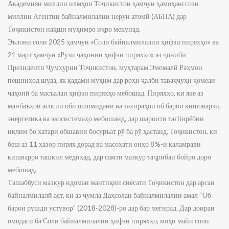
Академияи миллии илмҳои Тоҷикистон ҳамчун ҳамоҳангсози
миллии Агентии байналмилалии неруи атомӣ (АБНА) дар
Тоҷикистон нақши муҳимро иҷро мекунад.
Эълони соли 2025 ҳамчун «Соли байналмилалии ҳифзи пиряхҳо» ва
21 март ҳамчун «Рӯзи ҷаҳонии ҳифзи пиряхҳо» аз ҷониби
Президенти Ҷумҳурии Тоҷикистон, муҳтарам Эмомалӣ Раҳмон
пешниҳод шуда, як қадами муҳим дар роҳи ҷалби таваҷҷуҳи ҷомеаи
ҷаҳонӣ ба масъалаи ҳифзи пиряхҳо мебошад. Пиряхҳо, ки яке аз
манбаъҳои асосии оби ошомиданӣ ва захираҳои об барои кишоварзӣ,
энергетика ва экосистемаҳо мебошанд, дар шароити тағйирёбии
иқлим бо хатари обшавии босуръат рӯ ба рӯ ҳастанд. Тоҷикистон, ки
беш аз 11 ҳазор пирях дорад ва масоҳати онҳо 8%-и қаламрави
кишварро ташкил медиҳад, дар самти мазкур таҷрибаи бойро доро
мебошад.
Ташаббуси мазкур идомаи мантиқии сиёсати Тоҷикистон дар арсаи
байналмилалӣ аст, ки аз ҷумла Даҳсолаи байналмилалии амал “Об
барои рушди устувор” (2018-2028)-ро дар бар мегирад. Дар доираи
омодагӣ ба Соли байналмилалии ҳифзи пиряхҳо, моҳи майи соли