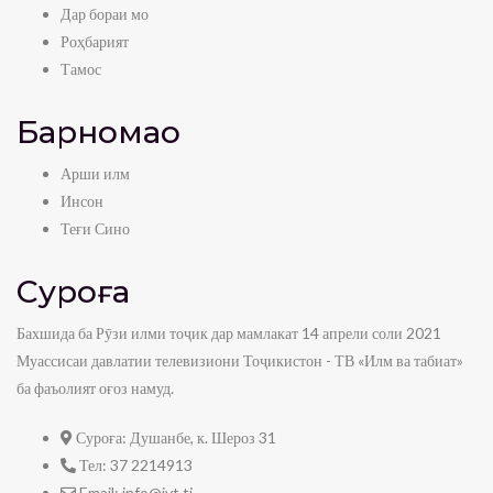
Дар бораи мо
Роҳбарият
Тамос
Барномаҳо
Арши илм
Инсон
Теғи Сино
Суроға
Бахшида ба Рӯзи илми тоҷик дар мамлакат 14 апрели соли 2021
Муассисаи давлатии телевизиони Тоҷикистон - ТВ «Илм ва табиат»
ба фаъолият оғоз намуд.
Суроға:
Душанбе, к. Шероз 31
Тел:
37 2214913
Email:
info@ivt.tj