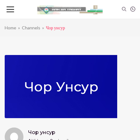
Home
»
Channels
»
Чор унсур
Чор унсур