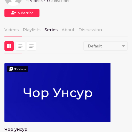
4
Videos
0
subscriber
Subscribe
Videos
Playlists
Series
About
Discussion
Default
3
Videos
Чор унсур