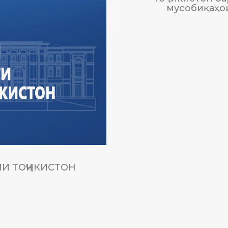
мусобиқаҳо
И ТОҶИКИСТОН