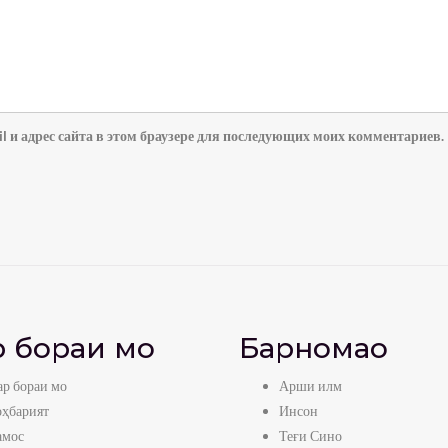
l и адрес сайта в этом браузере для последующих моих комментариев.
 бораи мо
Барномаҳо
р бораи мо
Арши илм
оҳбарият
Инсон
амос
Теғи Сино