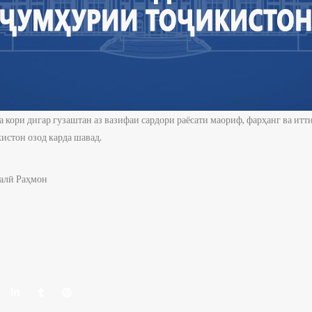
а кори дигар гузаштан аз вазифаи сардори раёсати маориф, фарҳанг ва ит
стон озод карда шавад.
алӣ Раҳмон