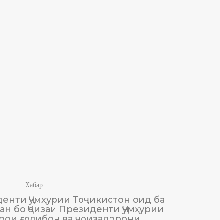
Хабар
енти Ҷумҳурии Тоҷикистон оид ба
М
н бо Ҷоизаи Президенти Ҷумҳурии
Тоҷики
рои ғолибон ва ҷоизадорони