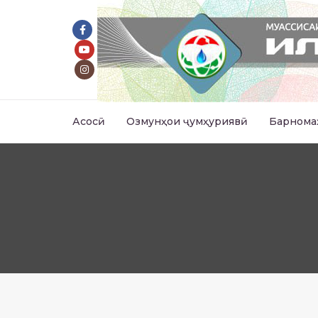
Асосӣ
Озмунҳои ҷумҳуриявӣ
Барнома