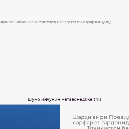
ақомоти низомӣ ва ҳифзи ҳуқуқ машварати корӣ доир намуданд
Шумо инчунин метавонед
like this
Шарҳи амри Презид
сарфароз гардонида
Тоҷикистон ба