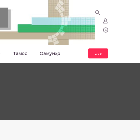
о
Тамос
Озмунҳо
Live