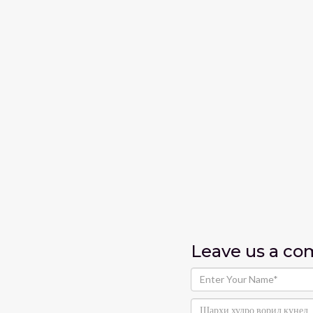
Leave us
a c