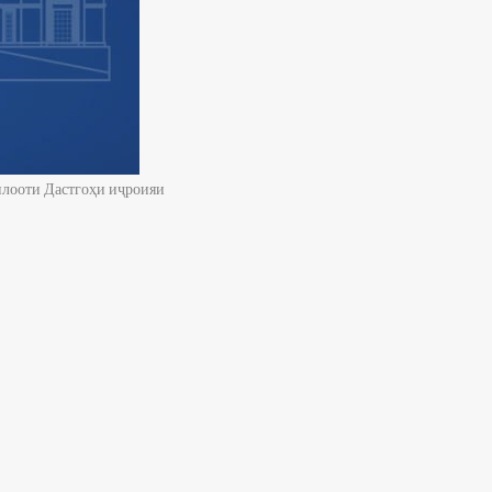
тилооти Дастгоҳи иҷроияи