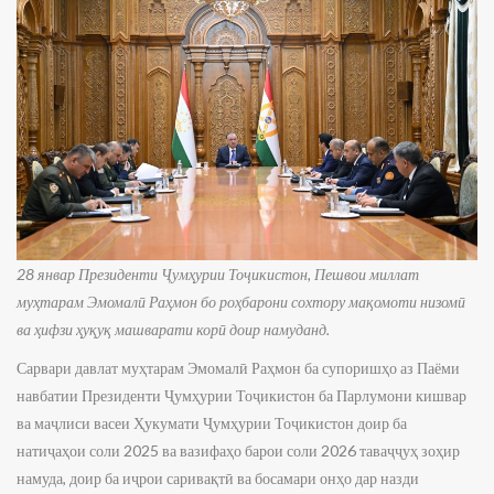
28 январ Президенти Ҷумҳурии Тоҷикистон, Пешвои миллат
муҳтарам Эмомалӣ Раҳмон бо роҳбарони сохтору мақомоти низомӣ
ва ҳифзи ҳуқуқ машварати корӣ доир намуданд.
Сарвари давлат муҳтарам Эмомалӣ Раҳмон ба супоришҳо аз Паёми
навбатии Президенти Ҷумҳурии Тоҷикистон ба Парлумони кишвар
ва маҷлиси васеи Ҳукумати Ҷумҳурии Тоҷикистон доир ба
натиҷаҳои соли 2025 ва вазифаҳо барои соли 2026 таваҷҷуҳ зоҳир
намуда, доир ба иҷрои саривақтӣ ва босамари онҳо дар назди