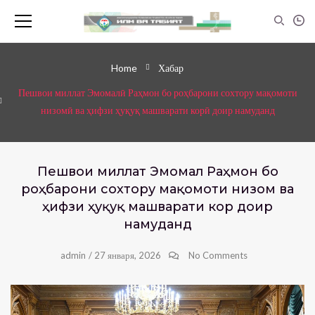
Home
Хабар
Пешвои миллат Эмомалӣ Раҳмон бо роҳбарони сохтору мақомоти
низомӣ ва ҳифзи ҳуқуқ машварати корӣ доир намуданд
Пешвои миллат Эмомалӣ Раҳмон бо
роҳбарони сохтору мақомоти низомӣ ва
ҳифзи ҳуқуқ машварати корӣ доир
намуданд
admin
/
27 января, 2026
No Comments