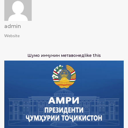
admin
Website
Шумо инчунин метавонед
like this