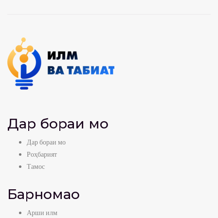
Дар бораи мо
Дар бораи мо
Роҳбарият
Тамос
Барномаҳо
Арши илм