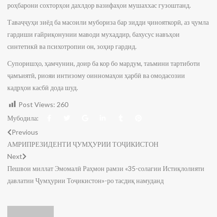
роҳбарони сохторҳои дахлдор вазифаҳои мушаххас гузоштанд.
Таваҷҷуҳи зиёд ба масоили мубориза бар зидди ҷинояткорӣ, аз ҷумла
гардиши ғайриқонунии маводи мухаддир, бахусус навъҳои
синтетикӣ ва психотропии он, зоҳир гардид.
Супоришҳо, ҳамчунин, доир ба кор бо мардум, таъмини тартиботи
ҷамъиятӣ, риояи интизому оинномаҳои ҳарбӣ ва омодасозии
кадрҳои касбӣ дода шуд.
Post Views:
260
Мубодила:
Previous
АМРИПРЕЗИДЕНТИ ҶУМҲУРИИ ТОҶИКИСТОН
Next
Пешвои миллат Эмомалӣ Раҳмон рамзи «35-солагии Истиқлолияти
давлатии Ҷумҳурии Тоҷикистон»-ро тасдиқ намуданд