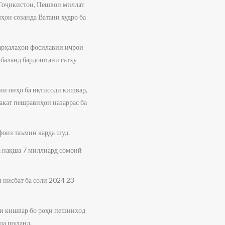
Тоҷикистон, Пешвои миллат
ои созанда Ватани худро ба
марҳалаҳои фосилавии иҷрои
а баланд бардоштани сатҳу
ии онҳо ба иқтисоди кишвар,
акат пешравиҳои назаррас ба
фоиз таъмин карда шуд.
ба нақша 7 миллиард сомонӣ
и нисбат ба соли 2024 23
ти кишвар бо роҳи пешниҳод
да шуданд.