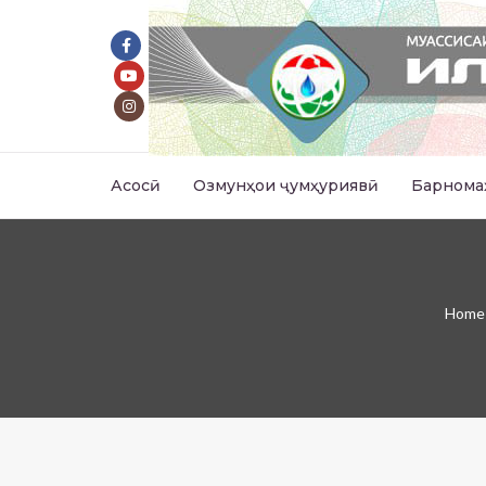
Асосӣ
Озмунҳои ҷумҳуриявӣ
Барнома
Home