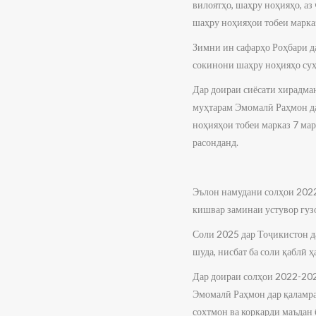
вилоятҳо, шаҳру ноҳияҳо, аз
шаҳру ноҳияҳои тобеи марказ
Зимни ин сафарҳо Роҳбари д
сокинони шаҳру ноҳияҳо суҳ
Дар доираи сиёсати хирадма
муҳтарам Эмомалӣ Раҳмон д
ноҳияҳои тобеи марказ 7 мар
расонданд.
Эълон намудани солҳои 202
кишвар заминаи устувор гуз
Соли 2025 дар Тоҷикистон д
шуда, нисбат ба соли қаблӣ 
Дар доираи солҳои 2022-20
Эмомалӣ Раҳмон дар қаламрав
сохтмон ва коркарди маъдан 