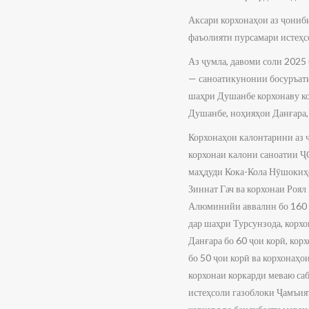
Аксари корхонаҳои аз ҷониб
фаъолияти пурсамари истеҳс
Аз ҷумла, давоми соли 2025
— саноатикунонии босуръати
шаҳри Душанбе корхонаву ко
Душанбе, ноҳияҳои Данғара,
Корхонаҳои калонтарини аз 
корхонаи калони саноатии ҶС
маҳдуди Кока-Кола Нӯшокиҳ
Зиннат Гач ва корхонаи Роял
Алюминийи аввалин бо 160 ҷ
дар шаҳри Турсунзода, корх
Данғара бо 60 ҷои корӣ, кор
бо 50 ҷои корӣ ва корхонаҳ
корхонаи коркарди меваю са
истеҳсоли газоблоки Ҷамъия