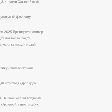
3, вилояти Хатлон 8 ва ба
гуногун бо фаъолону
соли 2025 Президенти кишвар
ду Хатлон ва шаҳру
ниёзманд кумакҳои моддӣ
атикунонии босуръати
иди истифода қарор дода
н, Пешвои миллат муҳтарам
хӯрокворӣ, саноати сабук,