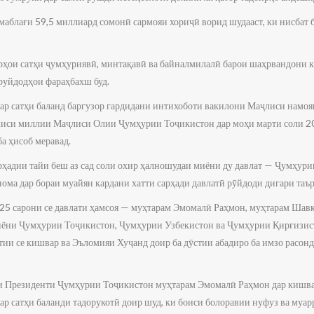
маблағи 59,5 миллиард сомонӣ сармояи хориҷӣ ворид шудааст, ки нисбат 
ирҳои сатҳи ҷумҳуриявӣ, минтақавӣ ва байналмилалӣ барои шаҳрвандони к
 руйдодҳои фараҳбахш буд.
дар сатҳи баланд баргузор гардидани интихоботи вакилони Маҷлиси намо
лиси миллии Маҷлиси Олии Ҷумҳурии Тоҷикистон дар моҳи марти соли 20
а ҳисоб меравад.
рҳадии тайи беш аз сад соли охир ҳалношудаи миёни ду давлат — Ҷумҳур
ма дар бораи муайян кардани хатти сарҳади давлатӣ рӯйдоди дигари таър
25 сарони се давлати ҳамсоя — муҳтарам Эмомалӣ Раҳмон, муҳтарам Шав
ёни Ҷумҳурии Тоҷикистон, Ҷумҳурии Узбекистон ва Ҷумҳурии Қирғизист
ии се кишвар ва Эъломияи Хуҷанд доир ба дӯстии абадиро ба имзо расонд
ти Президенти Ҷумҳурии Тоҷикистон муҳтарам Эмомалӣ Раҳмон дар кишва
р сатҳи баланди тадорукотӣ доир шуд, ки боиси болоравии нуфуз ва муа