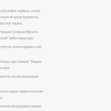
 ба ҳифзи пиряхҳо, аз руи
атҳои як қатор ҳукуматҳо,
ргузор гардид.
аи Умумии Созмони Милали
кӯҳӣ” қабул карда шуд.
хусуси эълон кардани соли
ттаҳид зери унвони “Нақши
та шуд.
кистон оид ба масъалаҳои
утали қадим зимни иҷлосияи
д.
солагии бузургдошти шоири