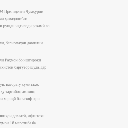
024 Президенти Ҷумҳурии
даи ҳамаҷонибаи
и рушди иқтисоди рақамӣ ва
лӣ, барномаҳои давлатии
алӣ Раҳмон бо иштироки
кистон баргузор шуда, дар
н, вазорату кумитаҳо,
қу тартибот, амният,
ои хориҷӣ ба вазифаҳои
ашнҳои давлатӣ, ифтитоҳи
ҳмон 18 маротиба ба