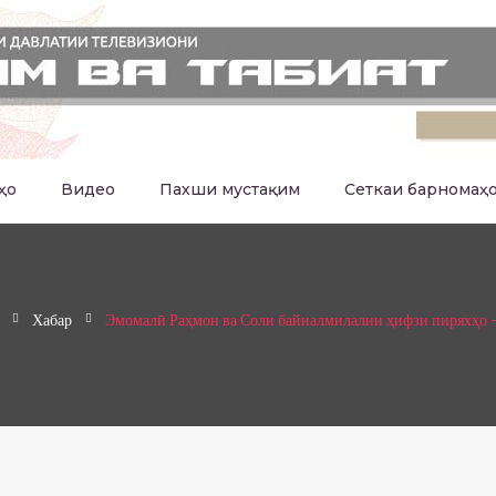
ҳо
Видео
Пахши мустақим
Сеткаи барномаҳ
Хабар
Эмомалӣ Раҳмон ва Соли байналмилалии ҳифзи пиряхҳо 