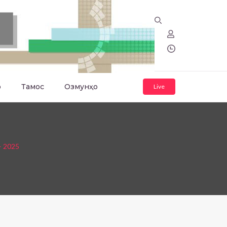
о
Тамос
Озмунҳо
Live
– 2025