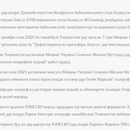
5 дар шаҳри Душанбе нахустин Конфронси байналмилалии сатҳи баланд оид
тироки беш аз 2500 коршиноси сатҳи баланд аз 80 кишвар, роҳбарони ҳай
озмонҳои минтақавию байналмилалӣ, пажӯҳишгоҳҳо ва шарикони рушд ба
12 декабри соли 2025 бо ташаббуси Тоҷикистон дар ҷаласаи 7-уми Маҷм
 қатънома доир ба “Ҳифзи пиряхҳо ва криосфера, бахусус, дар минтақаҳои 
оми Тоҷикистон қатъномаи Маҷмаи Умумии Созмони Милали Муттаҳид дар 
лалии маърифати ҳуқуқӣ” қабул гардид.
ри мо соли 2025 қатъномаи махсуси Маҷмаи Умумии Созмони Милали Му
ардани имконоти навин барои рушди устувор дар Осиёи Марказӣ” пазируф
ифодаи эътироф ва дастгирии ҷомеаи ҷаҳонӣ аз ибтикороти созандаи Тоҷи
 ҳисоб меравад.
 мероси ҷаҳонии ЮНЕСКО ворид гардидани ёдгориҳои мероси фарҳангии Х
онӣ дар шаҳри Париж баёнгари эътирофи ташаббусҳои Тоҷикистон мебоша
хотирмон буд, ки дар қароргоҳи ЮНЕСКО дар шаҳри Парижи Фаронса 700-