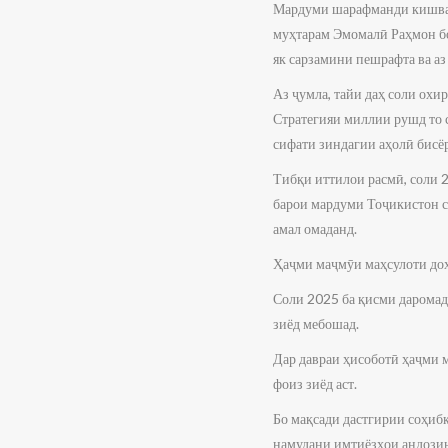
Мардуми шарафманди кишвар
муҳтарам Эмомалӣ Раҳмон бо
як сарзамини пешрафта ва аз
Аз ҷумла, тайи даҳ соли охи
Стратегияи миллии рушд то с
сифати зиндагии аҳолӣ бисё
Тибқи иттилои расмӣ, соли 
барои мардуми Тоҷикистон со
амал омаданд.
Ҳаҷми маҷмӯи маҳсулоти дох
Соли 2025 ба қисми даромад
зиёд мебошад.
Дар давраи ҳисоботӣ ҳаҷми м
фоиз зиёд аст.
Бо мақсади дастгирии соҳиб
намудани имтиёзҳои андозию