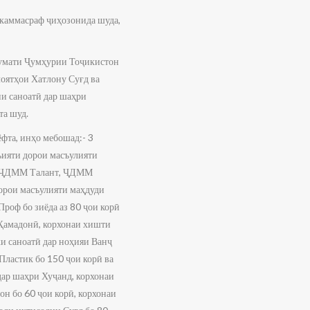
 каммасраф ҷиҳозонида шуда,
укумати Ҷумҳурии Тоҷикистон
оятҳои Хатлону Суғд ва
ни саноатӣ дар шаҳри
та шуд.
фта, инҳо мебошад:- 3
ъияти дорои масъулияти
ии ҶДММ Талант, ҶДММ
дорои масъулияти маҳдуди
оф бо зиёда аз 80 ҷои корӣ
 Ҳамадонӣ, корхонаи хишти
ки саноатӣ дар ноҳияи Ванҷ
ластик бо 150 ҷои корӣ ва
дар шаҳри Хуҷанд, корхонаи
н бо 60 ҷои корӣ, корхонаи