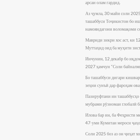
арсаи олам гардид.
Аз ҷумла, 30 майи соли 202
ташаббуси Тоҷикистон бо иш
намояндагони воломақоми с
Мавриди зикри хос аст, ки 
Муттаҳид оид ба муҳити зист
Инчунин, 12 декабр бо иқд
2027 ҳамчун “Соли байналми
Бо ташаббуси дигари кишва
зеҳни сунъӣ дар фароҳам ов
Пазируфтани ин ташаббусҳо 
мубрами рӯзномаи глобалӣ ба
Илова бар ин, ба Феҳристи
47-уми Кумитаи мероси ҷаҳ
Соли 2025 боз аз он ҷиҳат 