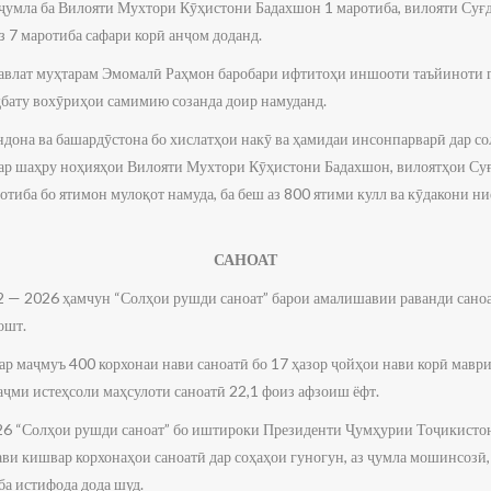
 ҷумла ба Вилояти Мухтори Кӯҳистони Бадахшон 1 маротиба, вилояти Суғд 
 7 маротиба сафари корӣ анҷом доданд.
авлат муҳтарам Эмомалӣ Раҳмон баробари ифтитоҳи иншооти таъйиноти 
бату вохӯриҳои самимию созанда доир намуданд.
ндона ва башардӯстона бо хислатҳои накӯ ва ҳамидаи инсонпарварӣ дар 
ар шаҳру ноҳияҳои Вилояти Мухтори Кӯҳистони Бадахшон, вилоятҳои Суғ
отиба бо ятимон мулоқот намуда, ба беш аз 800 ятими кулл ва кӯдакони 
САНОАТ
2 — 2026 ҳамчун “Солҳои рушди саноат” барои амалишавии раванди сано
ошт.
ар маҷмуъ 400 корхонаи нави саноатӣ бо 17 ҳазор ҷойҳои нави корӣ мавр
ҳаҷми истеҳсоли маҳсулоти саноатӣ 22,1 фоиз афзоиш ёфт.
26 “Солҳои рушди саноат” бо иштироки Президенти Ҷумҳурии Тоҷикисто
и кишвар корхонаҳои саноатӣ дар соҳаҳои гуногун, аз ҷумла мошинсозӣ, 
ба истифода дода шуд.