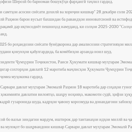
офизи Шерозӣ бо барномаи бошукӯҳи фарҳангӣ таҷлил гардид.
и самтҳои асосии сиёсати дохилӣ ва хориҷии кишвар” 28 декабри соли 2
ӣ Раҳмон барои вусъат бахшидан ба равандҳои инноватсионӣ ва истифо
рақамӣ дар иқтисодиёт пешниҳод намуданд, ки солҳои 2025-2030 “Солҳо
анд.
025 бо роҳандозии сиёсати бунёдкорона дар амалисозии стратегияҳои мил
амудани қонунҳои қабулгардида, ба комёбиҳои арзанда ноил шуд.
резиденти Ҷумҳурии Тоҷикистон, Раиси Ҳукумати кишвар муҳтарам Эмом
 дигар сохторҳои давлатӣ 12 маротиба маҷлисҳои Ҳукумати Ҷумҳурии Тоҷи
ҷомеа муҳокима гардид.
 Сарвари давлат муҳтарам Эмомалӣ Раҳмон 18 маротиба дар соҳаҳои гуногу
ҳокимияти давлатии вилоятҳо, шаҳру ноҳияҳо, макомоти судӣ, ҳифзи ҳуқу
 кадрӣ гузаронида шуда, кадрҳои ҷавону корозмуда ва донандагони забонҳ
оӣ бо вазъи зиндагии мардум, иштирок дар тантанаҳои идҳои миллӣ ва ҷ
ва мулоқот бо шаҳрвандони кишвар Сарвари давлат муҳтарам Эмомалӣ Ра