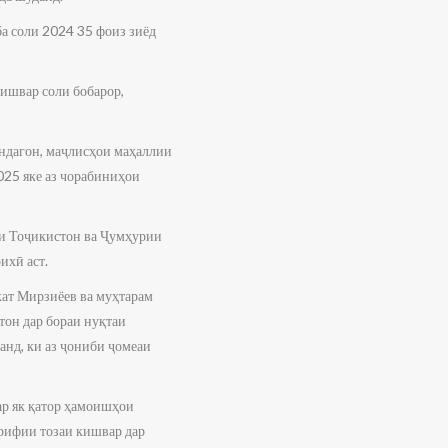
ба соли 2024 35 фоиз зиёд
ишвар соли бобарор,
яндагон, маҷлисҳои маҳаллии
25 яке аз чорабиниҳои
ии Тоҷикистон ва Ҷумҳурии
ихӣ аст.
кат Мирзиёев ва муҳтарам
он дар бораи нуқтаи
анд, ки аз ҷониби ҷомеаи
р як қатор ҳамоишҳои
ррифии тозаи кишвар дар