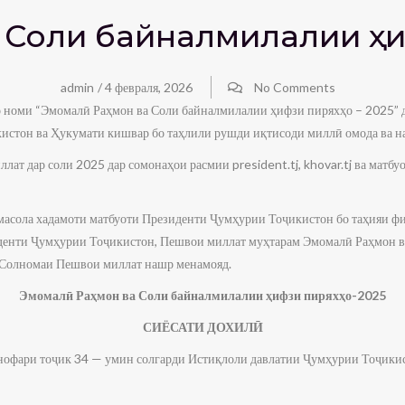
 Соли байналмилалии ҳи
admin
/
4 февраля, 2026
No Comments
 номи “Эмомалӣ Раҳмон ва Соли байналмилалии ҳифзи пиряхҳо – 2025” д
стон ва Ҳукумати кишвар бо таҳлили рушди иқтисоди миллӣ омода ва н
ат дар соли 2025 дар сомонаҳои расмии president.tj, khovar.tj ва матб
масола хадамоти матбуоти Президенти Ҷумҳурии Тоҷикистон бо таҳияи фи
денти Ҷумҳурии Тоҷикистон, Пешвои миллат муҳтарам Эмомалӣ Раҳмон 
 Солномаи Пешвои миллат нашр менамояд.
Эмомалӣ Раҳмон ва Соли байналмилалии ҳифзи пиряхҳо-2025
СИЁСАТИ ДОХИЛӢ
нофари тоҷик 34 — умин солгарди Истиқлоли давлатии Ҷумҳурии Тоҷикис