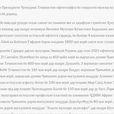
и Президенти Ҷумҳурии Тоҷикистон ифтитоҳёфта бо таҷҳизоти муосир ва
олӣ доранд.
 бо мақсади рушди соҳаи саноат ва таъмини яке аз ҳадафҳои стратегии Ҳ
 кишвар дар шаҳру ноҳияҳои Вилояти Мухтори Кӯҳистони Бадахшон, вил
ргоҳҳои гуногуни истеҳсолӣ ифтитоҳ гардида, ба бунёди 4 корхонаи кало
 Айнӣ ва Бобоҷон Ғафуров барои наздики 1800 ҷои корӣ санги асос гузош
ҷониби Сарвари давлат муҳтарам Эмомалӣ Раҳмон дар соли 2025 ифтитоҳё
П Сантайлс (Suntiles) бо зиёда аз 650 ҷойи корӣ ва марҳилаи дуюми Ҷам
ои Тоҷикистон бо 600 ҷои корӣ дар шаҳри Душанбе, 3 корхонаи саноат
 Бебӣ Тоҷикистон бо 165 ҷои корӣ дар шаҳри Ваҳдат, корхонаи Ҷамъияти 
ои корӣ, марҳилаи дуюми Ҷамъияти дорои масъулияти маҳдуди Алюмин Пр
онаи истеҳсоли асфалту бетон бо 100 ҷои корӣ дар ноҳияи Мир Саид Алии
хонаи орд дар ноҳияи Ҷалолиддини Балхӣ бо 150 ҷои корӣ дар ду баст, Пар
ои муштараки истеҳсоли профилҳои пластикӣ ва алюминии ҶДММ Афранг П
бзавоти Ҷамъияти дорои масъулияти маҳдуди ДороАртФуд бо 80 ҷои корӣ 
ти дорои масъулияти маҳдуди “Хишти муосири аълосифат” дар шаҳри Бӯсто