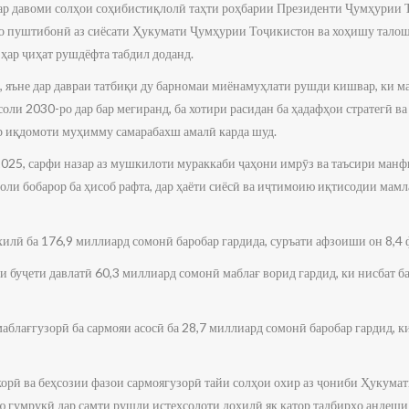
 давоми солҳои соҳибистиқлолӣ таҳти роҳбарии Президенти Ҷумҳурии 
 пуштибонӣ аз сиёсати Ҳукумати Ҷумҳурии Тоҷикистон ва хоҳишу талошҳ
 ҳар ҷиҳат рушдёфта табдил доданд.
р, яъне дар давраи татбиқи ду барномаи миёнамуҳлати рушди кишвар, ки 
оли 2030-ро дар бар мегиранд, ба хотири расидан ба ҳадафҳои стратегӣ в
р иқдомоти муҳимму самарабахш амалӣ карда шуд.
2025, сарфи назар аз мушкилоти мураккаби ҷаҳони имрӯз ва таъсири манф
ли бобарор ба ҳисоб рафта, дар ҳаёти сиёсӣ ва иҷтимоию иқтисодии мамл
илӣ ба 176,9 миллиард сомонӣ баробар гардида, суръати афзоиши он 8,4 
и буҷети давлатӣ 60,3 миллиард сомонӣ маблағ ворид гардид, ки нисбат 
аблағгузорӣ ба сармояи асосӣ ба 28,7 миллиард сомонӣ баробар гардид, к
корӣ ва беҳсозии фазои сармоягузорӣ тайи солҳои охир аз ҷониби Ҳукума
 гумрукӣ дар самти рушди истеҳсолоти дохилӣ як қатор тадбирҳо андеши