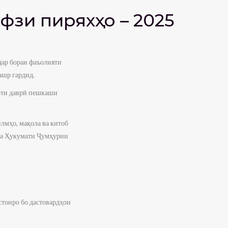
фзи пиряхҳо – 2025
ар бораи фаъолияти
ашр гардид.
уоти даврӣ пешкаши
лмҳо, мақола ва китоб
ва Ҳукумати Ҷумҳурии
тонро бо дастовардҳои