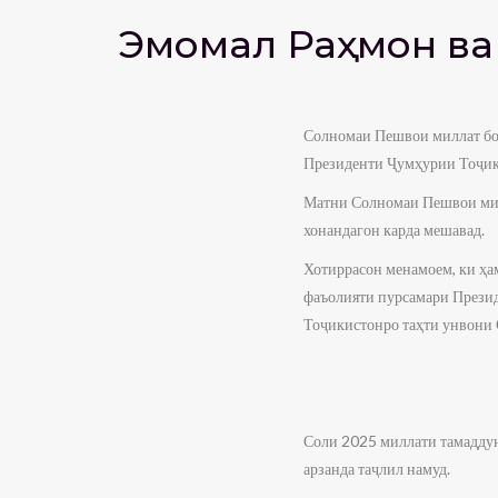
Эмомалӣ Раҳмон ва
Солномаи Пешвои миллат бо
Президенти Ҷумҳурии Тоҷики
Матни Солномаи Пешвои милл
хонандагон карда мешавад.
Хотиррасон менамоем, ки ҳа
фаъолияти пурсамари Прези
Тоҷикистонро таҳти унвони
Соли 2025 миллати тамадду
арзанда таҷлил намуд.