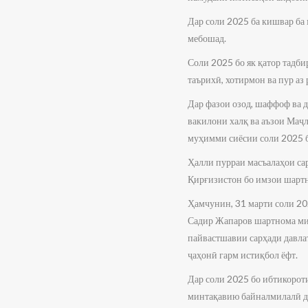
Дар соли 2025 ба кишвар ба 
мебошад.
Соли 2025 бо як қатор тадб
таърихӣ, хотирмон ва пур аз
Дар фазои озод, шаффоф ва 
вакилони халқ ва аъзои Маҷ
муҳимми сиёсии соли 2025 б
Ҳалли пурраи масъалаҳои са
Қирғизистон бо имзои шартно
Ҳамчунин, 31 марти соли 20
Садир Жапаров шартнома ми
пайвастшавии сарҳади давлат
ҷаҳонӣ гарм истиқбол ёфт.
Дар соли 2025 бо ибтикоро
минтақавию байналмилалӣ да