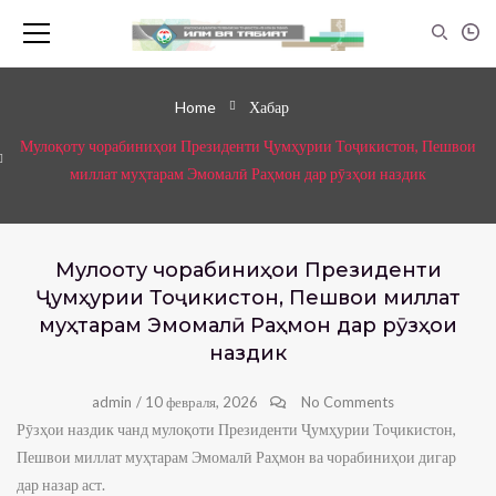
Home
Хабар
Мулоқоту чорабиниҳои Президенти Ҷумҳурии Тоҷикистон, Пешвои
миллат муҳтарам Эмомалӣ Раҳмон дар рӯзҳои наздик
Мулоқоту чорабиниҳои Президенти
Ҷумҳурии Тоҷикистон, Пешвои миллат
муҳтарам Эмомалӣ Раҳмон дар рӯзҳои
наздик
admin
/
10 февраля, 2026
No Comments
Рӯзҳои наздик чанд мулоқоти Президенти Ҷумҳурии Тоҷикистон,
Пешвои миллат муҳтарам Эмомалӣ Раҳмон ва чорабиниҳои дигар
дар назар аст.