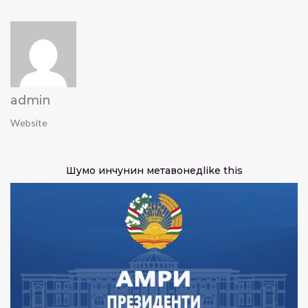
admin
Website
Шумо инчунин метавонед
like this