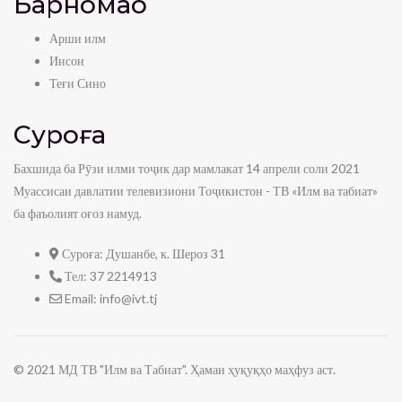
Барномаҳо
Арши илм
Инсон
Теғи Сино
Суроға
Бахшида ба Рӯзи илми тоҷик дар мамлакат 14 апрели соли 2021
Муассисаи давлатии телевизиони Тоҷикистон - ТВ «Илм ва табиат»
ба фаъолият оғоз намуд.
Суроға:
Душанбе, к. Шероз 31
Тел:
37 2214913
Email:
info@ivt.tj
© 2021 МД ТВ "Илм ва Табиат". Ҳамаи ҳуқуқҳо маҳфуз аст.