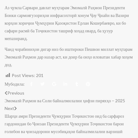
Аз ҷумла Сарвари давлат муҳтарам Эмомалӣ Раҳмон Президенти
Бонки сармоягузориҳои инфрасохторӣ хонум Ҷоу Ҷиайи ва Вазири
корҳои хориҷии Ҷумҳурии Қазоқистон Ерлан Кошербаевро, ки бо
сафари расмӣ ба Тоҷикистон ташриф хоҳад овард, ба ҳузур
мепазиранд.
Чанд чорабиниҳои дигар низ бо иштироки Пешвои миллат муҳтарам
Эмомалӣ Раҳмон дар назар аст, ки доир ба онҳо иловатан хабар хоҳем
дод.
Post Views:
201
Мубодила:
Previous
Эмомалӣ Раҳмон ва Соли байналмилалии ҳифзи пиряхҳо – 2025
Next
Шарҳи амри Президенти Ҷумҳурии Тоҷикистон оид ба сарфароз
гардонидан бо Ҷоизаи Президенти Ҷумҳурии Тоҷикистон барои
ғолибон ва ҷоизадорони мусобиқаҳои байналмилалии варзишӣ