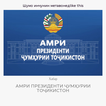
Шумо инчунин метавонед
like this
Хабар
АМРИ ПРЕЗИДЕНТИ ҶУМҲУРИИ
ТОҶИКИСТОН