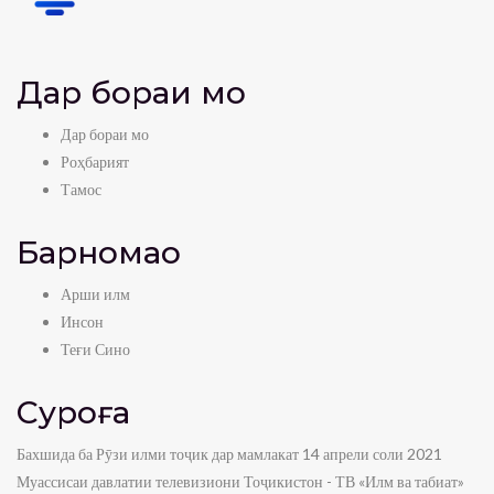
Дар бораи мо
Дар бораи мо
Роҳбарият
Тамос
Барномаҳо
Арши илм
Инсон
Теғи Сино
Суроға
Бахшида ба Рӯзи илми тоҷик дар мамлакат 14 апрели соли 2021
Муассисаи давлатии телевизиони Тоҷикистон - ТВ «Илм ва табиат»