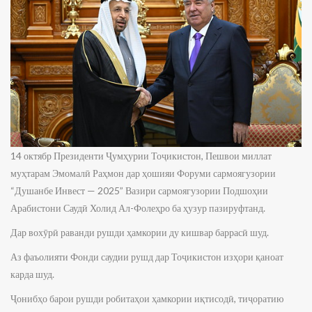
14 октябр Президенти Ҷумҳурии Тоҷикистон, Пешвои миллат
муҳтарам Эмомалӣ Раҳмон дар ҳошияи Форуми сармоягузории
“Душанбе Инвест — 2025” Вазири сармоягузории Подшоҳии
Арабистони Саудӣ Холид Ал-Фолеҳро ба ҳузур пазируфтанд.
Дар вохӯрӣ раванди рушди ҳамкории ду кишвар баррасӣ шуд.
Аз фаъолияти Фонди саудии рушд дар Тоҷикистон изҳори қаноат
карда шуд.
Ҷонибҳо барои рушди робитаҳои ҳамкории иқтисодӣ, тиҷоратию