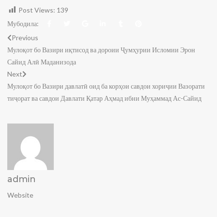
Post Views:
139
Мубодила:
Previous
Мулоқот бо Вазири иқтисод ва дороии Ҷумҳурии Исломии Эрон
Сайид Алӣ Маданизода
Next
Мулоқот бо Вазири давлатӣ оид ба корҳои савдои хориҷии Вазорати
тиҷорат ва савдои Давлати Қатар Аҳмад ибни Муҳаммад Ас-Сайид
admin
Website