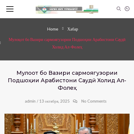
Home
Хабар
Мулоқот бо Вазири сармоягузории Подшоҳии Арабистони Саудӣ
Холид Ал-Фолеҳ
Мулоқот бо Вазири сармоягузории
Подшоҳии Арабистони Саудӣ Холид Ал-
Фолеҳ
admin
/
13 октября, 2025
No Comments