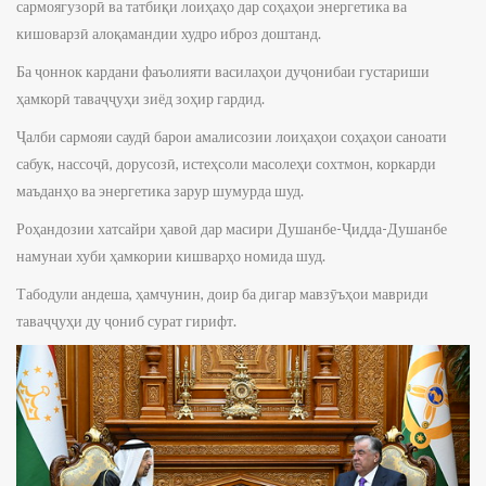
сармоягузорӣ ва татбиқи лоиҳаҳо дар соҳаҳои энергетика ва
кишоварзӣ алоқамандии худро иброз доштанд.
Ба ҷоннок кардани фаъолияти василаҳои дуҷонибаи густариши
ҳамкорӣ таваҷҷуҳи зиёд зоҳир гардид.
Ҷалби сармояи саудӣ барои амалисозии лоиҳаҳои соҳаҳои саноати
сабук, нассоҷӣ, дорусозӣ, истеҳсоли масолеҳи сохтмон, коркарди
маъданҳо ва энергетика зарур шумурда шуд.
Роҳандозии хатсайри ҳавоӣ дар масири Душанбе-Ҷидда-Душанбе
намунаи хуби ҳамкории кишварҳо номида шуд.
Табодули андеша, ҳамчунин, доир ба дигар мавзӯъҳои мавриди
таваҷҷуҳи ду ҷониб сурат гирифт.