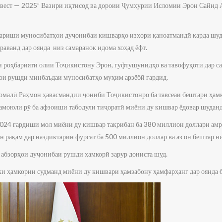
вест — 2025” Вазири иқтисод ва дороии Ҷумҳурии Исломии Эрон Сайид 
тариши муносибатҳои дуҷонибаи кишварҳо изҳори қаноатмандӣ карда шуда,
раванд дар оянда низ самаранок идома хоҳад ёфт.
 роҳбарияти олии Тоҷикистону Эрон, гуфтушунидҳо ва тавофуқоти дар с
ои рушди минбаъдаи муносибатҳо муҳим арзёбӣ гардид.
омалӣ Раҳмон ҳавасмандии ҷониби Тоҷикистонро ба тавсеаи бештари ҳам
тамоюли рӯ ба афзоиши табодули тиҷоратӣ миёни ду кишвар ёдовар шуданд
 2024 гардиши мол миёни ду кишвар тақрибан ба 380 миллион доллари амр
ин рақам дар наздиктарин фурсат ба 500 миллион доллар ва аз он бештар ни
и абзорҳои дуҷонибаи рушди ҳамкорӣ зарур дониста шуд.
ки ҳамкории судманд миёни ду кишвари ҳамзабону ҳамфарҳанг дар оянда б