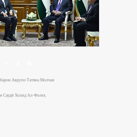
барои Аврупо Татяна Молчан
и Саудӣ Холид Ал-Фолеҳ