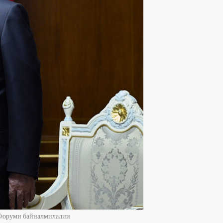
 Форуми байналмилалии