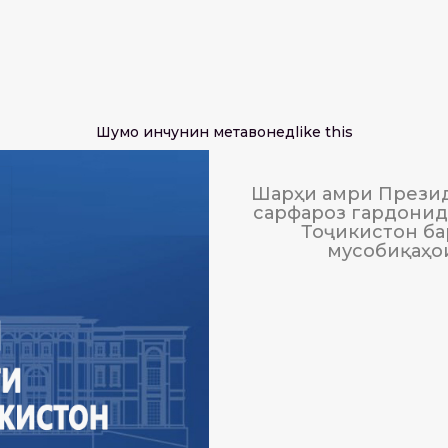
Шумо инчунин метавонед
like this
Шарҳи амри Презид
сарфароз гардонида
Тоҷикистон ба
мусобиқаҳо