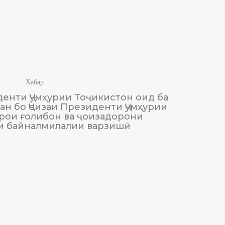
Хабар
енти Ҷумҳурии Тоҷикистон оид ба
М
н бо Ҷоизаи Президенти Ҷумҳурии
Тоҷики
рои ғолибон ва ҷоизадорони
и байналмилалии варзишӣ