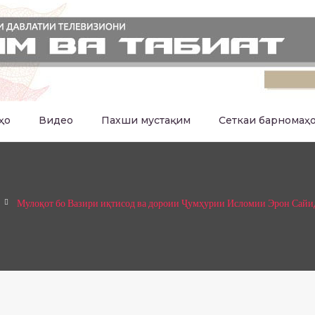
ҳо
Видео
Пахши мустақим
Сеткаи барномаҳ
Мулоқот бо Вазири иқтисод ва дороии Ҷумҳурии Исломии Эрон Сайи