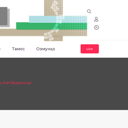
о
Тамос
Озмунҳо
Live
д Алӣ Маданизода