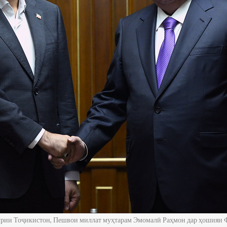
урии Тоҷикистон, Пешвои миллат муҳтарам Эмомалӣ Раҳмон дар ҳошияи