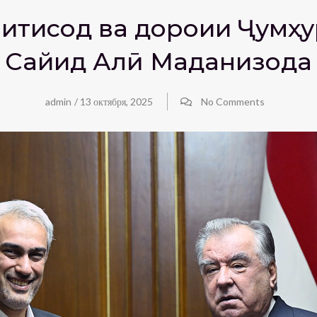
 иқтисод ва дороии Ҷум
Сайид Алӣ Маданизода
admin
/
13 октября, 2025
No Comments