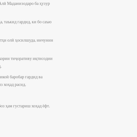
Алӣ Маданизодаро ба ҳузур
 таъкид гардид, ки бо саъю
атҳи олӣ ҳосилшуда, инчунин
кории тиҷоративу иқтисодии
.
икоӣ баробар гардид ва
з хоҳад расид.
оз ҳам густариш хоҳад ёфт.