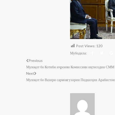
Post Views:
120
Мубодила:
Previous
Мулоқот бо Котиби иҷроияи Комиссияи иқтисодии СММ 
Next
Мулоқот бо Вазири сармоягузории Подшоҳии Арабистон