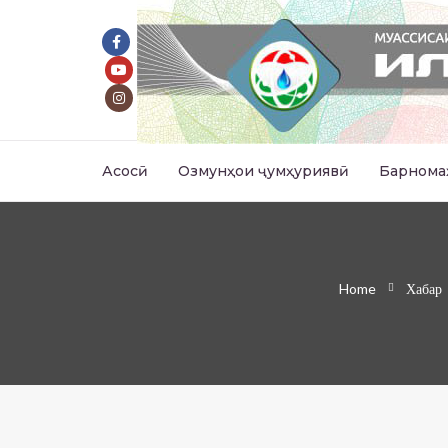
Асосӣ
Озмунҳои ҷумҳуриявӣ
Барнома
Home
Хабар