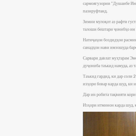
сармоягузории “Душанбе Ин
пазируфтанд.
Зимни мулоқот аз рафти гус
талоши бештари ҷонибҳо ин 
Натиҷаҳои боздидҳои расмии
санадҳои нави имзошуда бар
Сарвари давлат муҳтарам Эм
дуҷониба таъкид намуда, аз 
Таъкид гардид, ки дар соли
изҳори бовар карда шуд, ки 
Дар ин робита тақвияти кор
Изҳори итминон карда шуд, 