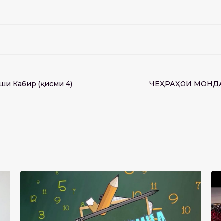
и Кабир (қисми 4)
ЧЕҲРАҲОИ МОНДАГО