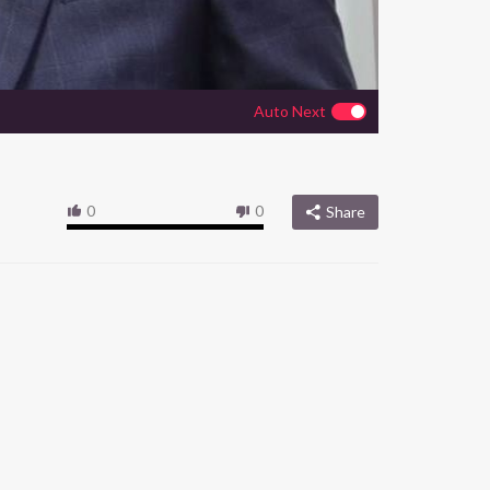
Auto Next
0
0
Share