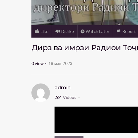
Like
Dislike
Watch Later
Report
Дирӯз ва имрӯзи Радиои То
0
view
18 мая, 2023
admin
264
Videos