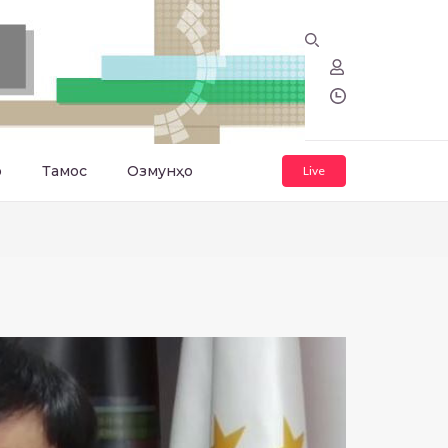
о
Тамос
Озмунҳо
Live