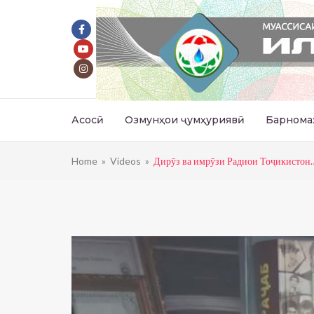
Асосӣ
Озмунҳои ҷумҳуриявӣ
Барнома
Home
»
Videos
»
Дирӯз ва имрӯзи Радиои Тоҷикистон