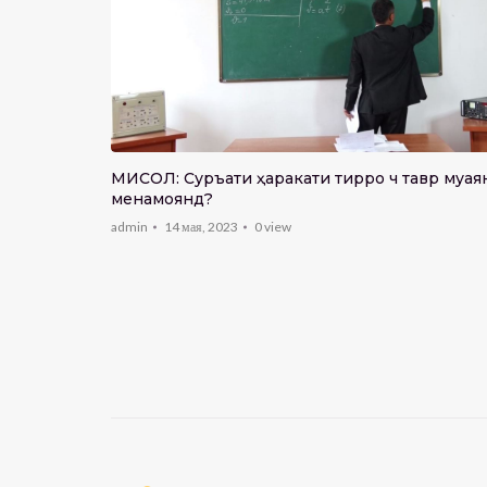
ӣ
МИСОЛ: Суръати ҳаракати тирро чӣ тавр муая
менамоянд?
admin
14 мая, 2023
0
view