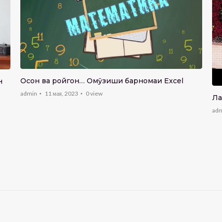
Осон ва ройгон… Омӯзиши барномаи Excel
н
admin
11 мая, 2023
0
view
Ла
ad