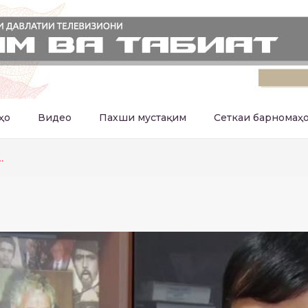
ҳо
Видео
Пахши мустақим
Сеткаи барномаҳ
…