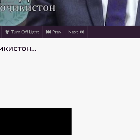
Turn Off Light
Prev
Next
ҷикистон…