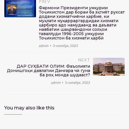
PREV
Фармони Президенти Ҷумҳурии
Тоҷикистон дар бораи ба эҳтиёт рухсат
додани хизматчиёни ҳарбие, ки
муҳлати муқарраргардидаи хизмати
ҳарбиро адо намудаанд ва даъвати
навбатии шаҳрвандони солҳои
таваллуди 1996-2005 Ҷумҳурии
Тоҷикистон ба хизмати ҳарбӣ
admin
3 сентября, 2023
NEXT
ДАР СУҲБАТИ ОЛИМ: Фаъолияти
Донишгоҳи давлатии Данғара чӣ гуна
ба роҳ монда шудааст?
admin
3 сентября, 2023
You may also like this