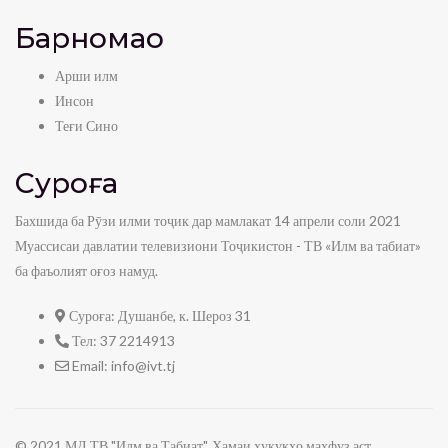
Барномаҳо
Арши илм
Инсон
Теғи Сино
Суроға
Бахшида ба Рӯзи илми тоҷик дар мамлакат 14 апрели соли 2021
Муассисаи давлатии телевизиони Тоҷикистон - ТВ «Илм ва табиат»
ба фаъолият оғоз намуд.
Суроға:
Душанбе, к. Шероз 31
Тел:
37 2214913
Email:
info@ivt.tj
© 2021 МД ТВ "Илм ва Табиат". Ҳамаи ҳуқуқҳо маҳфуз аст.