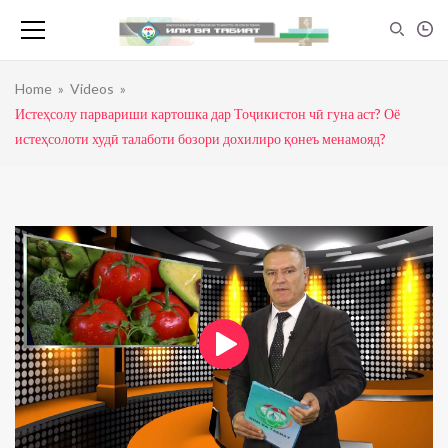
Home
»
Videos
»
Истеҳсолу парвариши картошка дар Тоҷикистон чӣ гуна аст? Оё
истеҳсолоти худӣ талаботи бозори дохилиро қонеъ менамояд?