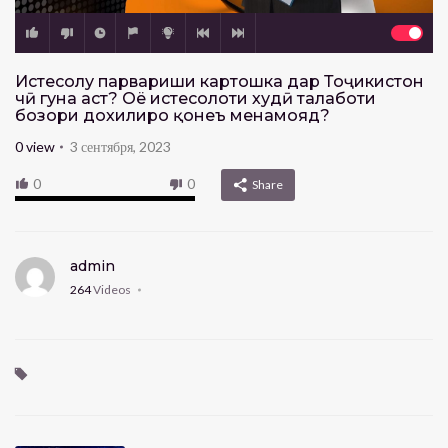
Истеҳсолу парвариши картошка дар Тоҷикистон
чӣ гуна аст? Оё истеҳсолоти худӣ талаботи
бозори дохилиро қонеъ менамояд?
0
view
3 сентября, 2023
0
0
Share
admin
264
Videos