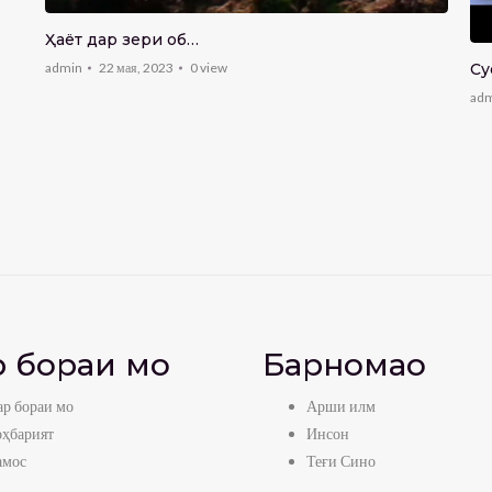
Ҳаёт дар зери об…
Су
admin
22 мая, 2023
0
view
ad
 бораи мо
Барномаҳо
р бораи мо
Арши илм
оҳбарият
Инсон
амос
Теғи Сино