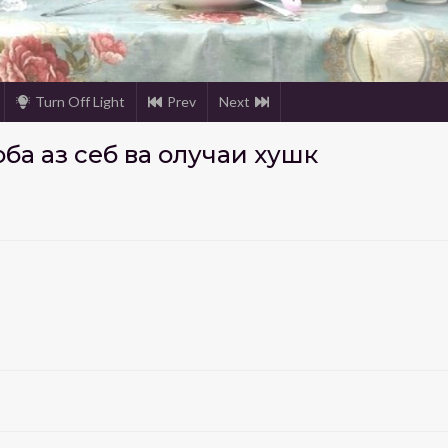
Turn Off Light
Prev
Next
ба аз себ ва олучаи хушк