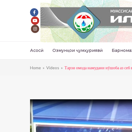
Асосӣ
Озмунҳои ҷумҳуриявӣ
Барнома
Home
»
Videos
»
Тарзи омода намудани нӯшоба аз себ 