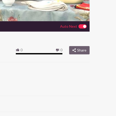
Auto Next
0
0
Share