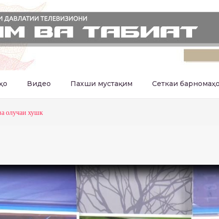
ҳо
Видео
Пахши мустақим
Сеткаи барномаҳ
ва олучаи хушк