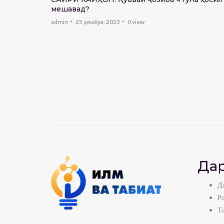
мешавад?
admin
25 декабря, 2023
0
view
Дар
Да
Р
Т