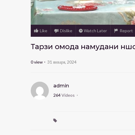
Like
Dislike
Watch Later
Report
Тарзи омода намудани нӯшо
0
view
31 января, 2024
admin
264
Videos