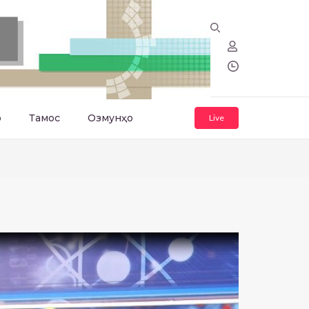
о
Тамос
Озмунҳо
Live