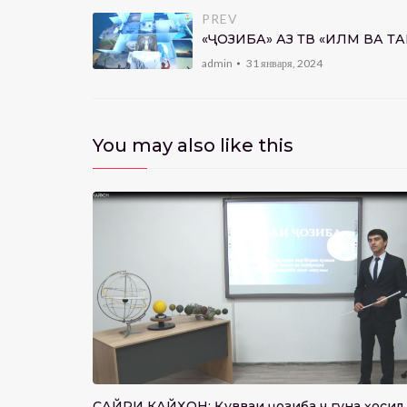
PREV
«ҶОЗИБА» АЗ ТВ «ИЛМ ВА Т
admin
31 января, 2024
You may also like this
авассути
САЙРИ КАЙҲОН: Қувваи ҷозиба чӣ гуна ҳосил