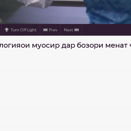
Turn Off Light
Prev
Next
ологияҳои муосир дар бозори меҳна