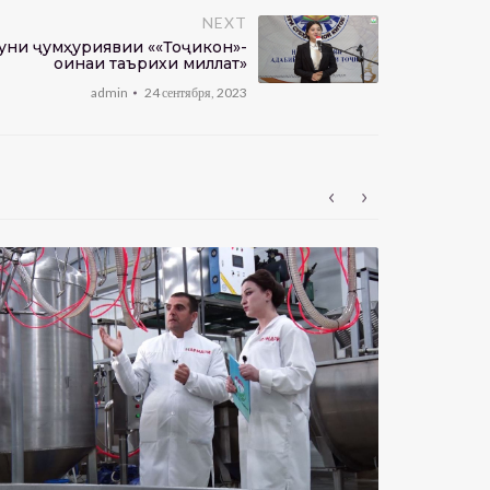
NEXT
уни ҷумҳуриявии ««Тоҷикон»-
оинаи таърихи миллат»
admin
24 сентября, 2023