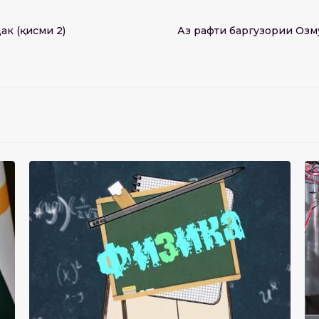
к (қисми 2)
Аз рафти баргузории Озм