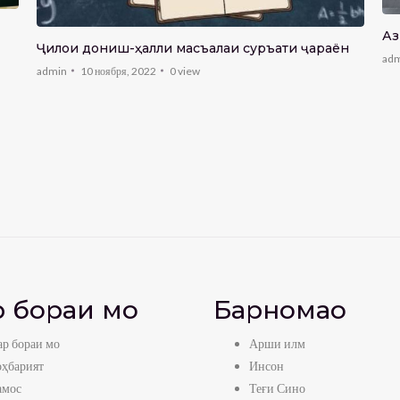
Аз
Ҷилои дониш-ҳалли масъалаи суръати ҷараён
ad
admin
10 ноября, 2022
0
view
 бораи мо
Барномаҳо
р бораи мо
Арши илм
оҳбарият
Инсон
амос
Теғи Сино