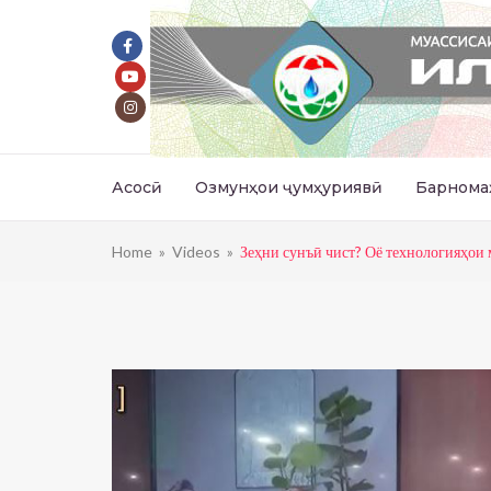
Асосӣ
Озмунҳои ҷумҳуриявӣ
Барнома
Home
»
Videos
»
Зеҳни сунъӣ чист? Оё технологияҳои 