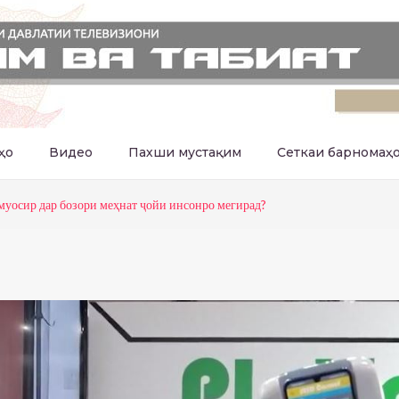
ҳо
Видео
Пахши мустақим
Сеткаи барномаҳ
муосир дар бозори меҳнат ҷойи инсонро мегирад?