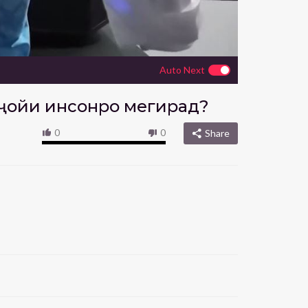
Auto Next
т ҷойи инсонро мегирад?
0
0
Share