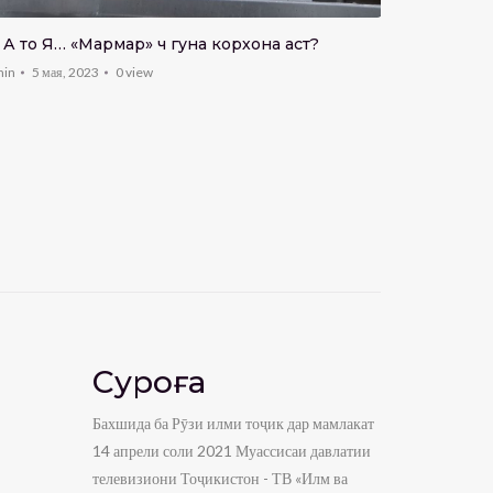
Ба истифо
сангҳои со
 А то Я… «Мармарӣ» чӣ гуна корхона аст?
admin
17 ав
min
5 мая, 2023
0
view
Суроға
Бахшида ба Рӯзи илми тоҷик дар мамлакат
14 апрели соли 2021 Муассисаи давлатии
телевизиони Тоҷикистон - ТВ «Илм ва