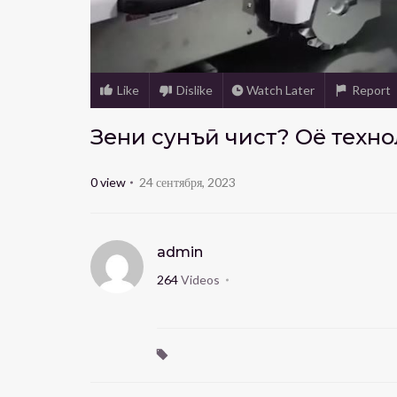
Like
Dislike
Watch Later
Report
Зеҳни сунъӣ чист? Оё техн
0
view
24 сентября, 2023
admin
264
Videos