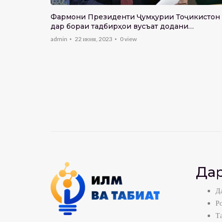
Фармони Президенти Ҷумҳурии Тоҷикистон
3:31
дар бораи тадбирҳои вусъат додани
ҳисоббаробаркунии ғайринақдӣ
admin
22 июня, 2023
0
view
Дар
Да
Р
Т