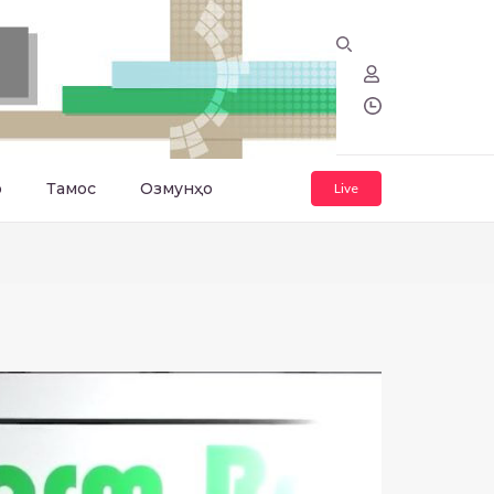
о
Тамос
Озмунҳо
Live