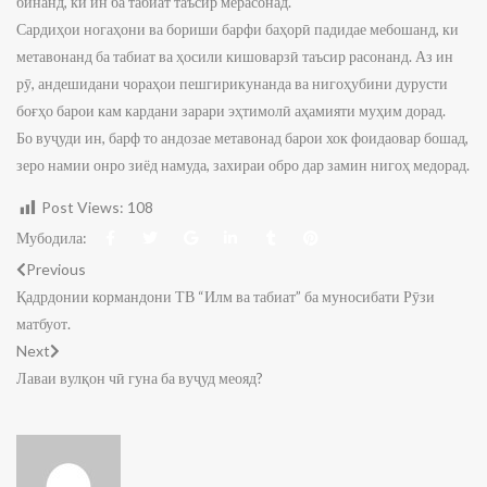
бинанд, ки ин ба табиат таъсир мерасонад.
Сардиҳои ногаҳони ва бориши барфи баҳорӣ падидае мебошанд, ки
метавонанд ба табиат ва ҳосили кишоварзӣ таъсир расонанд. Аз ин
рӯ, андешидани чораҳои пешгирикунанда ва нигоҳубини дурусти
боғҳо барои кам кардани зарари эҳтимолӣ аҳамияти муҳим дорад.
Бо вуҷуди ин, барф то андозае метавонад барои хок фоидаовар бошад,
зеро намии онро зиёд намуда, захираи обро дар замин нигоҳ медорад.
Post Views:
108
Мубодила:
Previous
Қадрдонии кормандони ТВ “Илм ва табиат” ба муносибати Рӯзи
матбуот.
Next
Лаваи вулқон чӣ гуна ба вуҷуд меояд?