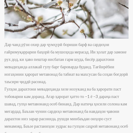
Дар чанд рӯзи охир дар ҷумҳурӣ бориши барф ва сардиҳои
ғайримуқаррарии баҳорӣ ба мушоҳида мерасад. Ин ҳолат дар замоне
рух дод, ки ҳаво пештар нисбатан гарм шуда, бисёр дарахтони
мевадиҳанда аллакай гулу барг бароварда буданд. Тағйирёбии
ногаҳонии ҳарорат метавонад ба табиат ва махсусан ба соҳаи боғдорӣ
таъсири ҷиддӣ расонад.
Гулҳои дарахтони мевадиҳанда хеле нозуканд ва ба ҳарорати паст
тобоварии кам доранд. Агар ҳарорат ҳатто то −1 ё −3 дараҷа паст
шавад, гулҳо метавонанд осеб бинанд. Дар натиҷа ҳосили солона кам
мегардад. Баъзан чунин сардиҳо метавонанд ба навдаҳои ҷавони
дарахтон низ зарар расонида, рушди минбаъдаи онҳоро суст
менамояд. Баъзе растаниҳои зудрас ва гулҳои саҳроӣ метавонанд осеб