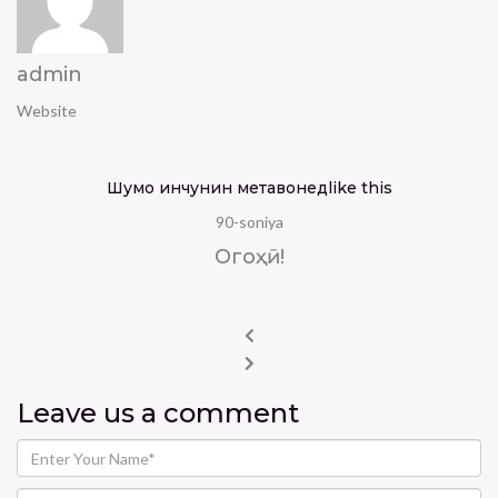
admin
Website
Шумо инчунин метавонед
like this
90-soniya
Огоҳӣ!
Leave us
a comment