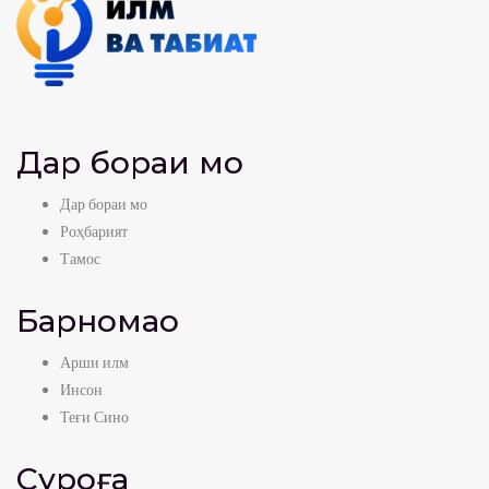
Дар бораи мо
Дар бораи мо
Роҳбарият
Тамос
Барномаҳо
Арши илм
Инсон
Теғи Сино
Суроға