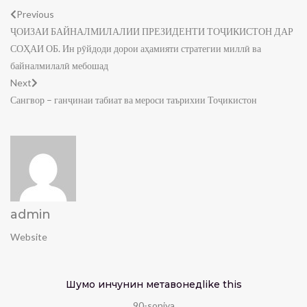
Previous
ҶОИЗАИ БАЙНАЛМИЛАЛИИ ПРЕЗИДЕНТИ ТОҶИКИСТОН ДАР
СОҲАИ ОБ. Ин рӯйдоди дорои аҳамияти стратегии миллӣ ва
байналмилалӣ мебошад
Next
Сангвор – ганҷинаи табиат ва мероси таърихии Тоҷикистон
admin
Website
Шумо инчунин метавонед
like this
90-soniya