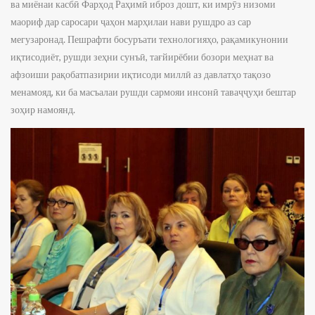
ва миёнаи касбӣ Фарҳод Раҳимӣ иброз дошт, ки имрӯз низоми
маориф дар саросари ҷаҳон марҳилаи нави рушдро аз сар
мегузаронад. Пешрафти босуръати технологияҳо, рақамикунонии
иқтисодиёт, рушди зеҳни сунъӣ, тағйирёбии бозори меҳнат ва
афзоиши рақобатпазирии иқтисоди миллӣ аз давлатҳо тақозо
менамояд, ки ба масъалаи рушди сармояи инсонӣ таваҷҷуҳи бештар
зоҳир намоянд.