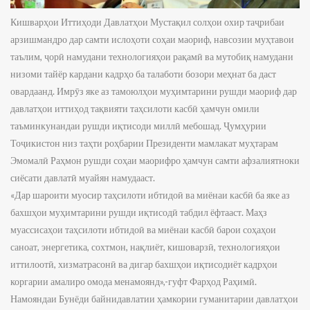
Кишварҳои Иттиҳоди Давлатҳои Мустақил солҳои охир таҷрибаи
арзишмандро дар самти ислоҳоти соҳаи маориф, навсозии муҳтавои
таълим, ҷорӣ намудани технологияҳои рақамӣ ва мутобиқ намудани
низоми тайёр кардани кадрҳо ба талаботи бозори меҳнат ба даст
овардаанд. Имрӯз яке аз тамоюлҳои муҳимтарини рушди маориф дар
давлатҳои иттиҳод тақвияти таҳсилоти касбӣ ҳамчун омили
таъминкунандаи рушди иқтисоди миллӣ мебошад. Ҷумҳурии
Тоҷикистон низ таҳти роҳбарии Президенти мамлакат муҳтарам
Эмомалӣ Раҳмон рушди соҳаи маорифро ҳамчун самти афзалиятноки
сиёсати давлатӣ муайян намудааст.
«Дар шароити муосир таҳсилоти ибтидоӣ ва миёнаи касбӣ ба яке аз
бахшҳои муҳимтарини рушди иқтисодӣ табдил ёфтааст. Маҳз
муассисаҳои таҳсилоти ибтидоӣ ва миёнаи касбӣ барои соҳаҳои
саноат, энергетика, сохтмон, нақлиёт, кишоварзӣ, технологияҳои
иттилоотӣ, хизматрасонӣ ва дигар бахшҳои иқтисодиёт кадрҳои
коргарии амалиро омода менамоянд»,-гуфт Фарҳод Раҳимӣ.
Намояндаи Бунёди байнидавлатии ҳамкории гуманитарии давлатҳои