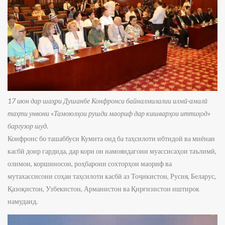
17 июн дар шаҳри Душанбе Конфронси байналмилалии илмӣ-амалӣ
таҳти унвони «Тамоюлҳои рушди маориф дар кишварҳои иттиҳод»
баргузор шуд.
Конфронс бо ташаббуси Кумита оид ба таҳсилоти ибтидоӣ ва миёнаи
касбӣ доир гардида, дар кори он намояндагони муассисаҳои таълимӣ,
олимон, коршиносон, роҳбарони сохторҳои маориф ва
мутахассисони соҳаи таҳсилоти касбӣ аз Тоҷикистон, Русия, Беларус,
Қазоқистон, Узбекистон, Арманистон ва Қирғизистон иштирок
намуданд.