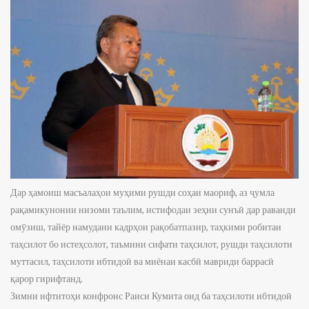
Дар ҳамоиш масъалаҳои муҳими рушди соҳаи маориф, аз ҷумла
рақамикунонии низоми таълим, истифодаи зеҳни сунъӣ дар раванди
омӯзиш, тайёр намудани кадрҳои рақобатпазир, таҳкими робитаи
таҳсилот бо истеҳсолот, таъмини сифати таҳсилот, рушди таҳсилоти
муттасил, таҳсилоти ибтидоӣ ва миёнаи касбӣ мавриди баррасӣ
қарор гирифтанд.
Зимни ифтитоҳи конфронс Раиси Кумита оид ба таҳсилоти ибтидоӣ