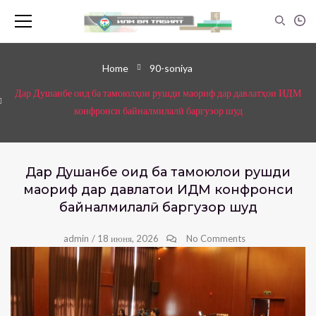
Home
90-soniya
Дар Душанбе оид ба тамоюлҳои рушди маориф дар давлатҳои ИДМ
конфронси байналмилалӣ баргузор шуд
Дар Душанбе оид ба тамоюлҳои рушди
маориф дар давлатҳои ИДМ конфронси
байналмилалӣ баргузор шуд
admin
/
18 июня, 2026
No Comments