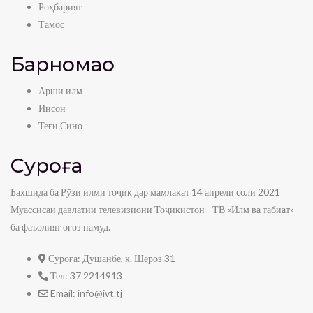
Роҳбарият
Тамос
Барномаҳо
Арши илм
Инсон
Теғи Сино
Суроға
Бахшида ба Рӯзи илми тоҷик дар мамлакат 14 апрели соли 2021
Муассисаи давлатии телевизиони Тоҷикистон - ТВ «Илм ва табиат»
ба фаъолият оғоз намуд.
Суроға:
Душанбе, к. Шероз 31
Тел:
37 2214913
Email:
info@ivt.tj