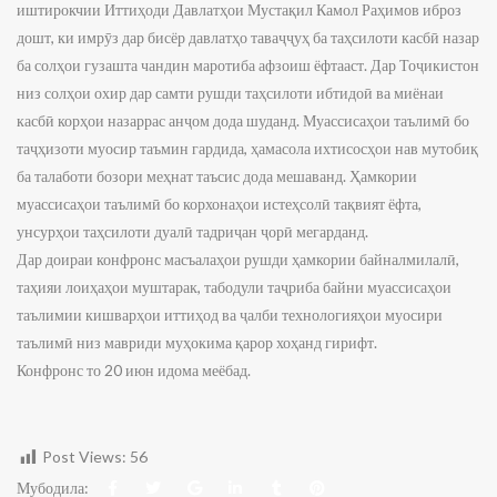
иштирокчии Иттиҳоди Давлатҳои Мустақил Камол Раҳимов иброз
дошт, ки имрӯз дар бисёр давлатҳо таваҷҷуҳ ба таҳсилоти касбӣ назар
ба солҳои гузашта чандин маротиба афзоиш ёфтааст. Дар Тоҷикистон
низ солҳои охир дар самти рушди таҳсилоти ибтидоӣ ва миёнаи
касбӣ корҳои назаррас анҷом дода шуданд. Муассисаҳои таълимӣ бо
таҷҳизоти муосир таъмин гардида, ҳамасола ихтисосҳои нав мутобиқ
ба талаботи бозори меҳнат таъсис дода мешаванд. Ҳамкории
муассисаҳои таълимӣ бо корхонаҳои истеҳсолӣ тақвият ёфта,
унсурҳои таҳсилоти дуалӣ тадриҷан ҷорӣ мегарданд.
Дар доираи конфронс масъалаҳои рушди ҳамкории байналмилалӣ,
таҳияи лоиҳаҳои муштарак, табодули таҷриба байни муассисаҳои
таълимии кишварҳои иттиҳод ва ҷалби технологияҳои муосири
таълимӣ низ мавриди муҳокима қарор хоҳанд гирифт.
Конфронс то 20 июн идома меёбад.
Post Views:
56
Мубодила: