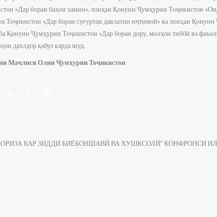
тон «Дар бораи баҳои замин», лоиҳаи Қонуни Ҷумҳурии Тоҷикистон «Ои
и Тоҷикистон «Дар бораи суғуртаи давлатии иҷтимоӣ» ва лоиҳаи Қонун
 ба Қонуни Ҷумҳурии Тоҷикистон «Дар бораи дору, молҳои тиббӣ ва фаъо
рҳои дахлдор қабул карда шуд.
ни Маҷлиси Олии Ҷумҳурии Тоҷикистон
ОРИЗА БАР ЗИДДИ БИЁБОНШАВӢ ВА ХУШКСОЛӢ” КОНФРОНСИ ИЛ