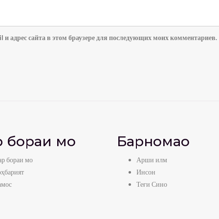
l и адрес сайта в этом браузере для последующих моих комментариев.
 бораи мо
Барномаҳо
р бораи мо
Арши илм
оҳбарият
Инсон
амос
Теғи Сино