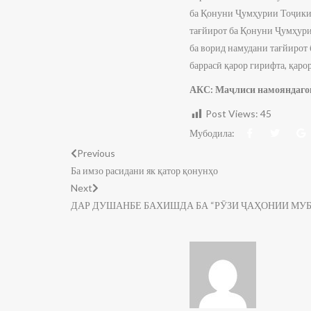
ба Қонуни Ҷумҳурии Тоҷикис
тағйирот ба Қонуни Ҷумҳури
ба ворид намудани тағйирот
баррасӣ қарор гирифта, қаро
АКС: Маҷлиси намояндаго
Post Views:
45
Мубодила:
Previous
Ба имзо расидани як қатор қонунҳо
Next
ДАР ДУШАНБЕ БАХИШДА БА “РӮЗИ ҶАҲОНИИ МУБ