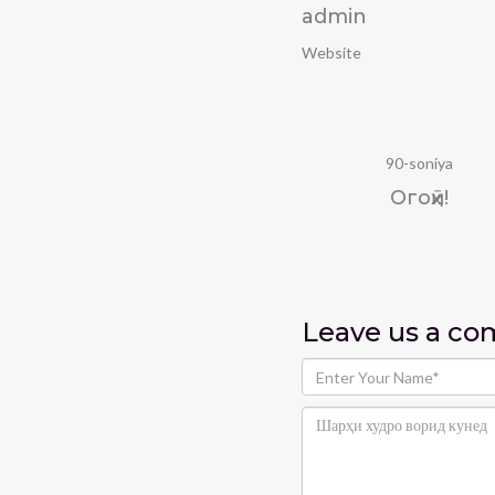
admin
Website
90-soniya
Огоҳӣ!
Leave us
a c