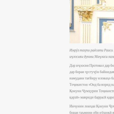
Имрӯз таҳти раёсати Раиси
иҷлосияи дуюми Маҷлиси нам
Дар иҷлосия Протокол дар б
дар бораи ҷустуҷӯи байнида
намудани тағйиру иловаҳо б
Тоҷикистон «Оид ба ворид н
Қонуни Ҷумҳурии Тоҷикисто
қарзӣ» мавриди баррасӣ қаро
Инчунин лоиҳаи Қонуни Ҷум
бораи таъмини оби нӯшокӣ в