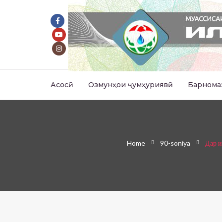
Асосӣ
Озмунҳои ҷумҳуриявӣ
Барнома
Home
90-soniya
Дар и