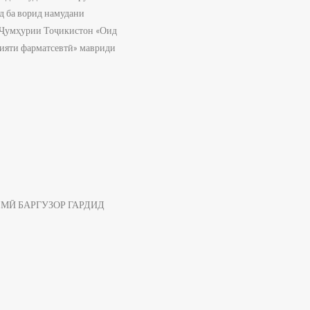
д ба ворид намудани
и Ҷумҳурии Тоҷикистон «Оид
лияти фарматсевтӣ» мавриди
МӢ БАРГУЗОР ГАРДИД