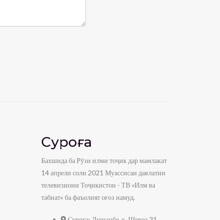
Суроға
Бахшида ба Рӯзи илми тоҷик дар мамлакат
14 апрели соли 2021 Муассисаи давлатии
телевизиони Тоҷикистон - ТВ «Илм ва
табиат» ба фаъолият оғоз намуд.
Суроға:
Душанбе, к. Шероз 31