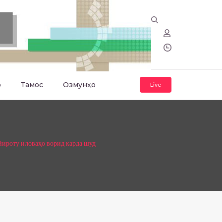
о
Тамос
Озмунҳо
Live
ироту иловаҳо ворид карда шуд