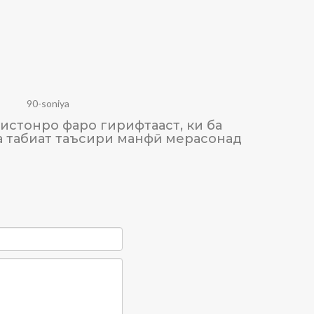
90-soniya
истонро фаро гирифтааст, ки ба
ТАЪСИ
а табиат таъсири манфӣ мерасонад