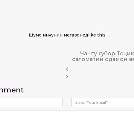
Шумо инчунин метавонед
like this
Чангу ғубор Тоҷик
саломатии одамон в
omment