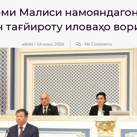
юми Маҷлиси намояндагон
н тағйироту иловаҳо вор
admin
/
16 июня, 2026
No Comments