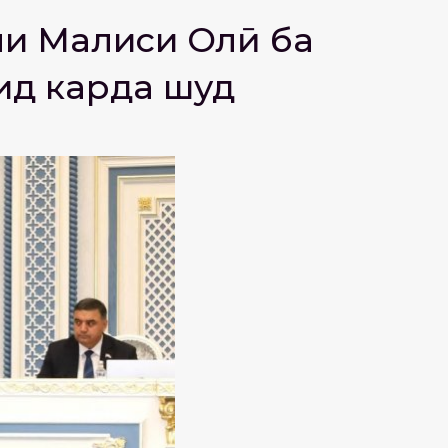
и Маҷлиси Олӣ ба
ид карда шуд