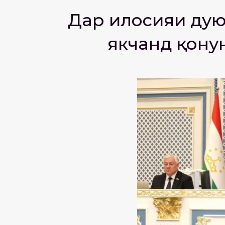
Дар иҷлосияи ду
якчанд қону