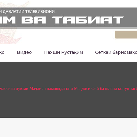
ҳо
Видео
Пахши мустақим
Сеткаи барномаҳ
ҷлосияи дуюми Маҷлиси намояндагони Маҷлиси Олӣ ба якчанд қонун тағй