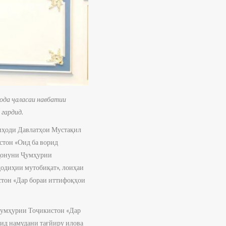
ода ҷаласаи навбатии
гардид.
тиҳоди Давлатҳои Мустақил
стон «Оид ба ворид
 Қонуни Ҷумҳурии
ҳодиҳии мутобиқат», лоиҳаи
тон «Дар бораи иттифоқҳои
Ҷумҳурии Тоҷикистон «Дар
ид намудани тағйиру илова