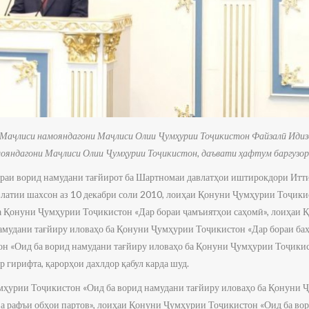
 Маҷлиси намояндагони Маҷлиси Олии Ҷумҳурии Тоҷикистон Файзалӣ Идиз
ояндагони Маҷлиси Олии Ҷумҳурии Тоҷикистон, даъвати ҳафтум баргузор 
ораи ворид намудани тағйирот ба Шартномаи давлатҳои иштирокдори Ит
влатии шахсон аз 10 декабри соли 2010, лоиҳаи Қонуни Ҷумҳурии Тоҷики
а Қонуни Ҷумҳурии Тоҷикистон «Дар бораи ҷамъиятҳои саҳомӣ», лоиҳаи
амудани тағйиру иловаҳо ба Қонуни Ҷумҳурии Тоҷикистон «Дар бораи ба
н «Оид ба ворид намудани тағйиру иловаҳо ба Қонуни Ҷумҳурии Тоҷикис
р гирифта, қарорҳои дахлдор қабул карда шуд.
ҳурии Тоҷикистон «Оид ба ворид намудани тағйиру иловаҳо ба Қонуни 
а рафъи обҳои партов», лоиҳаи Қонуни Ҷумҳурии Тоҷикистон «Оид ба вор