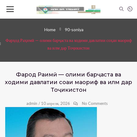
Home
90-soniya
Фарҳод Раҳимӣ — олими барҷаста ва ходими давлатии соҳаи маориф
ва илм дар Тоҷикистон
Фарҳод Раҳимӣ — олими барҷаста ва
ходими давлатии соҳаи маориф ва илм дар
Тоҷикистон
admin
/
10 апреля, 2026
No Comments