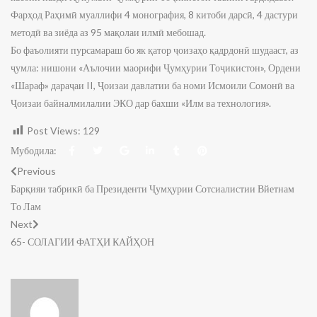
Фарҳод Раҳимӣ муаллифи 4 монография, 8 китоби дарсӣ, 4 дастури
методӣ ва зиёда аз 95 мақолаи илмӣ мебошад.
Бо фаъолияти пурсамараш бо як қатор ҷоизаҳо қадрдонӣ шудааст, аз
ҷумла: нишони «Аълочии маорифи Ҷумҳурии Тоҷикистон», Ордени
«Шараф» дараҷаи II, Ҷоизаи давлатии ба номи Исмоили Сомонӣ ва
Ҷоизаи байналмилалии ЭКО дар бахши «Илм ва технология».
Post Views:
129
Мубодила:
Previous
Барқияи табрикӣ ба Президенти Ҷумҳурии Сотсиалистии Вйетнам
То Лам
Next
65- СОЛАГИИ ФАТҲИ КАЙҲОН