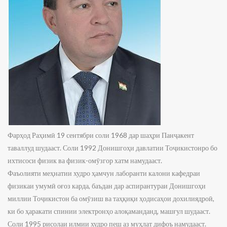
Фарҳод Раҳимӣ 19 сентябри соли 1968 дар шаҳри Панҷакент
таваллуд шудааст. Соли 1992 Донишгоҳи давлатии Тоҷикистонро бо
ихтисоси физик ва физик-омӯзгор хатм намудааст.
Фаъолияти меҳнатии худро ҳамчун лаборанти калони кафедраи
физикаи умумӣ оғоз карда, баъдан дар аспирантураи Донишгоҳи
миллии Тоҷикистон ба омӯзиш ва таҳқиқи ҳодисаҳои дохилиядроӣ,
ки бо ҳаракати спинии электронҳо алоқаманданд, машғул шудааст.
Соли 1995 рисолаи илмии худро пеш аз муҳлат дифоъ намудааст.