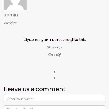
admin
Website
Шумо инчунин метавонед
like this
90-soniya
Огоҳӣ!
Leave us
a comment