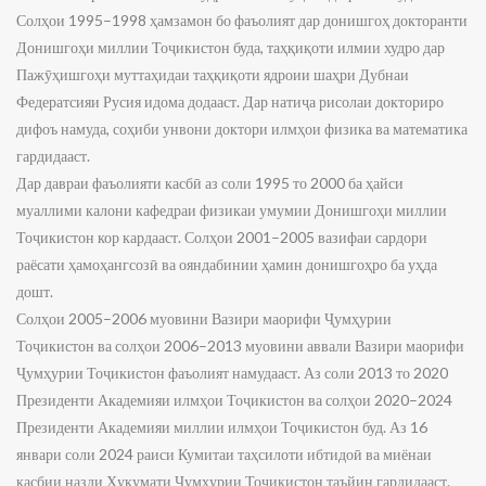
Солҳои 1995–1998 ҳамзамон бо фаъолият дар донишгоҳ докторанти
Донишгоҳи миллии Тоҷикистон буда, таҳқиқоти илмии худро дар
Пажӯҳишгоҳи муттаҳидаи таҳқиқоти ядроии шаҳри Дубнаи
Федератсияи Русия идома додааст. Дар натиҷа рисолаи докториро
дифоъ намуда, соҳиби унвони доктори илмҳои физика ва математика
гардидааст.
Дар давраи фаъолияти касбӣ аз соли 1995 то 2000 ба ҳайси
муаллими калони кафедраи физикаи умумии Донишгоҳи миллии
Тоҷикистон кор кардааст. Солҳои 2001–2005 вазифаи сардори
раёсати ҳамоҳангсозӣ ва ояндабинии ҳамин донишгоҳро ба уҳда
дошт.
Солҳои 2005–2006 муовини Вазири маорифи Ҷумҳурии
Тоҷикистон ва солҳои 2006–2013 муовини аввали Вазири маорифи
Ҷумҳурии Тоҷикистон фаъолият намудааст. Аз соли 2013 то 2020
Президенти Академияи илмҳои Тоҷикистон ва солҳои 2020–2024
Президенти Академияи миллии илмҳои Тоҷикистон буд. Аз 16
январи соли 2024 раиси Кумитаи таҳсилоти ибтидоӣ ва миёнаи
касбии назди Ҳукумати Ҷумҳурии Тоҷикистон таъйин гардидааст.