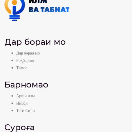
Дар бораи мо
Дар бораи мо
Роҳбарият
Тамос
Барномаҳо
Арши илм
Инсон
Теғи Сино
Суроға