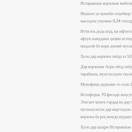
Истаравшан корхонаи мебели
Иншоот аз ҷониби соҳибкор 
масоҳати умумии 0,34 гектар
Иттилоъ дода шуд, ки ифтит
афзун намудани ҳаҷми истеҳ
маҳаллӣ бо кори доимӣ мусо
Ҳоло дар корхона зиёда аз 5
Дар корхонаи Асри обод зиёд
тарабхона, муассисаҳои таъл
Мувофиқи дурнамо то соли 2
Истифодаи 70 фисади маҳсул
Элегант қонеъ гардад ва дар
мутахассисон дар коргоҳҳои 
корхона ба роҳ монда шудааст
Ҳоло дар шаҳри Истаравшан з