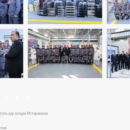
туна дар шаҳри Истаравшан
улов