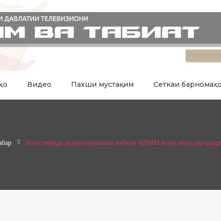
ҳо
Видео
Пахши мустақим
Сеткаи барномаҳ
абар
Ба истифода додани корхонаи мебели ҶДММ Асри обод дар шаҳр