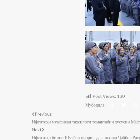
Post Views:
130
Мубодила:
Previous
Ифтитоҳи муассисаи таҳсилоти томактабии хусусии Маф
Next
Ифтитоҳи бинои Шуъбаи маориф дар ноҳияи Ҷаббор Рас