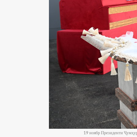
19 ноябр Президенти Ҷумҳу