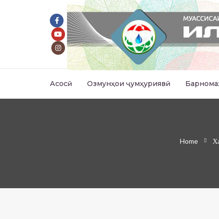
Асосӣ
Озмунҳои ҷумҳуриявӣ
Барнома
Home
Х