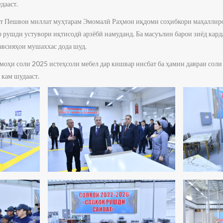
шудааст.
от Пешвои миллат муҳтарам Эмомалӣ Раҳмон иқдоми соҳибкори маҳаллиро
р рушди устувори иқтисодӣ арзёбӣ намуданд. Ба масуълин барои зиёд кар
авсияҳои мушаххас дода шуд.
 моҳи соли 2025 истеҳсоли мебел дар кишвар нисбат ба ҳамин давраи соли
 кам шудааст.