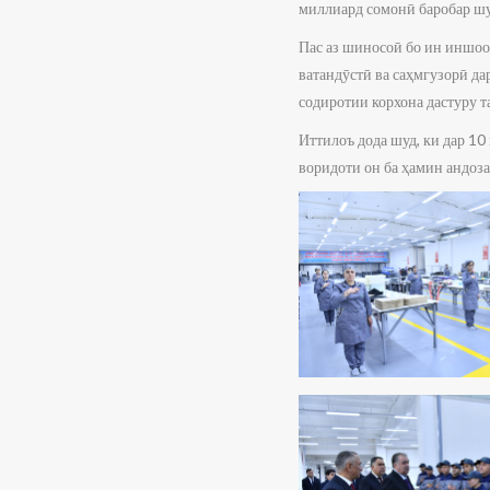
миллиард сомонӣ баробар 
Пас аз шиносоӣ бо ин иншо
ватандӯстӣ ва саҳмгузорӣ да
содиротии корхона дастуру т
Иттилоъ дода шуд, ки дар 10
воридоти он ба ҳамин андоза