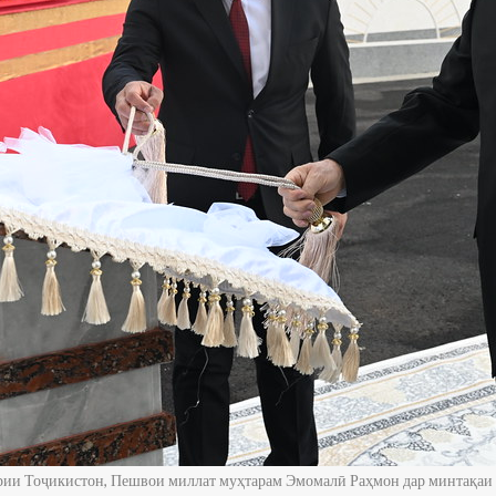
рии Тоҷикистон, Пешвои миллат муҳтарам Эмомалӣ Раҳмон дар минтақаи