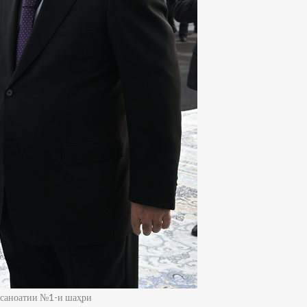
 саноатии №1-и шаҳри