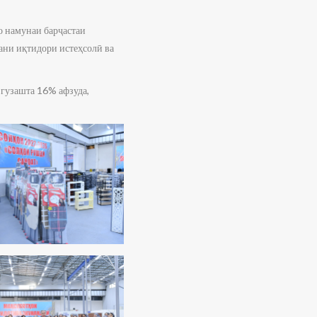
 намунаи барҷастаи
дани иқтидори истеҳсолӣ ва
 гузашта 16% афзуда,