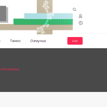
о
Тамос
Озмунҳо
Live
и Истаравшан