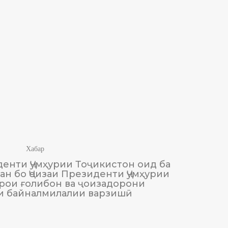
Хабар
енти Ҷумҳурии Тоҷикистон оид ба
М
н бо Ҷоизаи Президенти Ҷумҳурии
Тоҷики
рои ғолибон ва ҷоизадорони
и байналмилалии варзишӣ