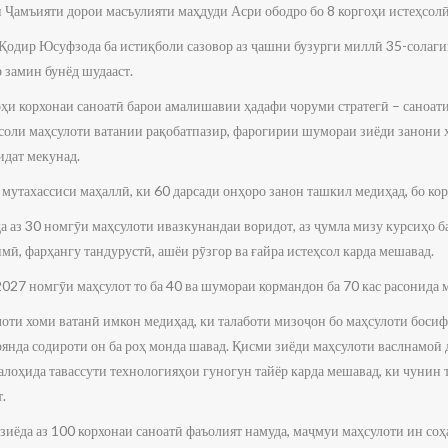
 Ҷамъияти дорои масъулияти маҳдуди Асри ободро бо 8 коргоҳи истеҳсолӣ
Қодир Юсуфзода ба истиқболи сазовор аз ҷашни бузурги миллӣ 35-солаги
 замин бунёд шудааст.
оҳи корхонаи саноатӣ барои амалишавии ҳадафи чоруми стратегӣ – саноа
соли маҳсулоти ватании рақобатпазир, фарогирии шумораи зиёди занони
идат мекунад.
0 мутахассиси маҳаллӣ, ки 60 дарсади онҳоро занон ташкил медиҳад, бо ко
а аз 30 номгӯи маҳсулоти ивазкунандаи воридот, аз ҷумла мизу курсиҳо 
имӣ, фарҳангу тандурустӣ, ашёи рӯзгор ва ғайра истеҳсол карда мешавад.
027 номгӯи маҳсулот то ба 40 ва шумораи кормандон ба 70 кас расонида 
оти хоми ватанӣ имкон медиҳад, ки талаботи мизоҷон бо маҳсулоти босиф
 оянда содироти он ба роҳ монда шавад. Қисми зиёди маҳсулоти васлнамоӣ 
алоҳида тавассути технологияҳои гуногун тайёр карда мешавад, ки чунин 
.
иёда аз 100 корхонаи саноатӣ фаъолият намуда, маҷмуи маҳсулоти ин соҳа