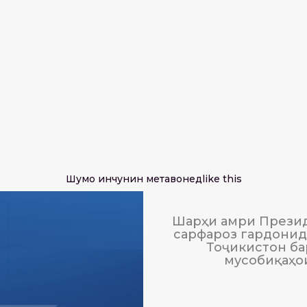
Шумо инчунин метавонед
like this
Шарҳи амри Презид
сарфароз гардонида
Тоҷикистон ба
мусобиқаҳо