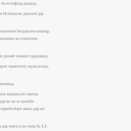
 ба истифода доданд.
и Истиқлоли давлатӣ дар
тикунонии босуръати кишвар,
 хонашин ва сокинони
ри доимӣ таъмин гардиданд.
барои ташкилоту муассисаҳо,
мешавад.
ати корхона бо тамғаи
дар ин ҷо аз ҷониби
таҷриба бори аввал дар ин
 дар панҷ соли охир ба 1,5