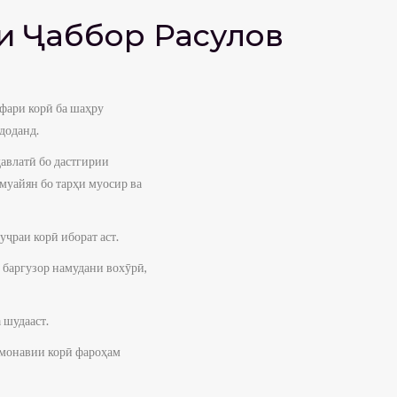
и Ҷаббор Расулов
фари корӣ ба шаҳру
доданд.
давлатӣ бо дастгирии
муайян бо тарҳи муосир ва
ҷраи корӣ иборат аст.
 баргузор намудани вохӯрӣ,
 шудааст.
амонавии корӣ фароҳам