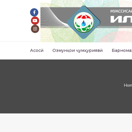
Асосӣ
Озмунҳои ҷумҳуриявӣ
Барнома
Ho