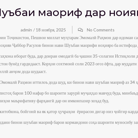
Шуъбаи маориф дар ноҳия
admin
/
18 ноября, 2025
No Comments
ии Тоҷикистон, Пешвои миллат муҳтарам Эмомалӣ Раҳмон дар идомаи са
ноҳияи Ҷаббор Расулов бинои нави Шуъбаи маорифи ноҳияро ба истифода 
таҳхона иборат буда, дар доираи омодагӣ ба ҷашни 35-солагии Истиқлоли 
н бунёд гардидааст. Корҳои сохтмонӣ соли 2023 оғоз ёфта, дар муддати 
ллӣ анҷом дода шудааст.
Эмомалӣ Раҳмон иттилоъ дода шуд, ки бинои нави шуъбаи маориф аз 34 ҳу
исгоҳ барои 100 нафар бо шароити зарурӣ муҷаҳҳаз мавҷуд буда, минбаъд
ниҳои маърифативу фарҳангӣ дар он имконпазир хоҳад буд.
итобхона, бойгонӣ ва як қатор ҳуҷраҳои ёрирасон дигар низ ҷойгир карда
идани бинои шуъбаи маориф барои кормандони соҳа шароити муносибу з