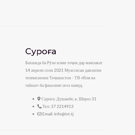
Суроға
Бахшида ба Рӯзи илми тоҷик дар мамлакат
14 апрели соли 2021 Муассисаи давлатии
телевизиони Тоҷикистон - ТВ «Илм ва
табиат» ба фаъолият оғоз намуд.
Суроға:
Душанбе, к. Шероз 31
Тел:
37 2214913
Email:
info@ivt.tj