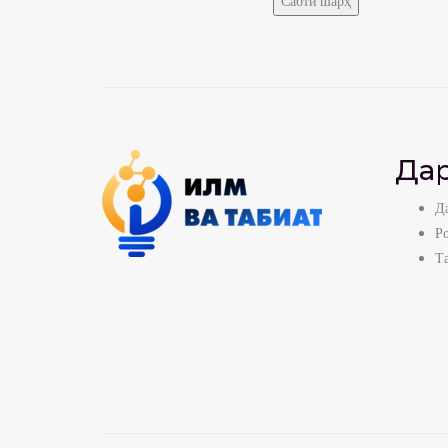
Дар
Да
Р
Т