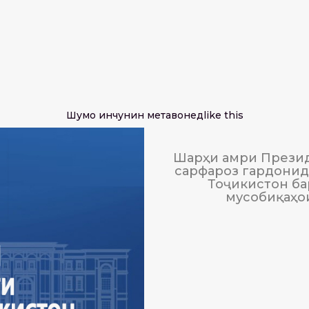
Шумо инчунин метавонед
like this
Шарҳи амри Презид
сарфароз гардонида
Тоҷикистон ба
мусобиқаҳо