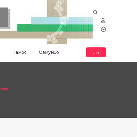
о
Тамос
Озмунҳо
Live
улов