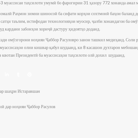
43 муассисаи таҳсилоти умумӣ бо фарогирии 31 ҳазору 772 хонанда амал 
малӣ Раҳмон зимни шиносоӣ ба сифати корҳои сохтмонӣ баҳои баланд до
 сатҳи таълим, истифодаи технологияҳои муосир, ҷалби хонандагон ба о
уд кардани забонҳои хориҷӣ дастуру ҳидоятҳо доданд.
рсади омӯзгорони ноҳияи Ҷаббор Расуловро занон ташкил медиҳанд. Соли 
 муассисаҳои олии кишвар қабул шудаанд, ки 8 касашон духтарон мебошанд
з квотаи Президентӣ ба муассисаҳои таҳсилоти олӣ дохил шудаанд.
дар шаҳри Истаравшан
ӣ дар ноҳияи Ҷаббор Расулов