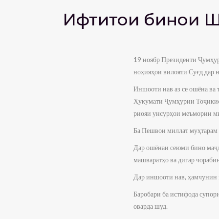
Ифтитоҳи бинои 
19 ноябр Президенти Ҷумҳур
ноҳияҳои вилояти Суғд дар 
Иншооти нав аз се ошёна ва 
Ҳукумати Ҷумҳурии Тоҷикисто
риояи унсурҳои меъмории ми
Ба Пешвои миллат муҳтарам 
Дар ошёнаи сеюми бино маҷл
машваратҳо ва дигар чораби
Дар иншооти нав, ҳамчунин к
Баробари ба истифода супор
оварда шуд.