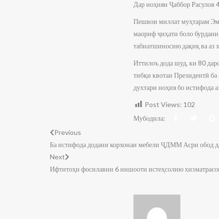
Дар ноҳияи Ҷаббор Расулов 
Пешвои миллат муҳтарам Эмо
маориф ҷиҳати боло бурдани
табиатшиносию дақиқ ва аз х
Иттилоъ дода шуд, ки 80 да
тибқи квотаи Президентӣ ба
духтари ноҳия бо истифода а
Post Views:
102
Мубодила:
Previous
Ба истифода додани корхонаи мебели ҶДММ Асри обод 
Next
Ифтитоҳи фосилавии 6 иншооти истеҳсолию хизматрасон