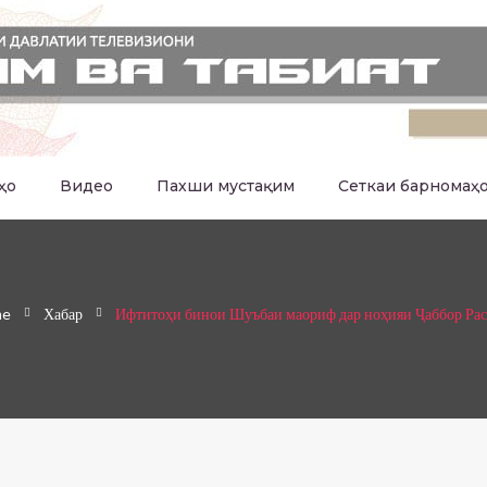
ҳо
Видео
Пахши мустақим
Сеткаи барномаҳ
me
Хабар
Ифтитоҳи бинои Шуъбаи маориф дар ноҳияи Ҷаббор Рас