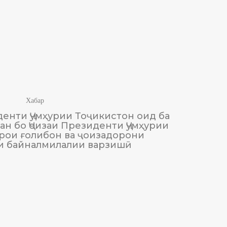
Хабар
енти Ҷумҳурии Тоҷикистон оид ба
М
н бо Ҷоизаи Президенти Ҷумҳурии
Тоҷики
рои ғолибон ва ҷоизадорони
и байналмилалии варзишӣ