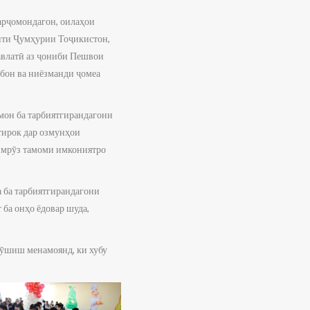
арҷомондагон, оилаҳои
енти Ҷумҳурии Тоҷикистон,
авлатӣ аз ҷониби Пешвои
бон ва ниёзманди ҷомеа
мон ба тарбиятгирандагони
тирок дар озмунҳои
имрӯз тамоми имкониятро
 ба тарбиятгирандагони
ба онҳо ёдовар шуда,
кӯшиш менамоянд, ки хубу