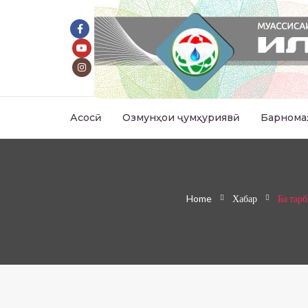
Асосӣ
Озмунҳои ҷумҳуриявӣ
Барнома
Home
Хабар
Ба тар