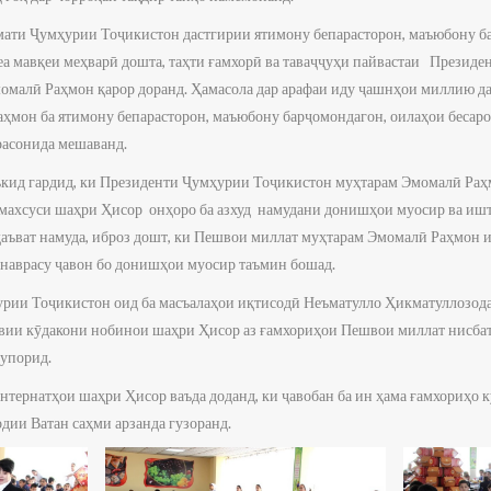
ати Ҷумҳурии Тоҷикистон дастгирии ятимону бепарасторон, маъюбону б
еа мавқеи меҳварӣ дошта, таҳти ғамхорӣ ва таваҷҷуҳи пайвастаи Презид
малӣ Раҳмон қарор доранд. Ҳамасола дар арафаи иду ҷашнҳои миллию д
ҳмон ба ятимону бепарасторон, маъюбону барҷомондагон, оилаҳои бесаро
расонида мешаванд.
кид гардид, ки Президенти Ҷумҳурии Тоҷикистон муҳтарам Эмомалӣ Раҳ
махсуси шаҳри Ҳисор онҳоро ба азхуд намудани донишҳои муосир ва иш
аъват намуда, иброз дошт, ки Пешвои миллат муҳтарам Эмомалӣ Раҳмон 
и наврасу ҷавон бо донишҳои муосир таъмин бошад.
ии Тоҷикистон оид ба масъалаҳои иқтисодӣ Неъматулло Ҳикматуллозода
ии кӯдакони нобинои шаҳри Ҳисор аз ғамхориҳои Пешвои миллат нисбат 
супорид.
нтернатҳои шаҳри Ҳисор ваъда доданд, ки ҷавобан ба ин ҳама ғамхориҳо 
одии Ватан саҳми арзанда гузоранд.