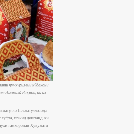
ати ҷумҳуриявии кӯдакони
м Эмомалӣ Раҳмон, ки аз
кматулло Неъматуллозода
гуфта, таъкид доштанд, ки
ҷҷуҳи ғамхоронаи Ҳукумати