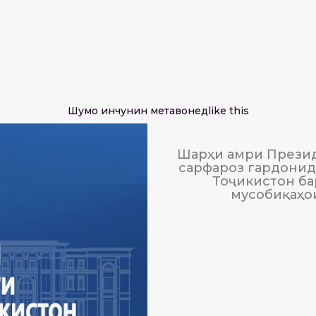
Шумо инчунин метавонед
like this
Шарҳи амри Презид
сарфароз гардонида
Тоҷикистон ба
мусобиқаҳо