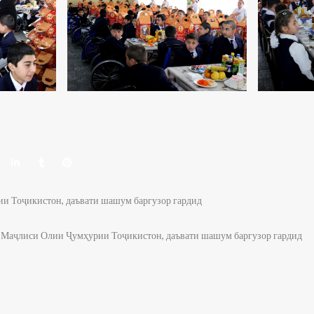
 Тоҷикистон, даъвати шашум баргузор гардид
Маҷлиси Олии Ҷумҳурии Тоҷикистон, даъвати шашум баргузор гардид