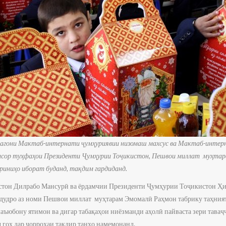
дагони Мактаб-интернати ҷумҳуриявии низомаш махсус ва Мактаб-интерн
исор туҳфаҳои Президенти Ҷумҳурии Тоҷикистон, Пешвои миллат муҳтара
риниҳо иборат буданд, тақдим гардиданд.
тон Дилрабо Мансурӣ ва ёрдамчии Президенти Ҷумҳурии Тоҷикистон Ҳи
удро аз номи Пешвои миллат муҳтарам Эмомалӣ Раҳмон табрику таҳният 
маъюбону ятимон ва дигар табақаҳои ниёзманди аҳолӣ пайваста зери тава
ҷ гоҳ дар чорроҳаи тақдир танҳо намемонанд.