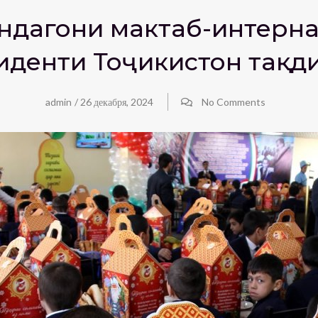
ндагони мактаб-интернат
зиденти Тоҷикистон тақ
admin
/
26 декабря, 2024
No Comments