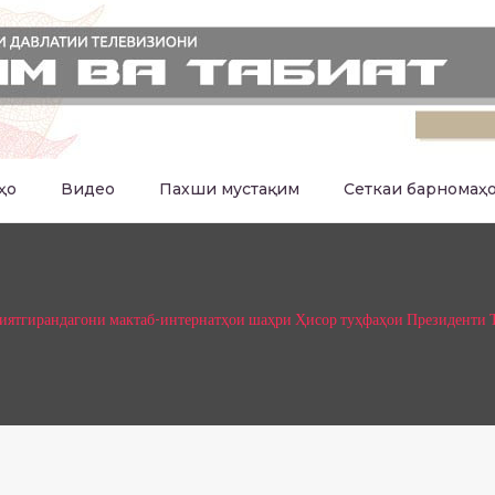
ҳо
Видео
Пахши мустақим
Сеткаи барномаҳ
биятгирандагони мактаб-интернатҳои шаҳри Ҳисор туҳфаҳои Президенти 