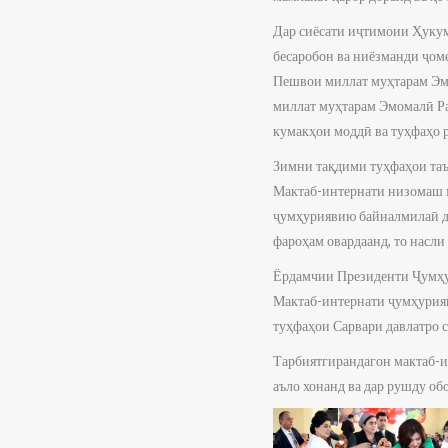
Дар сиёсати иҷтимоии Ҳукум
бесаробон ва ниёзманди ҷом
Пешвои миллат муҳтарам Эмо
миллат муҳтарам Эмомалӣ Ра
кумакҳои моддӣ ва туҳфаҳо 
Зимни тақдими туҳфаҳои таъ
Мактаб-интернати низомаш 
ҷумҳуриявию байналмилаӣ д
фароҳам овардаанд, то насл
Ёрдамчии Президенти Ҷумҳур
Мактаб-интернати ҷумҳурияв
туҳфаҳои Сарвари давлатро 
Тарбиятгирандагон мактаб-и
аъло хонанд ва дар рушду об