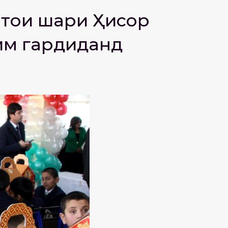
ҳои шаҳри Ҳисор
дим гардиданд