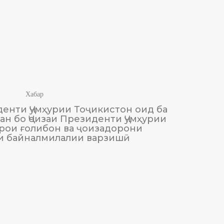
Хабар
енти Ҷумҳурии Тоҷикистон оид ба
М
н бо Ҷоизаи Президенти Ҷумҳурии
Тоҷики
рои ғолибон ва ҷоизадорони
и байналмилалии варзишӣ