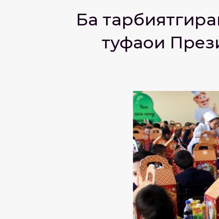
Ба тарбиятгира
туҳфаҳои Пре