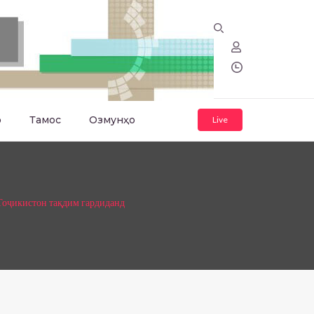
о
Тамос
Озмунҳо
Live
Тоҷикистон тақдим гардиданд