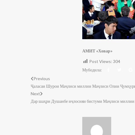
АМИТ «Ховар»
Post Views:
304
Мубодила:
Previous
Ҷаласаи Шурои Маҷлиси миллии Маҷлиси Олии Ҷумҳурии
Next
Дар шаҳри Душанбе иҷлосияи бистуми Маҷлиси миллии 