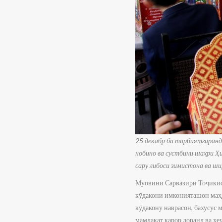
25 декабр ба тарбиятгиран
нобино ва сустбини шаҳри Ҳ
сару либоси зимистона ва ши
Муовини Сарвазири Тоҷикис
кӯдакони имконияташон маҳд
кӯдакону наврасон, бахусус 
мамлакат қарор доранд ва ҳе