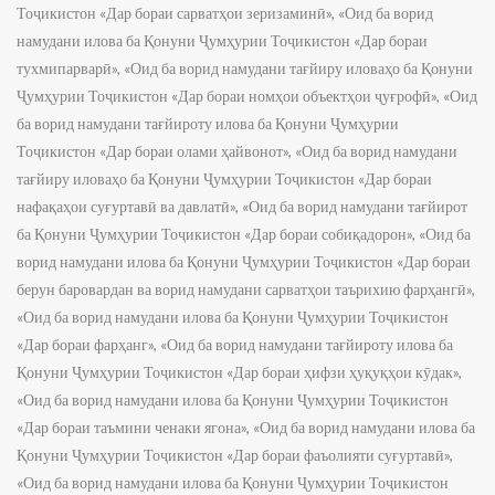
Тоҷикистон «Дар бораи сарватҳои зеризаминӣ», «Оид ба ворид
намудани илова ба Қонуни Ҷумҳурии Тоҷикистон «Дар бораи
тухмипарварӣ», «Оид ба ворид намудани тағйиру иловаҳо ба Қонуни
Ҷумҳурии Тоҷикистон «Дар бораи номҳои объектҳои ҷуғрофӣ», «Оид
ба ворид намудани тағйироту илова ба Қонуни Ҷумҳурии
Тоҷикистон «Дар бораи олами ҳайвонот», «Оид ба ворид намудани
тағйиру иловаҳо ба Қонуни Ҷумҳурии Тоҷикистон «Дар бораи
нафақаҳои суғуртавӣ ва давлатӣ», «Оид ба ворид намудани тағйирот
ба Қонуни Ҷумҳурии Тоҷикистон «Дар бораи собиқадорон», «Оид ба
ворид намудани илова ба Қонуни Ҷумҳурии Тоҷикистон «Дар бораи
берун баровардан ва ворид намудани сарватҳои таърихию фарҳангӣ»,
«Оид ба ворид намудани илова ба Қонуни Ҷумҳурии Тоҷикистон
«Дар бораи фарҳанг», «Оид ба ворид намудани тағйироту илова ба
Қонуни Ҷумҳурии Тоҷикистон «Дар бораи ҳифзи ҳуқуқҳои кӯдак»,
«Оид ба ворид намудани илова ба Қонуни Ҷумҳурии Тоҷикистон
«Дар бораи таъмини ченаки ягона», «Оид ба ворид намудани илова ба
Қонуни Ҷумҳурии Тоҷикистон «Дар бораи фаъолияти суғуртавӣ»,
«Оид ба ворид намудани илова ба Қонуни Ҷумҳурии Тоҷикистон