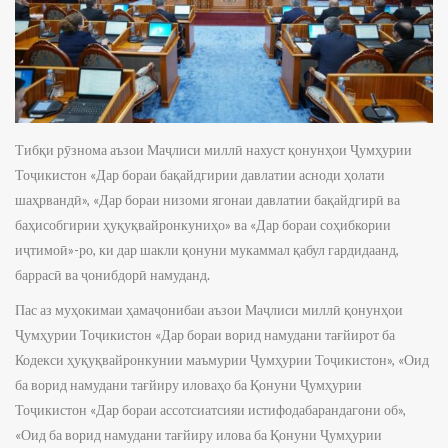
Тибқи рӯзнома аъзои Маҷлиси миллӣ нахуст қонунҳои Ҷумҳурии
Тоҷикистон «Дар бораи бақайдгирии давлатии асноди ҳолати
шаҳрвандӣ», «Дар бораи низоми ягонаи давлатии бақайдгирӣ ва
баҳисобгирии ҳуқуқвайронкуниҳо» ва «Дар бораи соҳибкории
иҷтимоӣ»-ро, ки дар шакли қонуни мукаммал қабул гардидаанд,
баррасӣ ва ҷонибдорӣ намуданд.
Пас аз муҳокимаи ҳамаҷонибаи аъзои Маҷлиси миллӣ қонунҳои
Ҷумҳурии Тоҷикистон «Дар бораи ворид намудани тағйирот ба
Кодекси ҳуқуқвайронкунии маъмурии Ҷумҳурии Тоҷикистон», «Оид
ба ворид намудани тағйиру иловаҳо ба Қонуни Ҷумҳурии
Тоҷикистон «Дар бораи ассотсиатсияи истифодабарандагони об»,
«Оид ба ворид намудани тағйиру илова ба Қонуни Ҷумҳурии