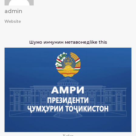
admin
Website
Шумо инчунин метавонед
like this
Хабар