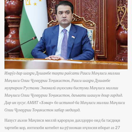
Имрӯз дар шаҳри Душанбе таҳти раёсати Раиси Маҷлиси миллии
Маҷлиси Олии Ҷумҳурии Тоҷикистон, Раиси шаҳри Душанбе
муҳтарам Рустами Эмомалӣ иҷлосияи бистуми Маҷлиси миллии
Маҷлиси Олии Ҷумҳурии Тоҷикистон, даъвати шашум доир гардид.
Дар ин хусус АМИТ
«
Ховар
» бо истинод ба
Маҷлиси миллии Маҷлиси
Олии Ҷумҳурии Тоҷикистон хабар медиҳад.
Нахуст аъзои Маҷлиси миллӣ қарорҳои дахлдорро оид ба тасдиқи
тартиби кор, интихоби котибот ва рӯзномаи иҷлосия иборат аз 27