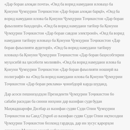
«Дар бораи алоқаи почта», «Оид ба ворид намудани иловаҳо ба
Қонуни Ҷумҳурии Тоҷикистон «Дар бораи алоқаи барқӣ», «Оид ба
ворид намудани илова ба Қонуни Ҷумҳурии Тоҷикистон «Дар бораи
фаъолияти баҳодиҳӣ», «Оид ба ворид намудани тағйир ба Қонуни
Ҷумҳурии Тоҷикистон «Дар бораи савдои электронӣ», «Оид ба ворид
намудани тағйиру иловаҳо ба Қонуни Ҷумҳурии Тоҷикистон «Дар
бораи фаъолияти аудиторӣ», «Оид ба ворид намудани тағйиру
иловаҳо ба Қонуни Ҷумҳурии Тоҷикистон «Дар бораи баҳисобгирии
муҳосибӣ ва ҳисоботи молиявӣ», «Оид ба ворид намудани илова ба
Қонуни Ҷумҳурии Тоҷикистон «Дар бораи фаъолияти ноширӣ ва
полиграфӣ» ва «Оид ба ворид намудани илова ба Қонуни Ҷумҳурии
Тоҷикистон «Дар бораи реклама» ҷонибдорӣ карда шуданд.
Дар асоси пешниҳодҳои Президенти Ҷумҳурии Тоҷикистон бо
сабаби расидан ба синни ниҳоии дар вазифаи судя будан
Маҳмадшарофи Дилбар аз вазифаи судяи Суди Олии Ҷумҳурии
Тоҷикистон ва Саид Сӯҳроб аз вазифаи судяи Суди Олии иқтисодии
Ҷумҳурии Тоҷикистон бозхонд гардида, дар ин хусус қарорҳои