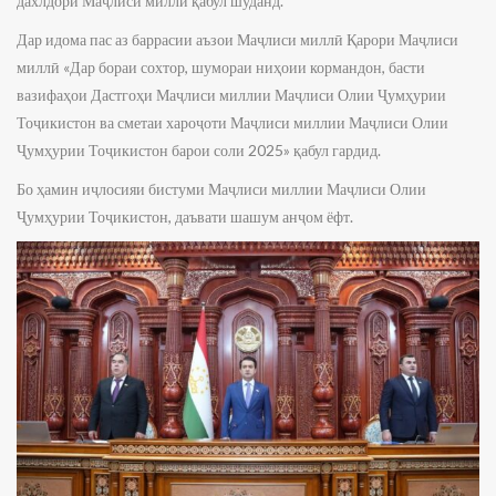
дахлдори Маҷлиси миллӣ қабул шуданд.
Дар идома пас аз баррасии аъзои Маҷлиси миллӣ Қарори Маҷлиси
миллӣ «Дар бораи сохтор, шумораи ниҳоии кормандон, басти
вазифаҳои Дастгоҳи Маҷлиси миллии Маҷлиси Олии Ҷумҳурии
Тоҷикистон ва сме­таи хароҷоти Маҷлиси миллии Маҷлиси Олии
Ҷумҳурии Тоҷи­кис­тон барои соли 2025» қабул гардид.
Бо ҳамин иҷлосияи бистуми Маҷлиси миллии Маҷлиси Олии
Ҷумҳурии Тоҷикистон, даъвати шашум анҷом ёфт.