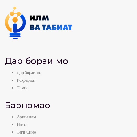
Дар бораи мо
Дар бораи мо
Роҳбарият
Тамос
Барномаҳо
Арши илм
Инсон
Теғи Сино