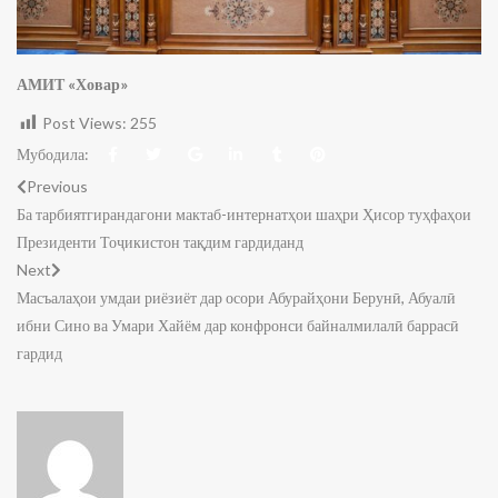
АМИТ «Ховар»
Post Views:
255
Мубодила:
Previous
Ба тарбиятгирандагони мактаб-интернатҳои шаҳри Ҳисор туҳфаҳои
Президенти Тоҷикистон тақдим гардиданд
Next
Масъалаҳои умдаи риёзиёт дар осори Абурайҳони Берунӣ, Абуалӣ
ибни Сино ва Умари Хайём дар конфронси байналмилалӣ баррасӣ
гардид