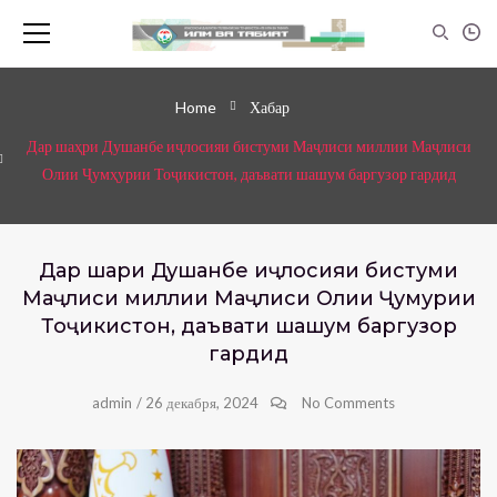
Home
Хабар
Дар шаҳри Душанбе иҷлосияи бистуми Маҷлиси миллии Маҷлиси
Олии Ҷумҳурии Тоҷикистон, даъвати шашум баргузор гардид
Дар шаҳри Душанбе иҷлосияи бистуми
Маҷлиси миллии Маҷлиси Олии Ҷумҳурии
Тоҷикистон, даъвати шашум баргузор
гардид
admin
/
26 декабря, 2024
No Comments