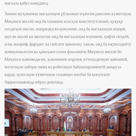
масъала қабул намуданд.
Зимни муҳокимаи масъалаҳои рӯзномаи иҷлосия раисони кумитаҳои
Маҷлиси миллӣ оид ба таъми­ни асос­ҳои конститутсионӣ, ҳуқуқу
озоди­ҳои инсон, шаҳр­ванд ва қонуният, оид ба масъалаҳои аграрӣ,
шуғли аҳолӣ ва экология, оид ба масъала­ҳои иҷтимоӣ, ҳифзи сиҳатӣ,
илм, мао­риф, фарҳанг ва сиёсати ҷавонону занон, оид ба иқтисодиёту
коммуникатсия ва ҳам­­­оҳанг­со­зии фаъолияти Маҷлиси миллӣ бо
Маҷлиси на­мо­­ян­да­­гон, ҳо­ки­ми­яти иҷроия, иттиҳодияҳои ҷамъия­тӣ,
воситаҳои ахбори омма ва робитаҳои байни­пар­ламентӣ маъруза
карда, хулосаҳои кумитаҳои соҳавиро нисбат ба қонунҳои
баррасишаванда иброз доштанд.