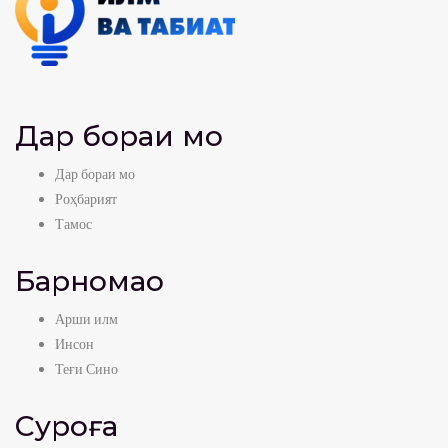
Дар бораи мо
Дар бораи мо
Роҳбарият
Тамос
Барномаҳо
Арши илм
Инсон
Теғи Сино
Суроға