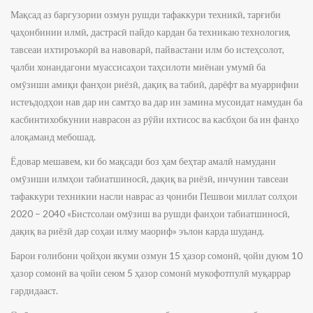
Мақсад аз баргузории озмун рушди тафаккури техникӣ, тарғиби
ҷаҳонбинии илмӣ, дастрасӣ пайдо кардан ба техникаю технология,
тавсеаи ихтироъкорӣ ва навоварӣ, пайвастани илм бо истеҳсолот,
ҷалби хонандагони муассисаҳои таҳсилоти миёнаи умумӣ ба
омӯзиши амиқи фанҳои риёзӣ, дақиқ ва табиӣ, дарёфт ва муаррифии
истеъдодҳои нав дар ин самтҳо ва дар ин замина мусоидат намудан ба
касбинтихобкунии наврасон аз рӯйи ихтисос ва касбҳои ба ин фанҳо
алоқаманд мебошад.
Ёдовар мешавем, ки бо мақсади боз ҳам беҳтар амалӣ намудани
омӯзиши илмҳои табиатшиносӣ, дақиқ ва риёзӣ, инчунин тавсеаи
тафаккури техникии насли наврас аз ҷониби Пешвои миллат солҳои
2020 – 2040 «Бистсолаи омӯзиш ва рушди фанҳои табиатшиносӣ,
дақиқ ва риёзӣ дар соҳаи илму маориф» эълон карда шуданд.
Барои ғолибони ҷойҳои якуми озмун 15 ҳазор сомонӣ, ҷойи дуюм 10
ҳазор сомонӣ ва ҷойи сеюм 5 ҳазор сомонӣ мукофотпулӣ муқаррар
гардидааст.