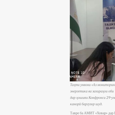
Таҳти унвони «Аз мониторин
энергетика ва захираҳои об
дар ҳошияи Конфронси 29-ум
канорӣ баргузор шуд.
Тавре ба АМИТ «Ховар» дар 