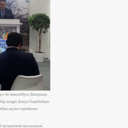
рҳо» бо ташаббуси Вазорати
 дар шаҳри Бокуи Озарбойҷон
ёбии иқлим чорабинии
нӣ муҳокимаи масъалаҳои