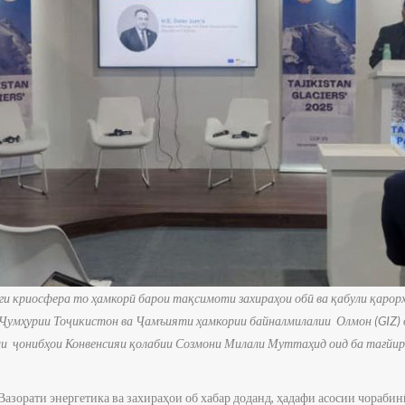
ги криосфера то ҳамкорӣ барои тақсимоти захираҳои обӣ ва қабули қаро
и Ҷумҳурии Тоҷикистон ва Ҷамъияти ҳамкории байналмилалии Олмон (GIZ)
и ҷонибҳои Конвенсияи қолабии Созмони Милали Муттаҳид оид ба тағйир
Вазорати энергетика ва захираҳои об хабар доданд, ҳадафи асосии чораби