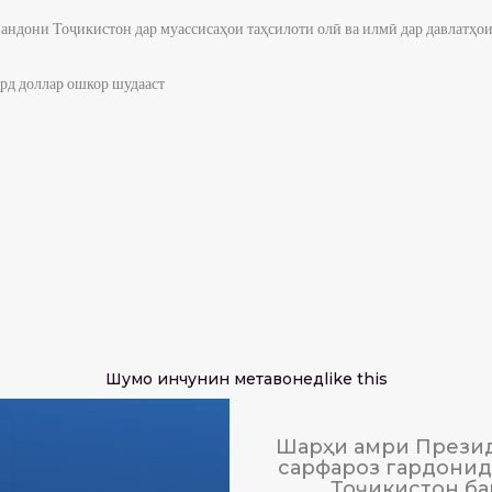
ндони Тоҷикистон дар муассисаҳои таҳсилоти олӣ ва илмӣ дар давлатҳои
рд доллар ошкор шудааст
Шумо инчунин метавонед
like this
Шарҳи амри Презид
сарфароз гардонида
Тоҷикистон ба