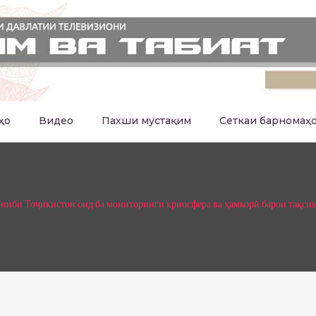
ҳо
Видео
Пахши мустақим
Сеткаи барномаҳ
ониби Тоҷикистон оид ба мониторинги криосфера ва ҳамкорӣ барои тақси