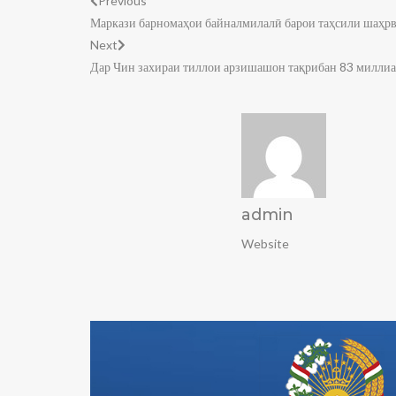
Previous
Маркази барномаҳои байналмилалӣ барои таҳсили шаҳрва
Next
Дар Чин захираи тиллои арзишашон тақрибан 83 миллиа
admin
Website