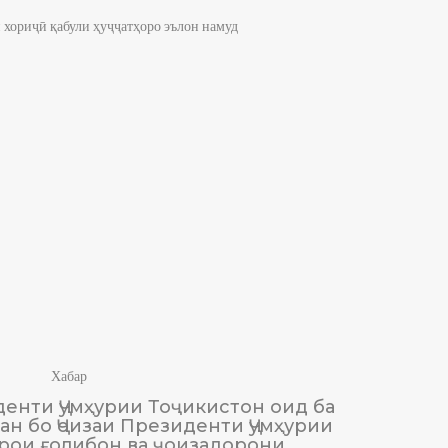
 хориҷӣ қабули ҳуҷҷатҳоро эълон намуд
Хабар
енти Ҷумҳурии Тоҷикистон оид ба
М
н бо Ҷоизаи Президенти Ҷумҳурии
Тоҷики
рои ғолибон ва ҷоизадорони