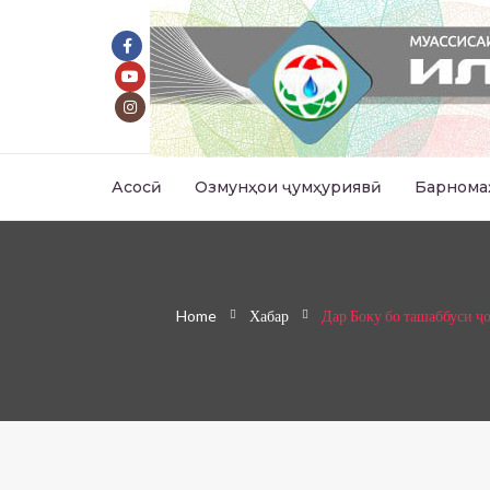
Асосӣ
Озмунҳои ҷумҳуриявӣ
Барнома
Home
Хабар
Дар Боку бо ташаббуси ҷ