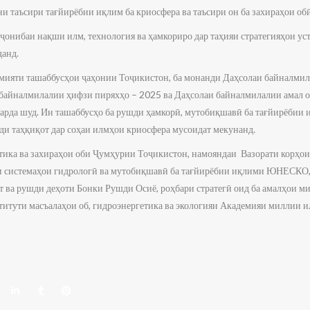
 таъсири тағйирёбии иқлим ба криосфера ва таъсири он ба захираҳои обӣ
онибаи нақши илм, технология ва ҳамкориро дар таҳияи стратегияҳои у
данд.
мияти ташаббусҳои ҷаҳонии Тоҷикистон, ба монанди Даҳсолаи байналмил
 байналмилалии ҳифзи пиряхҳо – 2025 ва Даҳсолаи байналмилалии амал 
карда шуд. Ин ташаббусҳо ба рушди ҳамкорӣ, мутобиқшавӣ ба тағйирёбии 
ди таҳқиқот дар соҳаи илмҳои криосфера мусоидат мекунанд.
тика ва захираҳои оби Ҷумҳурии Тоҷикистон, намояндаи Вазорати корҳо
и системаҳои гидрологӣ ва мутобиқшавӣ ба тағйирёбии иқлими ЮНЕСКО,
т ва рушди деҳоти Бонки Рушди Осиё, роҳбари стратегӣ оид ба амалҳои ми
итути масъалаҳои об, гидроэнергетика ва экологияи Академияи миллии 