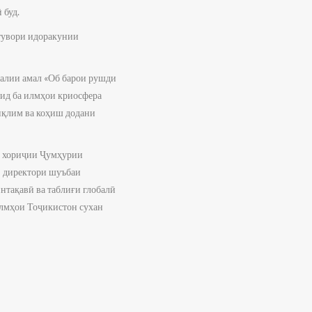
 буд.
стувори идоракунии
алии амал «Об барои рушди
оид ба илмҳои криосфера
иқлим ва коҳиш додани
и хориҷии Ҷумҳурии
 директори шуъбаи
нтақавӣ ва таблиғи глобалӣ
илмҳои Тоҷикистон сухан