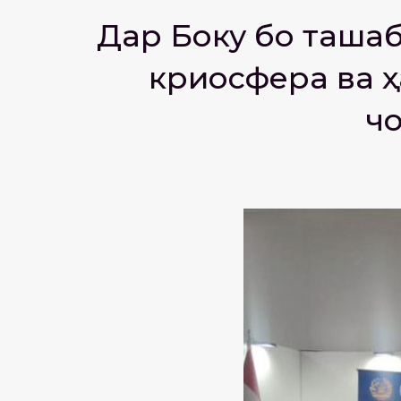
Дар Боку бо ташаб
криосфера ва 
ч