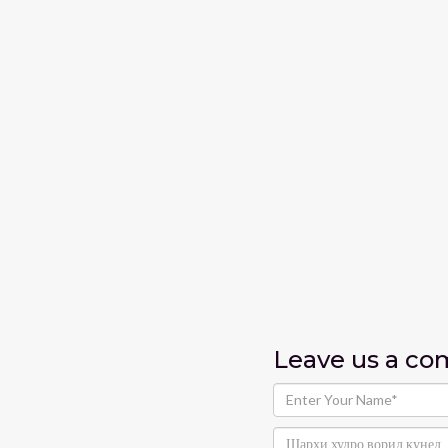
Leave us
a c