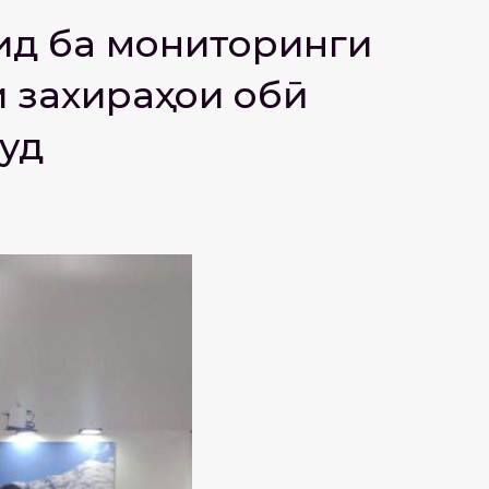
оид ба мониторинги
 захираҳои обӣ
уд