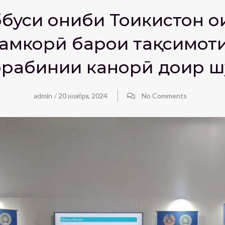
буси ҷониби Тоҷикистон 
ҳамкорӣ барои тақсимоти
орабинии канорӣ доир ш
admin
/
20 ноября, 2024
No Comments