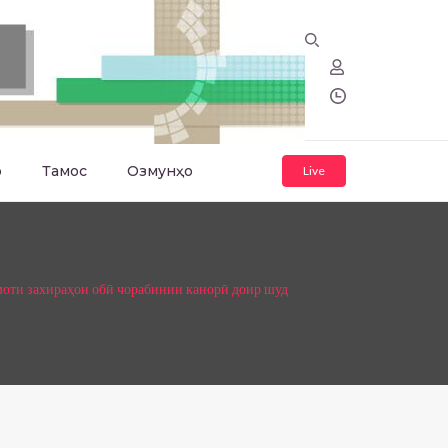
о
Тамос
Озмунҳо
Live
моти захираҳои обӣ чорабинии канорӣ доир шуд