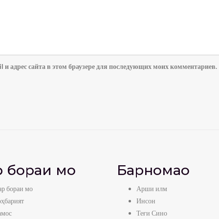
l и адрес сайта в этом браузере для последующих моих комментариев.
 бораи мо
Барномаҳо
р бораи мо
Арши илм
оҳбарият
Инсон
амос
Теғи Сино