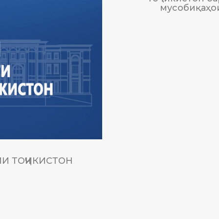
мусобиқаҳо
И ТОҶИКИСТОН