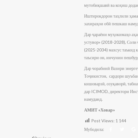
мутобиқшавӣ ва коҳиш додани
Иштирокдорон таҳлили ҳамаҷ
захираҳои обӣ пешкаш наму
Дар ҷараёни муҳокимаҳо аҳа
устувор» (2018-2028), Соли
(2025-2034) махсус таъкид 
таъсири он, инчунин пешбур
Дар чорабинӣ Вазири энерге
Тоҷикистон, сардори шуъба
кишоварзӣ, озуқаворӣ, табиа
дар ICIMOD, директори Инст
намуданд.
АМИТ «Ховар»
Post Views:
1 144
Мубодила: