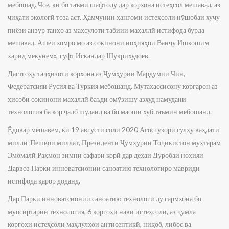
мебошад. Чое, ки бо таъми шафтолу дар корхона истеҳсол мешавад, аз
ҷиҳати экологӣ тоза аст. Ҳамчунин ҳангоми истеҳсоли нӯшобаи хучу
пиёзи анзур танҳо аз маҳсулоти табиии маҳаллӣ истифода бурда
мешавад. Ашёи хомро мо аз сокинони ноҳияҳои Ванҷу Ишкошим
харид мекунем»,-гуфт Искандар Шукрихудоев.
Дастгоҳу таҷҳизоти корхона аз Ҷумҳурии Мардумии Чин,
Федератсияи Русия ва Туркия мебошанд. Мутахассисону коргарон аз
ҳисоби сокинони маҳаллӣ баъди омӯзишу азхуд намудани
технология ба кор ҷалб шуданд ва бо маоши хуб таъмин мебошанд.
Ёдовар мешавем, ки 19 августи соли 2020 Асосгузори сулҳу ваҳдати
миллӣ-Пешвои миллат, Президенти Ҷумҳурии Тоҷикистон муҳтарам
Эмомалӣ Раҳмон зимни сафари корӣ дар деҳаи Дуробаи ноҳияи
Дарвоз Парки инноватсионии саноатию технологиро мавриди
истифода қарор доданд.
Дар Парки инноватсионии саноатию технологӣ ду гармхона бо
муосиртарин технология, 6 коргоҳи нави истеҳсолӣ, аз ҷумла
коргоҳи истеҳсоли маҳлулҳои антисептикӣ, ниқоб, либос ва