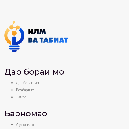
Дар бораи мо
Дар бораи мо
Роҳбарият
Тамос
Барномаҳо
Арши илм