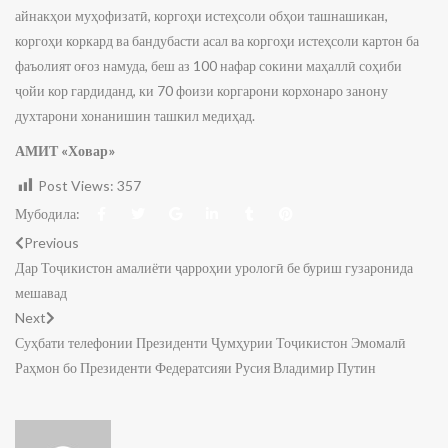
айнакҳои муҳофизатӣ, коргоҳи истеҳсоли обҳои ташнашикан,
коргоҳи коркард ва бандубасти асал ва коргоҳи истеҳсоли картон ба
фаъолият оғоз намуда, беш аз 100 нафар сокини маҳаллӣ соҳиби
ҷойи кор гардиданд, ки 70 фоизи коргарони корхонаро занону
духтарони хонанишин ташкил медиҳад.
АМИТ «Ховар»
Post Views:
357
Мубодила:
Previous
Дар Тоҷикистон амалиёти ҷарроҳии урологӣ бе буриш гузаронида
мешавад
Next
Суҳбати телефонии Президенти Ҷумҳурии Тоҷикистон Эмомалӣ
Раҳмон бо Президенти Федератсияи Русия Владимир Путин