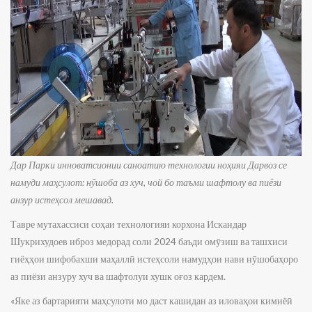
Дар Парки инноватсионии саноатию технологии ноҳияи Дарвоз се
намуди маҳсулот: нӯшоба аз хуч, чой бо таъми шафтолу ва пиёзи
анзур истеҳсол мешавад.
Тавре мутахассиси соҳаи технологияи корхона Искандар
Шукрихудоев иброз медорад соли 2024 баъди омӯзиш ва ташхиси
гиёҳҳои шифобахши маҳаллӣ истеҳсоли намудҳои нави нӯшобаҳоро
аз пиёзи анзуру хуч ва шафтолуи хушк оғоз кардем.
«Яке аз бартарияти маҳсулоти мо даст кашидан аз иловаҳои кимиёӣ