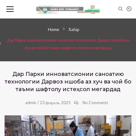
Home
Хабар
Дар Парки инноватсионии саноатию технологии Дарвоз нӯшоба аз
хуч ва чой бо таъми шафтолу истеҳсол мегардад
Дар Парки инноватсионии саноатию
технологии Дарвоз нӯшоба аз хуч ва чой бо
таъми шафтолу истеҳсол мегардад
admin
/
23 февраля, 2025
No Comments