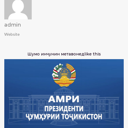
admin
Website
Шумо инчунин метавонед
like this