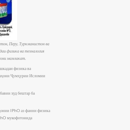
тон, Перу, Туркманистон ва
даи физика ва техналогия
илми мамлакат.
шкадаи физика ва
сфаҳони Ҷумҳурии Исломии
бавии худ бештар ба
аҳонии IPhO аз фанни физика
IPhO мукофотонида