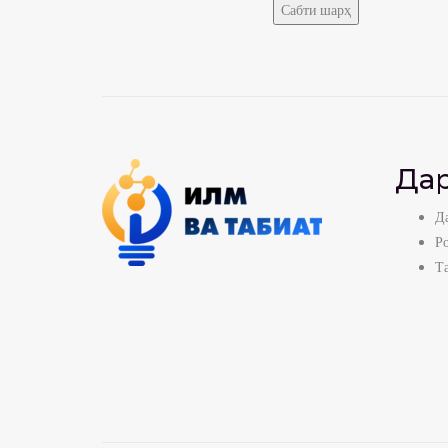
Дар
Да
Р
Т