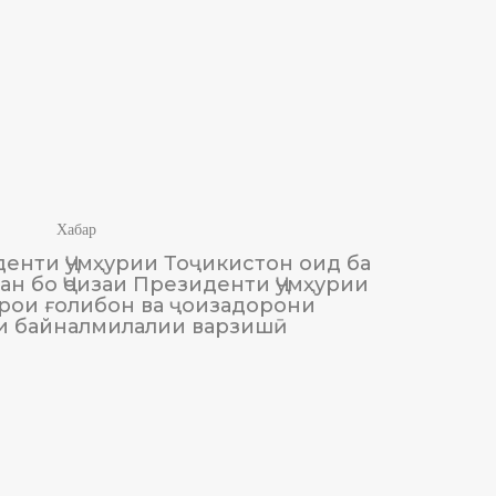
Хабар
енти Ҷумҳурии Тоҷикистон оид ба
М
н бо Ҷоизаи Президенти Ҷумҳурии
Тоҷики
рои ғолибон ва ҷоизадорони
и байналмилалии варзишӣ