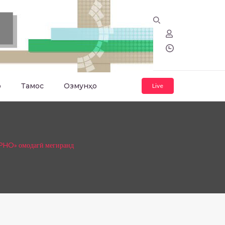
о
Тамос
Озмунҳо
Live
SPHO» омодагӣ мегиранд