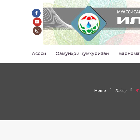
Асосӣ
Озмунҳои ҷумҳуриявӣ
Барнома
Home
Хабар
Ф