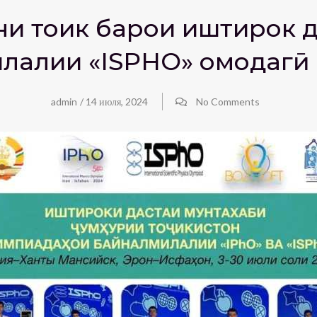
ни тоҷик барои иштирок
лалии «ISPHO» омодагӣ
admin
/
14 июля, 2024
No Comments