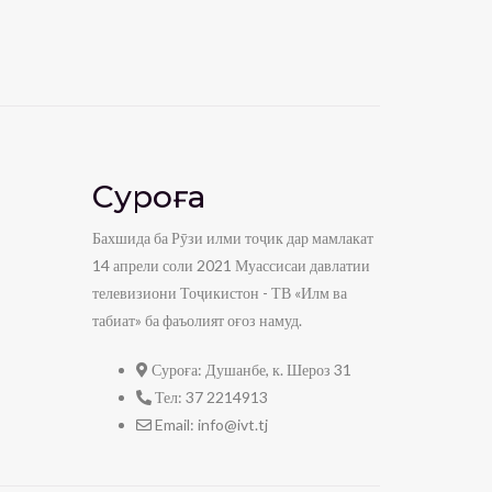
Суроға
Бахшида ба Рӯзи илми тоҷик дар мамлакат
14 апрели соли 2021 Муассисаи давлатии
телевизиони Тоҷикистон - ТВ «Илм ва
табиат» ба фаъолият оғоз намуд.
Суроға:
Душанбе, к. Шероз 31
Тел:
37 2214913
Email:
info@ivt.tj