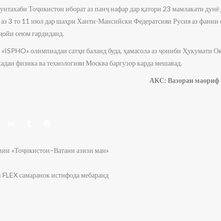
мунтахаби Тоҷикистон иборат аз панҷ нафар дар қатори 23 мамлакати дун
аз 3 то 11 июл дар шаҳри Ханти-Мансийски Федератсияи Русия аз фанни 
 ҷойи сеюм гардиданд.
«ISPHO» олимпиадаи сатҳи баланд буда, ҳамасола аз ҷониби Ҳукумати О
аи физика ва технологияи Москва баргузор карда мешавад.
» АКС: Вазораи маориф ва илми 
вии «Тоҷикистон–Ватани азизи ман»
и FLEX самаранок истифода мебаранд