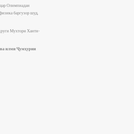
ё дар Олимпиадаи
физика баргузор шуд,
круги Мухтори Ханти-
Ҷумҳурии