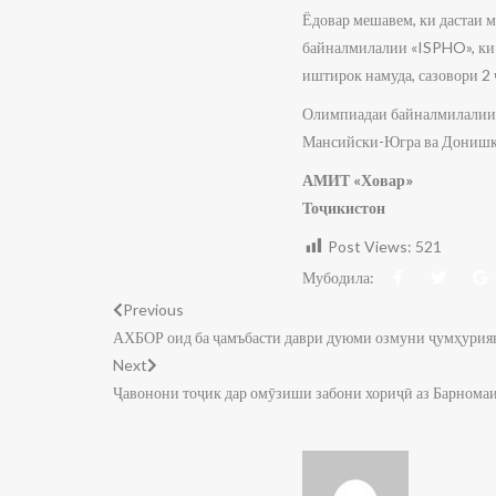
Ёдовар мешавем, ки дастаи 
байналмилалии «ISPHO», ки 
иштирок намуда, сазовори 2
Олимпиадаи байналмилалии 
Мансийски-Югра ва Донишкад
АМИТ «Ховар
Тоҷикистон
Post Views:
521
Мубодила:
Previous
АХБОР оид ба ҷамъбасти даври дуюми озмуни ҷумҳурия
Next
Ҷавонони тоҷик дар омӯзиши забони хориҷӣ аз Барнома