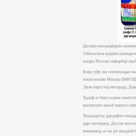
Дастаи панҷнафараи мунтаха
Узбекистон ҷиҳати иштирок 
шаҳри Москва сафарбар гард
Бояд гуфт, ки олимпиадаи м
технологияи Москва (МФТИ) 
Эрон баргузор мегардад. Дар
Ҳадаф аз баргузории машғули
қисматҳои амалӣ машғул ме
Хонандагон дар рафти омода
дарс мегиранд. Дастаи мунт
мешаванд, аз ин рӯ омодагӣ 