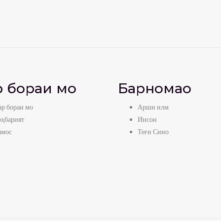
 бораи мо
Барномаҳо
р бораи мо
Арши илм
оҳбарият
Инсон
амос
Теғи Сино