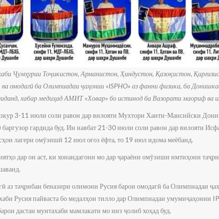
би Ҷумҳурии Тоҷикистон, Арманистон, Ҳиндустон, Қазоқистон, Қирғизис
ва омодагӣ ба Олимпиадаи ҷаҳонии «ISPHO» аз фанни физика, ба Донишка
иданд, хабар медиҳад АМИТ «Ховар» бо истинод ба Вазорати маориф ва 
азкур 3-11 июли соли равон дар вилояти Мухтори Ханти-Мансийски Дони
баргузор гардида буд. Ин навбат 21-30 июли соли равон дар вилояти И
сҳои лагери омӯзишӣ 12 июл оғоз ёфта, то 19 июл идома меёбанд.
ятҳо дар он аст, ки хонандагони мо дар ҷараёни омӯзиши имтиҳони таҷри
шаванд.
гӣ аз таҷрибаи беназири олимони Русия барои омодагӣ ба Олимпиадаи ҷ
ахаби Русия пайваста бо медалҳои тилло дар Олимпиадаи умумиҷаҳонии 
барои дастаи мунтахаби мамлакати мо низ ҷолиб хоҳад буд.