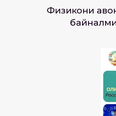
Физикони ҷаво
байналми