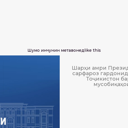
Шумо инчунин метавонед
like this
Шарҳи амри Презид
сарфароз гардонида
Тоҷикистон ба
мусобиқаҳо