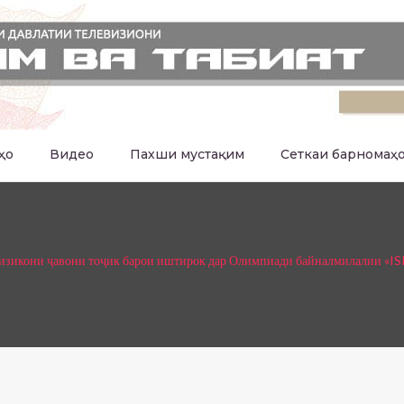
ҳо
Видео
Пахши мустақим
Сеткаи барномаҳ
изикони ҷавони тоҷик барои иштирок дар Олимпиади байналмилалии «I