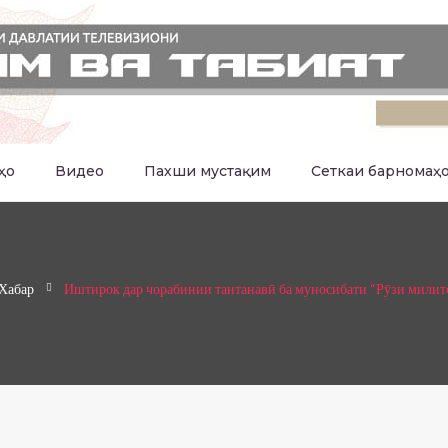
ҳо
Видео
Пахши мустақим
Сеткаи барномаҳ
Хабар
Иштирок дар чорабинии тантанавӣ ба муносибати “Рӯзи милит