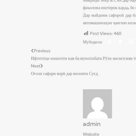
фаъолона иштирок карда, бо 
Дар майдони сафороӣ дар б
автомашинаҳои ҷангию хизма
Post Views:
460
Мубодила:
Previous
Ифтитоҳи иншооти нав ба муносибати Рӯзи милитсияи т
Next
Оғози сафари корӣ дар вилояти Суғд
admin
Website