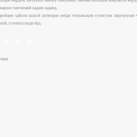
марши тантанавӣ қадам заданд.
аробари ҳайати шахсӣ шумораи зиёди техникаҳои гуногуни зиреҳпуши 
тӣ, гузошта шуда буд.
оҷик