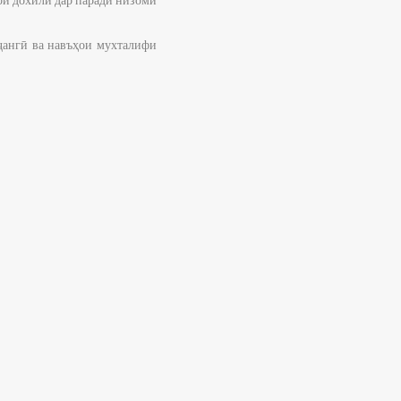
ҷангӣ ва навъҳои мухталифи