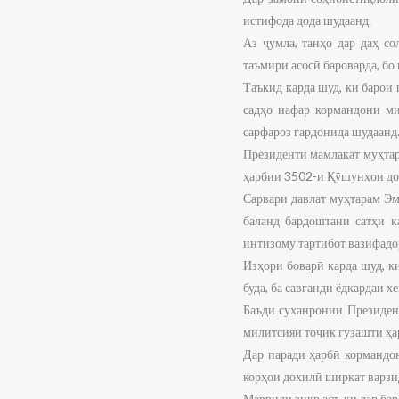
истифода дода шудаанд.
Аз ҷумла, танҳо дар даҳ с
таъмири асосӣ бароварда, бо
Таъкид карда шуд, ки барои
садҳо нафар кормандони ми
сарфароз гардонида шудаанд
Президенти мамлакат муҳтар
ҳарбии 3502-и Қӯшунҳои дох
Сарвари давлат муҳтарам Эм
баланд бардоштани сатҳи к
интизому тартибот вазифадо
Изҳори боварӣ карда шуд, к
буда, ба савганди ёдкардаи 
Баъди суханронии Президен
милитсияи тоҷик гузашти ҳар
Дар паради ҳарбӣ кормандон
корҳои дохилӣ ширкат варзи
Мавриди зикр аст, ки дар б