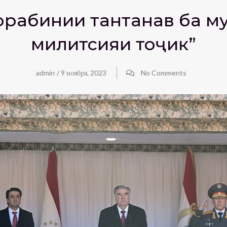
рабинии тантанавӣ ба м
милитсияи тоҷик”
admin
/
9 ноября, 2023
No Comments