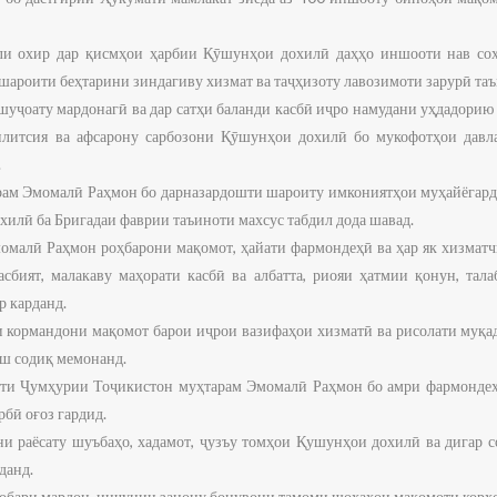
оли охир дар қисмҳои ҳарбии Қӯшунҳои дохилӣ даҳҳо иншооти нав сох
 шароити беҳтарини зиндагиву хизмат ва таҷҳизоту лавозимоти зарурӣ та
 шуҷоату мардонагӣ ва дар сатҳи баланди касбӣ иҷро намудани уҳдадорию
литсия ва афсарону сарбозони Қӯшунҳои дохилӣ бо мукофотҳои давла
.
ам Эмомалӣ Раҳмон бо дарназардошти шароиту имкониятҳои муҳайёгарди
илӣ ба Бригадаи фаврии таъиноти махсус табдил дода шавад.
омалӣ Раҳмон роҳбарони мақомот, ҳайати фармондеҳӣ ва ҳар як хизмат
асбият, малакаву маҳорати касбӣ ва албатта, риояи ҳатмии қонун, тал
р карданд.
и кормандони мақомот барои иҷрои вазифаҳои хизматӣ ва рисолати муқа
хеш содиқ мемонанд.
ти Ҷумҳурии Тоҷикистон муҳтарам Эмомалӣ Раҳмон бо амри фармондеҳ
бӣ оғоз гардид.
и раёсату шуъбаҳо, хадамот, ҷузъу томҳои Қушунҳои дохилӣ ва дигар 
данд.
аробари мардон, инчунин занону бонувони тамоми шохаҳои мақомоти корҳ