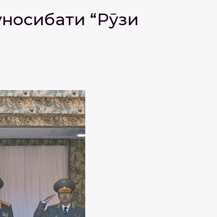
уносибати “Рӯзи