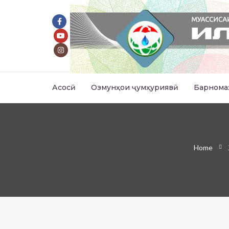
Асосӣ
Озмунҳои ҷумҳуриявӣ
Барнома
Home