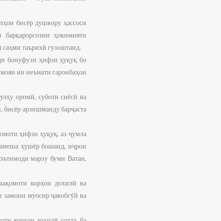
лҳои бисёр душвору ҳассоси
и барқарорсозии ҳокимияти
ӣ саҳми таърихӣ гузоштанд.
ди бонуфузи ҳифзи ҳуқуқ бо
имояи ин неъмати гаронбаҳои
улҳу оромӣ, суботи сиёсӣ ва
, бисёр арзишманду барҷаста
омоти ҳифзи ҳуқуқ, аз ҷумла
 ҳамеша ҳушёр бошанд, иҷрои
оэътимоди марзу буми Ватан,
мақомоти корҳои дохилӣ ва
и замони муосир ҷавобгӯй ва
ти корҳои дохилӣ сохта, ба