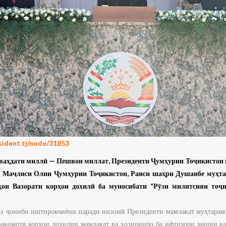
sident.tj/node/31853
у ваҳдати миллӣ — Пешвои миллат, Президенти Ҷумҳурии Тоҷикисто
 Маҷлиси Олии Ҷумҳурии Тоҷикистон, Раиси шаҳри Душанбе муҳт
ҳои Вазорати корҳои дохилӣ ба муносибати “Рӯзи милитсияи тоҷ
аз ҷониби иштирокчиёни паради низомӣ Президенти мамлакат муҳтара
мақомоти корҳои дохилии мамлакат ва ҳозиринро ба ифтихори ҷашни 