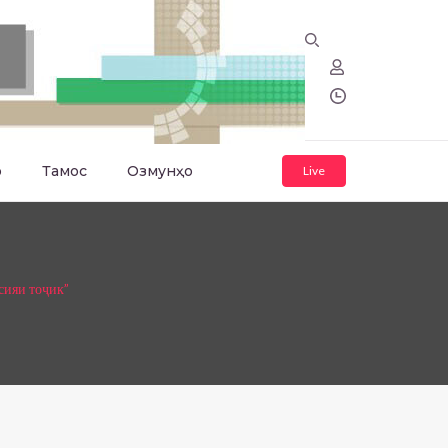
о
Тамос
Озмунҳо
Live
сияи тоҷик”