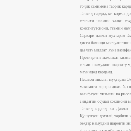
тоҷик самимона табрик кард
Таъкид гардид, ки корманд
таърихи навини халқи тоҷ
конститутсионӣ, таъмин нам
Сарвари давлат муҳтарам Э
ҳисси баланди масъулиятшин
давлату миллат, яъне вазифа
Президенти мамлакат хизмат
таъмин намудани шароиту му
маънидод карданд.
Пешвои миллат муҳтарам Эмо
мақомоти корҳои дохилӣ, со
вазифаҳои хизматӣ ва рисол
зиндагии осудаи сокинони м
Таъкид гардид, ки Давлат
Қӯшунҳои дохилӣ, тарбияи к
беҳтар намудани шароити зи
Дар замони соҳибистиқлолӣ