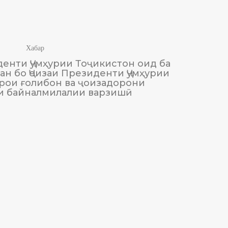
Хабар
енти Ҷумҳурии Тоҷикистон оид ба
М
н бо Ҷоизаи Президенти Ҷумҳурии
Тоҷики
рои ғолибон ва ҷоизадорони
и байналмилалии варзишӣ