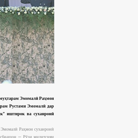
н муҳтарам Эмомалӣ Раҳмон
арам Рустами Эмомалӣ дар
ик” иштирок ва суханронӣ
м Эмомалӣ Раҳмон суханронӣ
касбиашон — Рӯзи милитсияи