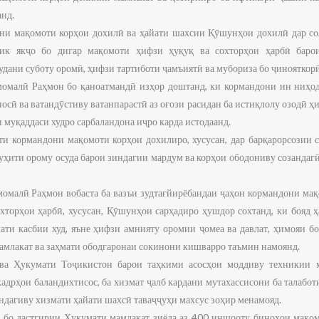
анд.
они мақомоти корҳои дохилӣ ва ҳайати шахсии Қӯшунҳои дохилӣ дар со
ик якҷо бо дигар мақомоти ҳифзи ҳуқуқ ва сохторҳои ҳарбӣ баро
удани суботу оромӣ, ҳифзи тартиботи ҷамъиятӣ ва мубориза бо ҷинояткор
момалӣ Раҳмон бо қаноатмандӣ изҳор доштанд, ки кормандони ин ниҳо
осӣ ва ватандӯстиву ватанпарастӣ аз оғози расидан ба истиқлолу озодӣ ҳ
и муқаддаси худро сарбаландона иҷро карда истодаанд.
и кормандони мақомоти корҳои дохилиро, хусусан, дар барқарорсозии с
ҳити орому осуда барои зиндагии мардум ва корҳои ободониву созандагӣ
малӣ Раҳмон вобаста ба вазъи зудтағйирёбандаи ҷаҳон кормандони мақ
хторҳои ҳарбӣ, хусусан, Қӯшунҳои сарҳадиро ҳушдор сохтанд, ки бояд
ати касбии худ, яъне ҳифзи амнияту оромии ҷомеа ва давлат, ҳимояи б
амлакат ва заҳмати ободгаронаи сокинони кишварро таъмин намоянд.
 ва Ҳукумати Тоҷикистон барои таҳкими асосҳои моддиву техникии 
адрҳои баландихтисос, ба хизмат ҷалб кардани мутахассисони ба талабот
ндагиву хизмати ҳайати шахсӣ таваҷҷуҳи махсус зоҳир менамояд.
 бо дастгирии Ҳукумати мамлакат зиёда аз 400 иншооту биноҳои мақомо