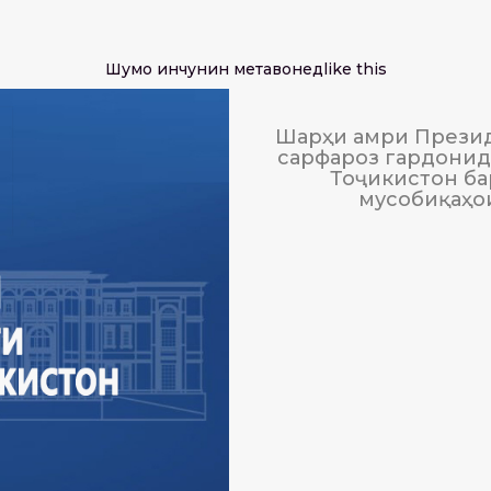
Шумо инчунин метавонед
like this
Шарҳи амри Презид
сарфароз гардонида
Тоҷикистон ба
мусобиқаҳо