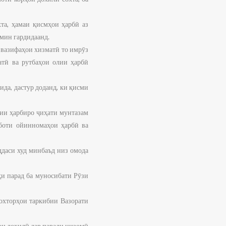
та, ҳамаи қисмҳои ҳарбӣ аз
ъмин гардидаанд.
 вазифаҳои хизматӣ то имрӯз
тӣ ва рутбаҳои олии ҳарбӣ
да, дастур доданд, ки қисми
чии ҳарбиро ҷиҳати мунтазам
аботи ойинномаҳои ҳарбӣ ва
ддаси худ минбаъд низ омода
и парад ба муносибати Рӯзи
сохторҳои таркибии Вазорати
ои дохилӣ дар паради низомӣ