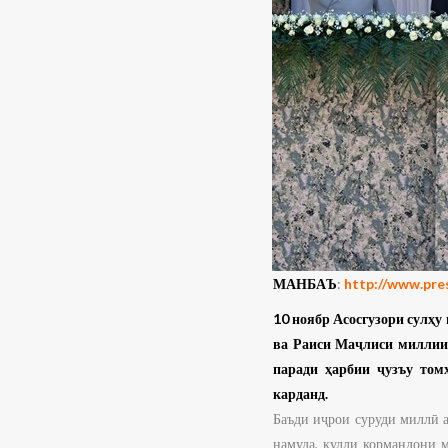
МАНБАЪ
:
http://www.pre
10 ноябр Асосгузори сулҳ
ва Раиси Маҷлиси миллии
паради ҳарбии ҷузъу том
карданд.
Баъди иҷрои суруди миллӣ 
намуда, кулли кормандони 