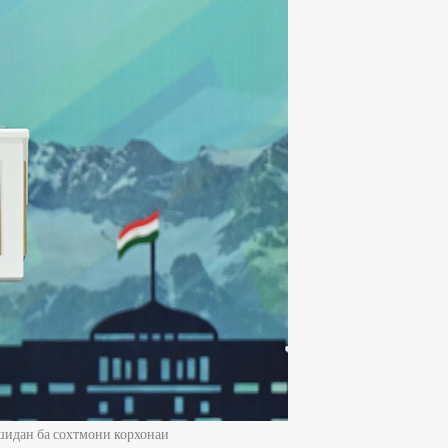
шидан ба сохтмони корхонаи