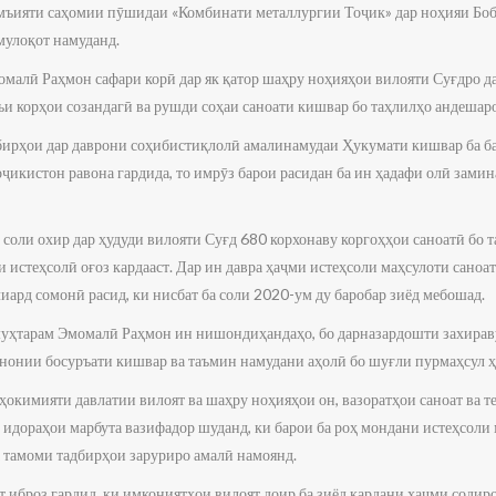
мъияти саҳомии пӯшидаи «Комбинати металлургии Тоҷик» дар ноҳияи Бо
мулоқот намуданд.
омалӣ Раҳмон сафари корӣ дар як қатор шаҳру ноҳияҳои вилояти Суғдро д
зъи корҳои созандагӣ ва рушди соҳаи саноати кишвар бо таҳлилҳо андешар
дбирҳои дар даврони соҳибистиқлолӣ амалинамудаи Ҳукумати кишвар ба б
ҷикистон равона гардида, то имрӯз барои расидан ба ин ҳадафи олӣ зами
ҷ соли охир дар ҳудуди вилояти Суғд 680 корхонаву коргоҳҳои саноатӣ бо 
ти истеҳсолӣ оғоз кардааст. Дар ин давра ҳаҷми истеҳсоли маҳсулоти сано
лиард сомонӣ расид, ки нисбат ба соли 2020-ум ду баробар зиёд мебошад.
уҳтарам Эмомалӣ Раҳмон ин нишондиҳандаҳо, бо дарназардошти захираву
унонии босуръати кишвар ва таъмин намудани аҳолӣ бо шуғли пурмаҳсул 
окимияти давлатии вилоят ва шаҳру ноҳияҳои он, вазоратҳои саноат ва т
 идораҳои марбута вазифадор шуданд, ки барои ба роҳ мондани истеҳсоли
 тамоми тадбирҳои заруриро амалӣ намоянд.
 иброз гардид, ки имкониятҳои вилоят доир ба зиёд кардани ҳаҷми содиро