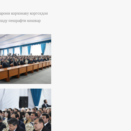
барони корхонаву коргоҳҳои
рушду пешрафти кишвар