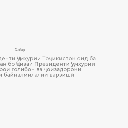
Хабар
енти Ҷумҳурии Тоҷикистон оид ба
М
н бо Ҷоизаи Президенти Ҷумҳурии
Тоҷики
рои ғолибон ва ҷоизадорони
и байналмилалии варзишӣ