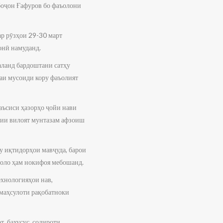
боҷон Ғафуров бо фаъолони
ар рӯзҳои 29-30 март
онӣ намуданд.
аланд бардоштани сатҳу
наи мусоиди кору фаъолият
таъсиси ҳазорҳо ҷойи нави
атии вилоят мунтазам афзоиш
 иқтидорҳои мавҷуда, барои
ҳоло ҳам нокифоя мебошанд.
ехнологияҳои нав,
 маҳсулоти рақобатноки
т, бахусус, содироти