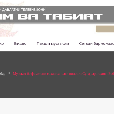
ҳо
Видео
Пахши мустақим
Сеткаи барномаҳ
бар
Мулоқот бо фаъолони соҳаи саноати вилояти Суғд дар ноҳияи Бо