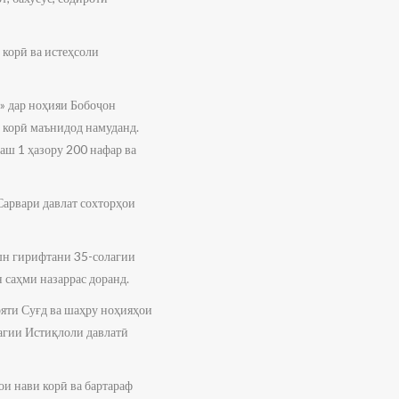
 корӣ ва истеҳсоли
» дар ноҳияи Бобоҷон
и корӣ маънидод намуданд.
наш 1 ҳазору 200 нафар ва
Сарвари давлат сохторҳои
ашн гирифтани 35-солагии
 саҳми назаррас доранд.
яти Суғд ва шаҳру ноҳияҳои
агии Истиқлоли давлатӣ
ои нави корӣ ва бартараф