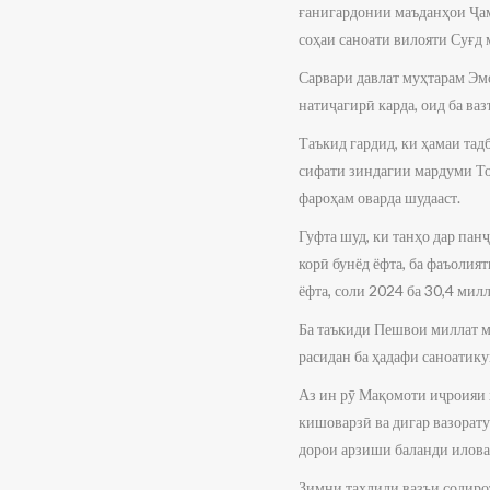
ғанигардонии маъданҳои Ҷа
соҳаи саноати вилояти Суғд 
Сарвари давлат муҳтарам Эм
натиҷагирӣ карда, оид ба ва
Таъкид гардид, ки ҳамаи та
сифати зиндагии мардуми То
фароҳам оварда шудааст.
Гуфта шуд, ки танҳо дар пан
корӣ бунёд ёфта, ба фаъолия
ёфта, соли 2024 ба 30,4 мил
Ба таъкиди Пешвои миллат м
расидан ба ҳадафи саноатик
Аз ин рӯ Мақомоти иҷроияи ҳ
кишоварзӣ ва дигар вазорату
дорои арзиши баланди илова
Зимни таҳлили вазъи содирот