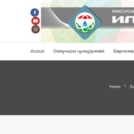
Асосӣ
Озмунҳои ҷумҳуриявӣ
Барнома
Home
Ха