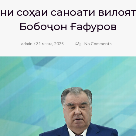
ни соҳаи саноати вилоя
Бобоҷон Ғафуров
admin
/
31 марта, 2025
No Comments