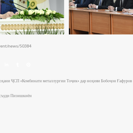
event/news/50384
 оҳани ҶСП «Комбинати металлургии Тоҷик» дар ноҳияи Бобоҷон Ғафуров
асъуди Пизишкиён