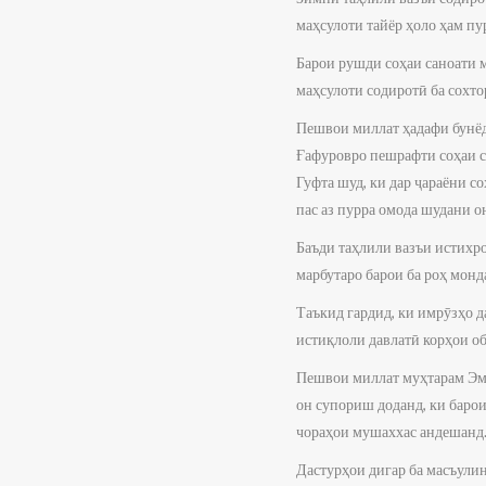
маҳсулоти тайёр ҳоло ҳам пу
Барои рушди соҳаи саноати м
маҳсулоти содиротӣ ба сохт
Пешвои миллат ҳадафи бунёд
Ғафуровро пешрафти соҳаи са
Гуфта шуд, ки дар ҷараёни с
пас аз пурра омода шудани о
Баъди таҳлили вазъи истихро
марбутаро барои ба роҳ монд
Таъкид гардид, ки имрӯзҳо д
истиқлоли давлатӣ корҳои об
Пешвои миллат муҳтарам Эмо
он супориш доданд, ки баро
чораҳои мушаххас андешанд
Дастурҳои дигар ба масъулин