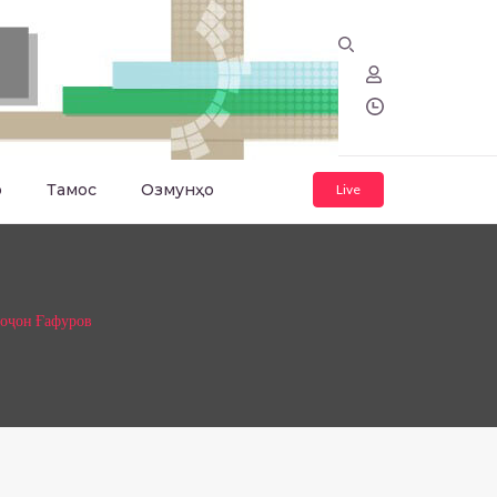
о
Тамос
Озмунҳо
Live
боҷон Ғафуров