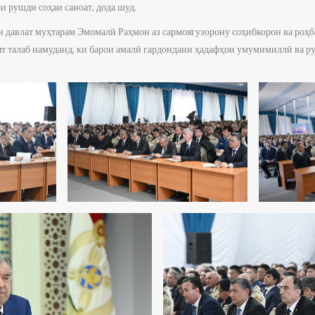
 рушди соҳаи саноат, дода шуд.
и давлат муҳтарам Эмомалӣ Раҳмон аз сармоягузорону соҳибкорон ва роҳ
т талаб намуданд, ки барои амалӣ гардондани ҳадафҳои умумимиллӣ ва 