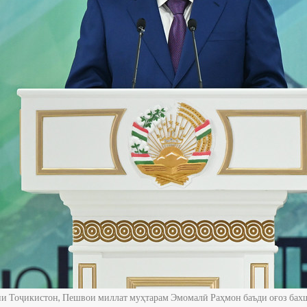
и Тоҷикистон, Пешвои миллат муҳтарам Эмомалӣ Раҳмон баъди оғоз бах