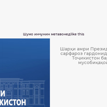
Шумо инчунин метавонед
like this
Шарҳи амри Презид
сарфароз гардонида
Тоҷикистон ба
мусобиқаҳо