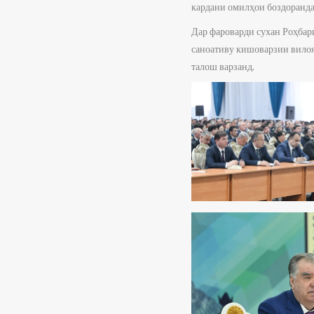
кардани омилҳои боздорандаи
Дар фароварди сухан Роҳбар
саноативу кишоварзии вилоя
талош варзанд.