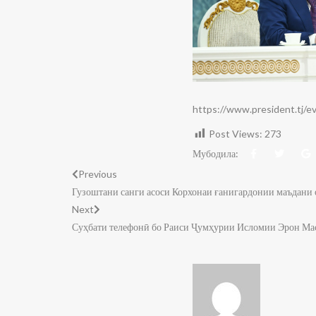
https://www.president.tj/
Post Views:
273
Мубодила:
Previous
Гузоштани санги асоси Корхонаи ғанигардонии маъдани
Next
Суҳбати телефонӣ бо Раиси Ҷумҳурии Исломии Эрон М