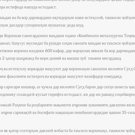
рра истифода нашуда истодааст.
аъдан ва ба кор даровардани иқтидорҳои нави истеҳсолӣ, ташкили ҷойҳои
орҳои дахлдор супоришҳои мушаххас дода шуд.
и Корхонаи ғанигардонии маъдани оҳани «Комбинати металлургии Тоҷик
ноат, бахусус мусоидат ба рушди соҳаи саноати маъдан ва таъсиси ҷойҳо
охтмони корхона наздики 600 нафар, дар марҳилаи аввали ба кор даромада
н 2 ҳазор шаҳрванд бо кори доимӣ ва маоши хуб таъмин мегарданд.
ҷ ва истеҳсолу коркарди маҳсулот дар корхонаҳои саноатии вилояти Суғд 
ани фаъолияти истихроҷ ва коркарди маҳсулот вазифадор намуданд.
ар саросари кишвар, аз ҷумла дар вилояти Суғд барои дар сатҳи шоиста ҷ
одониву созандагӣ вусъат гирифта истодааст, ки дар ин раванд соҳибкорон
малӣ Раҳмон ба роҳбарияти мақомоти иҷроияи ҳокимияти давлатии вило
и иҷрои саривақтӣ ва босифати нақшаҳои пешбинигардидаи ҷашни 35-сол
.
и як қатор сохторҳои давлатӣ вобаста ба таъсиси корхонаҳо, ташкили ҷойҳ