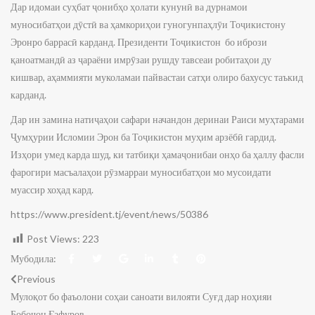
Дар идомаи суҳбат ҷонибҳо ҳолати кунунӣ ва дурнамои
муносибатҳои дӯстӣ ва ҳамкориҳои гуногунпаҳлӯи Тоҷикистону
Эронро баррасӣ карданд. Президенти Тоҷикистон бо ибрози
қаноатмандӣ аз ҷараёни имрӯзаи рушду тавсеаи робитаҳои ду
кишвар, аҳаммияти муколамаи пайвастаи сатҳи олиро бахусус таъкид
карданд.
Дар ин замина натиҷаҳои сафари начандон деринаи Раиси муҳтарами
Ҷумҳурии Исломии Эрон ба Тоҷикистон муҳим арзёбӣ гардид.
Изҳори умед карда шуд, ки татбиқи ҳамаҷонибаи онҳо ба ҳаллу фасли
фарогири масъалаҳои рӯзмарраи муносибатҳои мо мусоидати
муассир хоҳад кард.
https://www.president.tj/event/news/50386
Post Views:
223
Мубодила:
Previous
Мулоқот бо фаъолони соҳаи саноати вилояти Суғд дар ноҳияи
Бобоҷон Ғафуров