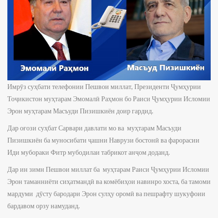
Имрӯз суҳбати телефонии Пешвои миллат, Президенти Ҷумҳурии
Тоҷикистон муҳтарам Эмомалӣ Раҳмон бо Раиси Ҷумҳурии Исломии
Эрон муҳтарам Масъуди Пизишкиён доир гардид.
Дар оғози суҳбат Сарвари давлати мо ва муҳтарам Масъуди
Пизишкиён ба муносибати ҷашни Наврузи бостонӣ ва фарорасии
Иди мубораки Фитр мубодилаи табрикот анҷом доданд.
Дар ин зимн Пешвои миллат ба муҳтарам Раиси Ҷумҳурии Исломии
Эрон таманниёти сиҳатмандӣ ва комёбиҳои навинро хоста, ба тамоми
мардуми дӯсту бародари Эрон сулҳу оромӣ ва пешрафту шукуфоии
бардавом орзу намуданд.