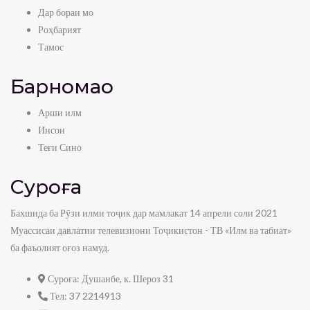
Дар бораи мо
Роҳбарият
Тамос
Барномаҳо
Арши илм
Инсон
Теғи Сино
Суроға
Бахшида ба Рӯзи илми тоҷик дар мамлакат 14 апрели соли 2021
Муассисаи давлатии телевизиони Тоҷикистон - ТВ «Илм ва табиат»
ба фаъолият оғоз намуд.
Суроға:
Душанбе, к. Шероз 31
Тел:
37 2214913