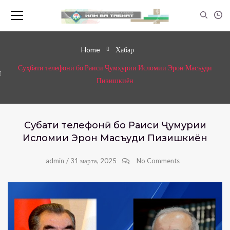
Home
Хабар
Суҳбати телефонӣ бо Раиси Ҷумҳурии Исломии Эрон Масъуди
Пизишкиён
Суҳбати телефонӣ бо Раиси Ҷумҳурии
Исломии Эрон Масъуди Пизишкиён
admin
/
31 марта, 2025
No Comments