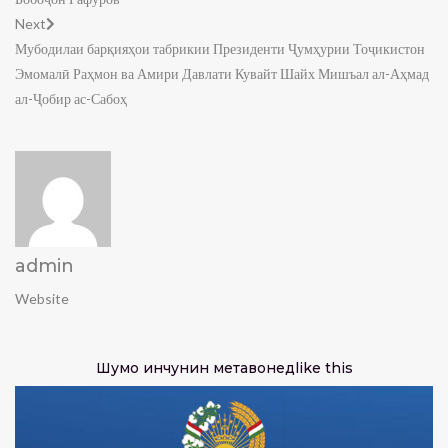
Next
Мубодилаи барқияҳои табрикии Президенти Ҷумҳурии Тоҷикистон
Эмомалӣ Раҳмон ва Амири Давлати Кувайт Шайх Мишъал ал-Аҳмад
ал-Ҷобир ас-Сабоҳ
admin
Website
Шумо инчунин метавонед
like this