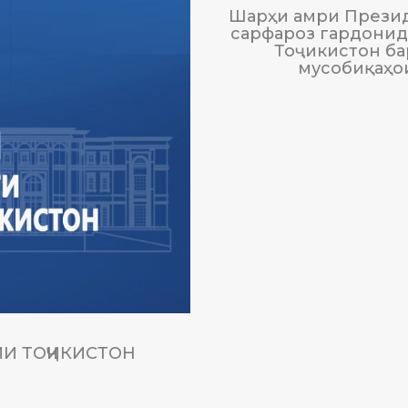
Шарҳи амри Презид
сарфароз гардонида
Тоҷикистон ба
мусобиқаҳо
И ТОҶИКИСТОН