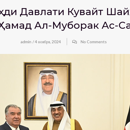
аҳди Давлати Кувайт Шай
Ҳамад Ал-Муборак Ас-С
admin
/
4 ноября, 2024
No Comments