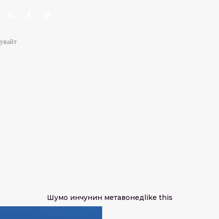
Кувайт
Шумо инчунин метавонед
like this