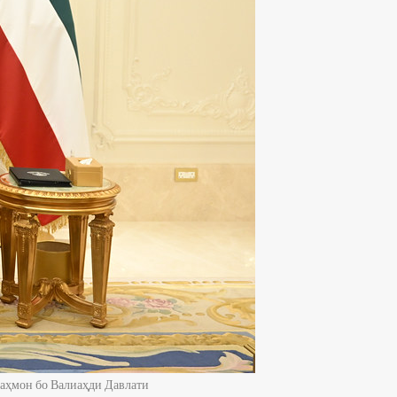
аҳмон бо Валиаҳди Давлати