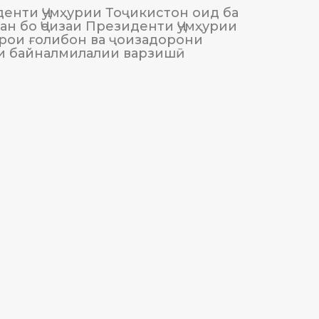
енти Ҷумҳурии Тоҷикистон оид ба
М
н бо Ҷоизаи Президенти Ҷумҳурии
Тоҷики
рои ғолибон ва ҷоизадорони
и байналмилалии варзишӣ