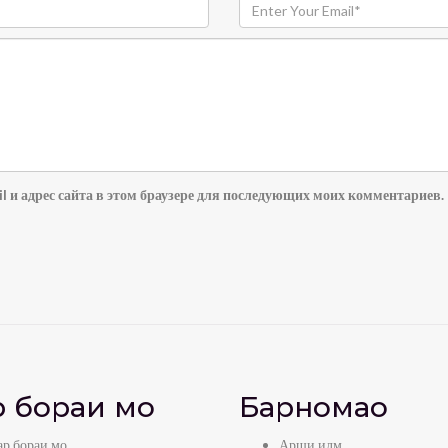
l и адрес сайта в этом браузере для последующих моих комментариев.
 бораи мо
Барномаҳо
р бораи мо
Арши илм