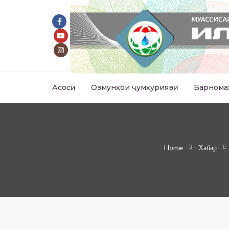
Асосӣ
Озмунҳои ҷумҳуриявӣ
Барнома
Home
Хабар