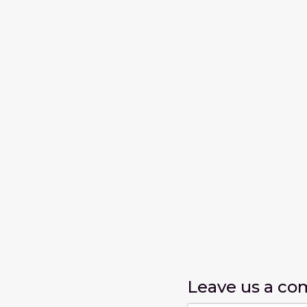
Leave us
a c