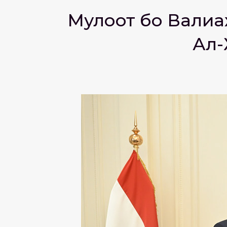
Мулоқот бо Вали
Ал-