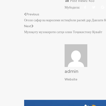
Post Views:
433
Мубодила:
Previous
Оғози сафар ва маросими истиқболи расмӣ дар Давлати 
Next
Мулоқоту музокироти сатҳи олии Тоҷикистону Кувайт
admin
Website