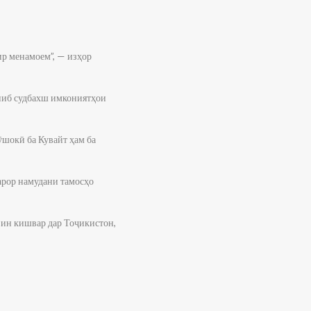
ир менамоем”, — изҳор
ониб судбахш имкониятҳои
ӯшокӣ ба Кувайт ҳам ба
арор намудани тамосҳо
 ин кишвар дар Тоҷикистон,