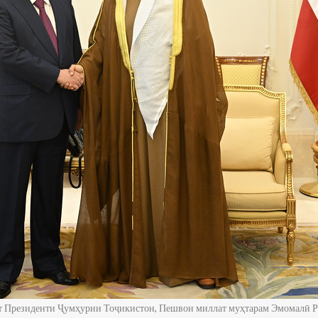
йт Президенти Ҷумҳурии Тоҷикистон, Пешвои миллат муҳтарам Эмомалӣ Р