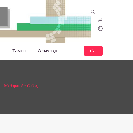
о
Тамос
Озмунҳо
Live
Ал-Муборак Ас-Сабоҳ