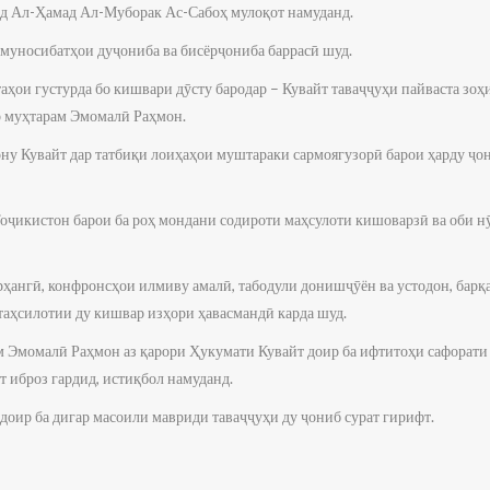
д Ал-Ҳамад Ал-Муборак Ас-Сабоҳ мулоқот намуданд.
муносибатҳои дуҷониба ва бисёрҷониба баррасӣ шуд.
ҳои густурда бо кишвари дӯсту бародар – Кувайт таваҷҷуҳи пайваста зоҳ
р муҳтарам Эмомалӣ Раҳмон.
ону Кувайт дар татбиқи лоиҳаҳои муштараки сармоягузорӣ барои ҳарду ҷ
Тоҷикистон барои ба роҳ мондани содироти маҳсулоти кишоварзӣ ва оби н
ҳангӣ, конфронсҳои илмиву амалӣ, табодули донишҷӯён ва устодон, барқ
таҳсилотии ду кишвар изҳори ҳавасмандӣ карда шуд.
м Эмомалӣ Раҳмон аз қарори Ҳукумати Кувайт доир ба ифтитоҳи сафорати
т иброз гардид, истиқбол намуданд.
доир ба дигар масоили мавриди таваҷҷуҳи ду ҷониб сурат гирифт.