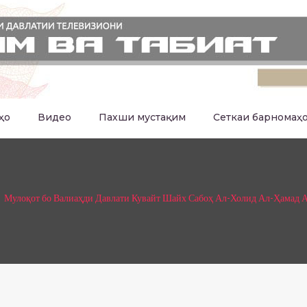
ҳо
Видео
Пахши мустақим
Сеткаи барномаҳ
Мулоқот бо Валиаҳди Давлати Кувайт Шайх Сабоҳ Ал-Холид Ал-Ҳамад 