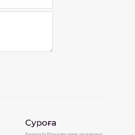
Суроға
Бахшида ба Рӯзи илми тоҷик дар мамлакат