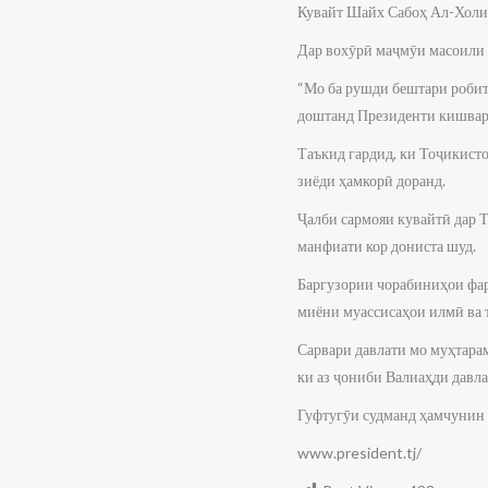
Кувайт Шайх Сабоҳ Ал-Холи
Дар вохӯрӣ маҷмӯи масоили 
“Мо ба рушди бештари робита
доштанд Президенти кишва
Таъкид гардид, ки Тоҷикист
зиёди ҳамкорӣ доранд.
Ҷалби сармояи кувайтӣ дар 
манфиати кор дониста шуд.
Баргузории чорабиниҳои фар
миёни муассисаҳои илмӣ ва 
Сарвари давлати мо муҳтара
ки аз ҷониби Валиаҳди давла
Гуфтугӯи судманд ҳамчунин 
www.president.tj/