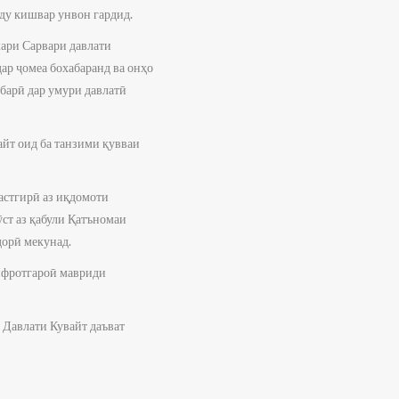
ду кишвар унвон гардид.
мари Сарвари давлати
р ҷомеа бохабаранд ва онҳо
барӣ дар умури давлатӣ
йт оид ба танзими қувваи
астгирӣ аз иқдомоти
ӯст аз қабули Қатъномаи
дорӣ мекунад.
 ифротгароӣ мавриди
Давлати Кувайт даъват