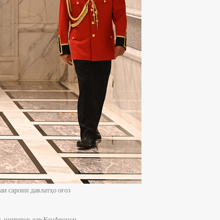
аи сарони давлатҳо оғоз
ӣ, иштирок дар Конфронси