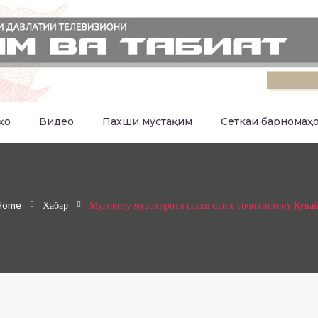
ҳо
Видео
Пахши мустақим
Сеткаи барномаҳ
Home
Хабар
Мулоқоту музокироти сатҳи олии Тоҷикистону Кува