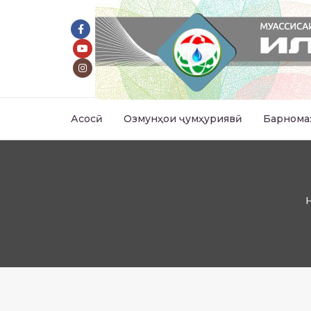
Асосӣ
Озмунҳои ҷумҳуриявӣ
Барнома