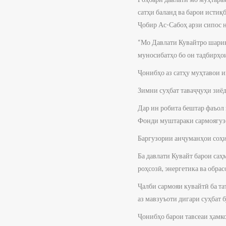
сатҳи баланд ва барои ист
Ҷобир Ас-Сабоҳ арзи сипос 
“Мо Давлати Кувайтро шарик
муносибатҳо бо он тадбирҳо
Ҷонибҳо аз сатҳу муҳтавои 
Зимни суҳбат таваҷҷуҳи зиёд
Дар ин робита бештар фаъол
Фонди муштараки сармоягуз
Баргузории анҷуманҳои соҳи
Ба давлати Кувайт барои са
роҳсозӣ, энергетика ва обра
Ҷалби сармояи кувайтӣ ба та
аз мавзуъоти дигари суҳбат б
Ҷонибҳо барои тавсеаи ҳамк