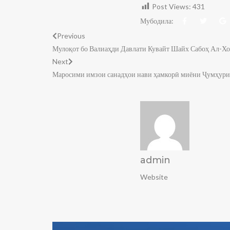
Post Views:
431
Мубодила:
Previous
Мулоқот бо Валиаҳди Давлати Кувайт Шайх Сабоҳ Ал-Х
Next
Маросими имзои санадҳои нави ҳамкорӣ миёни Ҷумҳури
admin
Website