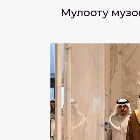
Мулоқоту музо