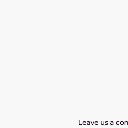
Leave us
a c