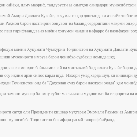
ҳои сайёҳӣ, илму маориф, тандурустӣ аз самтҳои ояндадори муносибатҳои 
имоӣ Амири Давлати Кувайт, аз ҷумла изҳор доштанд, ки аз сиёсати боса
ӣ Раҳмон барои дастгирии бонувон ва баланд бардоштани мақоми онҳо да
тро пеш гирифтаанд ва аз миёни хонумон чандин нафарро ба вазифаҳои роҳ
афоҳум миёни Ҳукумати Ҷумҳурии Тоҷикистон ва Ҳукумати Давлати Кува
ҳошияи музокироти имрӯза барои ҷонибҳо судбахш номида шуд.
 доираи созмонҳои байналмилалӣ ва минтақавӣ ба давлати Кувайт барои д
и обу иқлим арзи сипос карда шуд. Изҳори умед карда шуд, ки кишвари д
ҳоди Тоҷикистон оид ба “Даҳсолаи сулҳ барои наслҳои оянда” ҳам ҷониб
ҳои замони муосир ба амну субот масъалаҳои муқовимат ба терроризм ва
ироти сатҳи олӣ Президенти кишвар муҳтарам Эмомалӣ Раҳмон аз Амири 
ояшон муносиб ба Тоҷикистон бо сафари расмӣ ташриф биёранд.