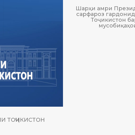
Шарҳи амри Презид
сарфароз гардонида
Тоҷикистон ба
мусобиқаҳо
И ТОҶИКИСТОН