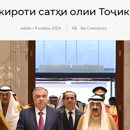
кироти сатҳи олии Тоҷи
admin
/
4 ноября, 2024
No Comments