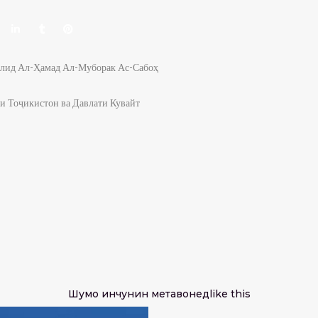
олид Ал-Ҳамад Ал-Муборак Ас-Сабоҳ
и Тоҷикистон ва Давлати Кувайт
Шумо инчунин метавонед
like this