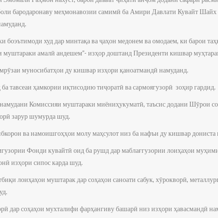
иқболи бародаронаву меҳмонавозии самимӣ ба Амири Давлати Кувайт Шай
намуданд.
и боэътимоди худ дар минтақа ва ҷаҳон медонем ва омодаем, ки барои та
и муштараки амалӣ андешем”- изҳор доштанд Президенти кишвар муҳтар
имрӯзаи муносибатҳои ду кишвар изҳори қаноатмандӣ намуданд.
 ба тавсеаи ҳамкории иқтисодию тиҷоратӣ ва сармоягузорӣ зоҳир гардид.
 намудани Комиссияи муштараки миёниҳукуматӣ, таъсис додани Шӯрои со
орӣ зарур шумурда шуд.
бкорон ва намоишгоҳҳои молу маҳсулот низ ба нафъи ду кишвар дониста 
ҳмгузории Фонди кувайтӣ оид ба рушд дар маблағгузории лоиҳаҳои муҳим
сонӣ изҳори сипос карда шуд.
тбиқи лоиҳаҳои муштарак дар соҳаҳои саноати сабук, хӯрокворӣ, металлур
уд.
орӣ дар соҳаҳои мухталифи фарҳангиву башарӣ низ изҳори ҳавасмандӣ на