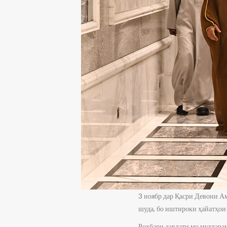
3 ноябр дар Қасри Девони А
шуда, бо иштироки ҳайатҳои
Роҳбари давлати мо муҳтара