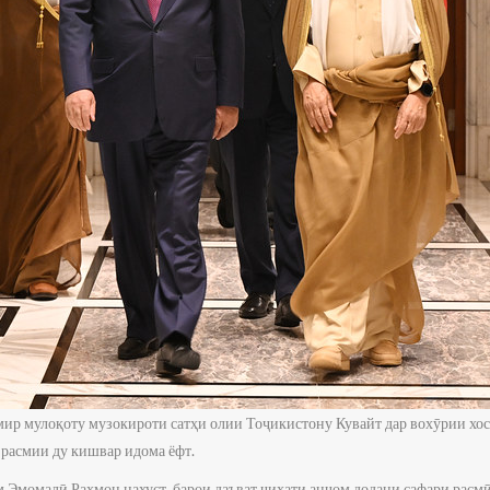
мир мулоқоту музокироти сатҳи олии Тоҷикистону Кувайт дар вохӯрии хос
 расмии ду кишвар идома ёфт.
м Эмомалӣ Раҳмон нахуст, барои даъват ҷиҳати анҷом додани сафари расм