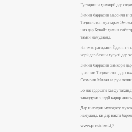
Густариши ҳамкорӣ дар соҳа
Зимни баррасии масоили иҷт
Тоҷикистон муҳтарам Эмомал
низ дар Кувайт ҳамин сиёса
таъин намудаанд.
Ба имзо расидани Ёддошти т
корӣ дар бахши хусусӣ дар 
Зимни баррасии ҳамкорӣ дар
ҷаҳонии Тоҷикистон дар соҳа
Созмони Милал аз рӯи пешни
Бо назардошти хавфу таҳдид
таваҷҷуҳи ҷиддӣ қарор дошт.
Дар интиҳои мулоқоту музок
намуданд, ки дар вақти бар
www.president.tj/