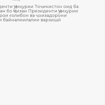
енти Ҷумҳурии Тоҷикистон оид ба
М
н бо Ҷоизаи Президенти Ҷумҳурии
Тоҷики
рои ғолибон ва ҷоизадорони
и байналмилалии варзишӣ