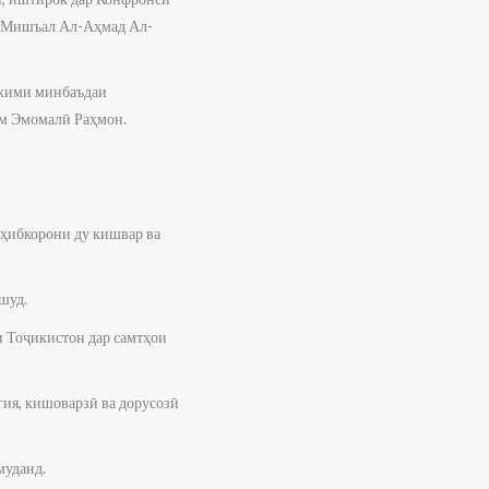
х Мишъал Ал-Аҳмад Ал-
ҳкими минбаъдаи
ам Эмомалӣ Раҳмон.
ҳибкорони ду кишвар ва
шуд.
и Тоҷикистон дар самтҳои
гия, кишоварзӣ ва дорусозӣ
муданд.