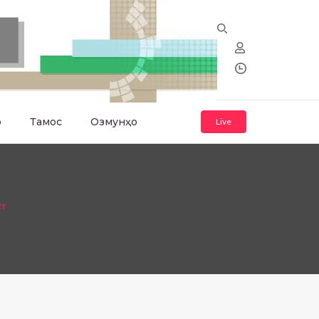
о
Тамос
Озмунҳо
Live
йт