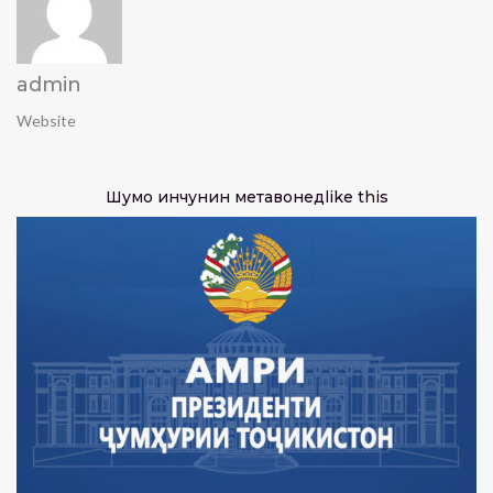
admin
Website
Шумо инчунин метавонед
like this