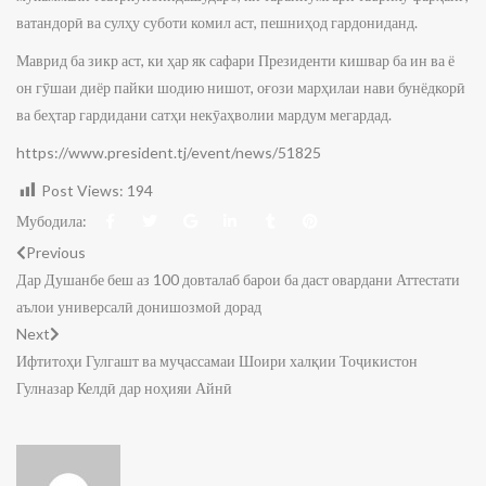
ватандорӣ ва сулҳу суботи комил аст, пешниҳод гардониданд.
Маврид ба зикр аст, ки ҳар як сафари Президенти кишвар ба ин ва ё
он гӯшаи диёр пайки шодию нишот, оғози марҳилаи нави бунёдкорӣ
ва беҳтар гардидани сатҳи некӯаҳволии мардум мегардад.
https://www.president.tj/event/news/51825
Post Views:
194
Мубодила:
Previous
Дар Душанбе беш аз 100 довталаб барои ба даст овардани Аттестати
аълои универсалӣ донишозмоӣ дорад
Next
Ифтитоҳи Гулгашт ва муҷассамаи Шоири халқии Тоҷикистон
Гулназар Келдӣ дар ноҳияи Айнӣ