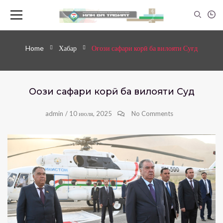
Home
Хабар
Оғози сафари корӣ ба вилояти Суғд
Оғози сафари корӣ ба вилояти Суғд
admin
/
10 июля, 2025
No Comments