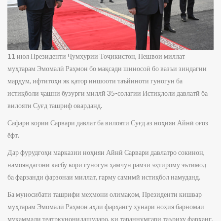
11 июл Президенти Ҷумҳурии Тоҷикистон, Пешвои миллат
муҳтарам Эмомалӣ Раҳмон бо мақсади шиносоӣ бо вазъи зиндагии
мардум, ифтитоҳи як қатор иншооти таъйиноти гуногун ба
истиқболи ҷашни бузурги миллӣ 35-солагии Истиқлоли давлатӣ ба
вилояти Суғд ташриф оварданд.
Сафари кории Сарвари давлат ба вилояти Суғд аз ноҳияи Айнӣ оғоз
ёфт.
Дар фурудгоҳи марказии ноҳияи Айнӣ Сарвари давлатро сокинон,
намояндагони касбу кори гуногун ҳамчун рамзи эҳтирому эътимод
ба фарзанди фарзонаи миллат, гарму самимӣ истиқбол намуданд.
Ба муносибати ташрифи меҳмони олимақом, Президенти кишвар
муҳтарам Эмомалӣ Раҳмон аҳли фарҳангу ҳунари ноҳия барномаи
мукаммали театркунонидашударо, ки тараннумгари таъриху фарҳанг,