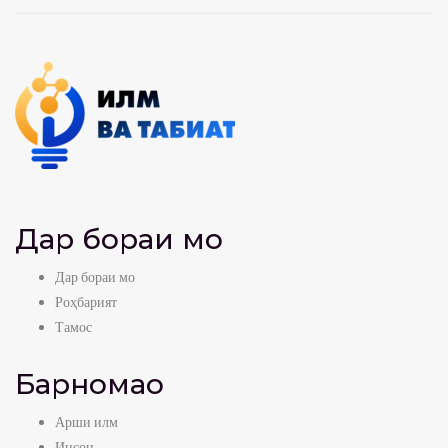
Дар бораи мо
Дар бораи мо
Роҳбарият
Тамос
Барномаҳо
Арши илм
Инсон