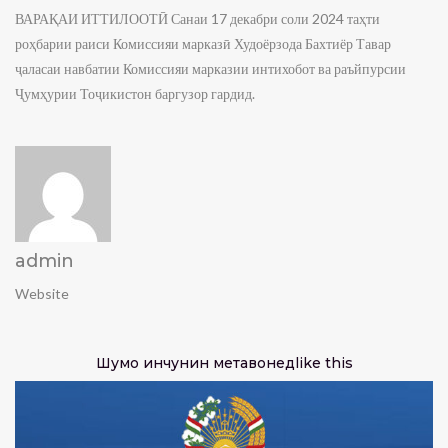
ВАРАҚАИ ИТТИЛООТӢ Санаи 17 декабри соли 2024 таҳти
роҳбарии раиси Комиссияи марказӣ Худоёрзода Бахтиёр Тавар
ҷаласаи навбатии Комиссияи марказии интихобот ва раъйпурсии
Ҷумҳурии Тоҷикистон баргузор гардид.
admin
Website
Шумо инчунин метавонед
like this