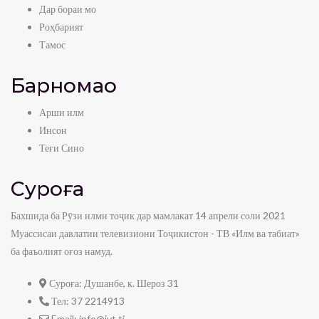
Дар бораи мо
Роҳбарият
Тамос
Барномаҳо
Арши илм
Инсон
Теғи Сино
Суроға
Бахшида ба Рӯзи илми тоҷик дар мамлакат 14 апрели соли 2021
Муассисаи давлатии телевизиони Тоҷикистон - ТВ «Илм ва табиат»
ба фаъолият оғоз намуд.
Суроға:
Душанбе, к. Шероз 31
Тел:
37 2214913
Email:
info@ivt.tj