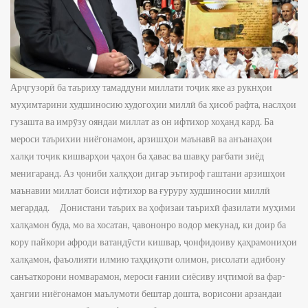
Арҷгузорӣ ба таъриху тамаддуни миллати тоҷик яке аз рукнҳои муҳимтарини худшиносию худогоҳии миллӣ ба ҳисоб рафта, наслҳои гузашта ва имрӯзу ояндаи миллат аз он ифтихор хоҳанд кард. Ба мероси таърихии ниёгонамон, арзишҳои маънавӣ ва анъанаҳои халқи тоҷик кишварҳои ҷаҳон ба ҳавас ва шавқу рағбати зиёд менигаранд. Аз ҷониби халқҳои дигар эътироф гаштани арзишҳои маънавии миллат боиси ифтихор ва ғуруру худшиносии миллӣ мегардад. Донистани таърих ва ҳофизаи таърихӣ фазилати муҳими халқамон буда, мо ва хосатан, ҷавононро водор мекунад, ки доир ба кору пайкори афроди ватандӯсти кишвар, ҷонфидоиву қаҳрамониҳои халқамон, фаъолияти илмию таҳ­қиқоти олимон, рисолати адибону санъаткорони номварамон, мероси ғании сиёсиву иҷтимоӣ ва фар­ҳангии ниёгонамон маълумоти бештар дошта, ворисони арзандаи гузаштагони соҳибмаърифатамон бошем ва дар ин замина, дар масъалаи аз таърих хулосаи дуруст баровардан кӯшиши бештар ба харҷ диҳем. Дар шароити ҷаҳонишавӣ ва суръати баланди иттилотии замони муосир, ҳофизаи таърихӣ ва хосатан, арзишҳои маънавӣ баҳри тарбияи ҷавонон дар руҳияи муҳаббат ва садоқат нисбат ба Ватан, бедор намудани ҳисси масъулияту қарзи виҷдонии онҳо дар роҳи пойдории оромиву осоиш­тагӣ ва рушду пешрафти кишварамон нақши муҳим мебозанд. Боиси сарфарозиву ифтихор аст, ки Асосгузори сулҳу вахдати миллӣ — Пешвои миллат, Президенти Ҷумҳурии Тоҷикистон, муҳтарам Эмомалӣ Раҳмон дар баробари таҳким бахшидани Истиқлоли давлатӣ, инчунин, дар эҳёи ҳофизаи таърихӣ ва такомулу таҳаввули давлатдории миллӣ саҳми бориз мегузоранд. Ин маъниро тамоми ҳаёт ва фаъолияти Пешвои муаззами миллат, муҳтарам Эмомалӣ Раҳмон собит месозад. Маҳз сиёсати маорифпарваронаи Сарвари давлат барои эҳёи ҳофизаи таърихӣ, хештаншиносӣ ва худогоҳии миллӣ заминаи муътамаду устувор гузошт. Ин ҷо саволе ба миён меояд, ки ҳофизаи таърихӣ чист ва чаро халқияту миллатҳо пас аз ба даст овардани соҳибихтиёрӣ ба эҳёи он диққати ҷиддӣ медиҳанд? Мо дар ин матлаб кӯшиш менамоем, ки ба он посухи мушаххас диҳем. Пеш аз ҳама, ҳофизаи таърихӣ занҷираест, ки тавассути он арзишҳои миллӣ аз як насл ба насли дигар мегузарад. Дар ин раванд шахсиятҳои бузург, сиёсатмадорони барҷаста ва пешвоёни миллӣ нақши калон мебозанд ва табиист, ки ояндаи миллат ба онҳо бастагии қавӣ дорад. Ба ин хотир, ҳангоме ки сухан дар хусуси нақши Президенти Ҷумҳурии Тоҷикистон, муҳтарам Эмомалӣ Раҳмон дар эҳёи ҳофизаи таърихӣ ва тақвияти давлатдории миллӣ меравад, бояд хидматҳои беназири ӯро дар эҳёи арзишҳои миллӣ ва ба даст овардани Истиқлоли давлатӣ ба таври махсус таъкид кард. Ҳамзамон, маҳз таҳти роҳбарии Пешвои миллат ёдгориҳои таърихиву фарҳангӣ барқарор ва таҷдиду навсозӣ мешаванд. Бағоят хурсандиовар аст, ки Роҳбари давлат ба таърих, фарҳанг, забон ва арзишҳои маънавӣ таваҷҷуҳи махсус зоҳир мекунанд.Қобили зикр аст, ки дар ҷодаи эҳёи ҳофизаи таърихӣ ва бунёди давлатдории миллӣ, Сарвари давлат, муҳтарам Эмомалӣ Раҳмон на танҳо донишҳои фароху мукаммал, балки ҷасорат ва иродаи бемислу воло нишон медиҳанд. Маҳз ба шарофати талошу иродаи қавии Роҳбари давлат соли 2009 дар кишвар Соли тамаддуни ориёӣ эълон гардид. Дар баробари ин, Пешвои миллат, муҳтарам Эмомалӣ Раҳмон дар даврони соҳибистиқлолӣ, ба хотири арҷгузорӣ ба хидматҳои фарзандони фарзонаи миллат Садриддин Айнӣ, Бобоҷон Ғафуров, Мирзо Турсунзода, Нусратулло Махсум ва Шириншоҳ Шоҳ­те­мурро бо унвони олии Қаҳрамони Тоҷикистон сарфароз гардониданд. Бояд таъкид кард, ки миёни роҳбарони кишвар танҳо муҳтарам Эмомалӣ Раҳмон ин иқдомро пеш гирифтанд. Ва маҳз ҳамин амали инсонпарварона ҳифзи ҳофизаи таърихӣ ва эътирофи хидматҳои фарзандони бузурги миллат ба ҳисоб меравад. Ҳамчунин, бо ташаббус ва эҳсоси баланди ватан­дӯстонаи Сарвари давлат солгарду зодрӯзи шахсиятҳои барҷастаи миллати тоҷик Исмоили Сомонӣ, Имоми Аъзам Абуҳанифа, Ғазолӣ, Ҳаким Фирдавсӣ, Абуабдулло Рӯдакӣ, Мавлоно Ҷалолиддини Балхӣ, Носири Хусрав, Мир Сайид Алии Ҳамадонӣ ҷашн гирифта шуданд, ки аз ифтихори баланди миллӣ доштани он кас гувоҳӣ медиҳад. Бар замми ин, бо ҳидоятҳои Президента Ҷумҳурии Тоҷикистон, муҳтарам Эмомалӣ Раҳмон таҷдиду навсозии ёдгориҳои таърихӣ, фарҳангӣ ва меъмории мамлакат, аз қабили мақбараҳои Абуабдуллоҳи Рӯдакӣ, Мир Сайид Алии Ҳамадонӣ, Султон Увайси Қаранӣ, Зайнулобиддин, қалъаҳои Хуҷанд, Балҷувон, Ҳулбук ва амсоли инҳо ба сомон расонда шуданд. Бавижа, таъмиру тармими қалъаи Ҳулбук пас аз ҳазор сол ба шарофати ғамхориҳои Пешвои миллат дар сатҳи баланд анҷом ёфт. Ва ин иқдом ҷиҳати боз ҳам баланд бардоштани ҳисси ватандӯстӣ ва худогоҳии миллии насли наврас ва ҷавонон нақши бориз мебозад. Бо қарори Ҳукумати Ҷумҳурии Тоҷикистон аз 21-уми сентябри 2001 ёдгории Саразми шаҳри Панҷакент ҳамчун Маркази ташаккули тамаддуни кишоварзӣ, ҳунармандӣ ва шаҳрсозии тоҷикон — «Мамнуъгоҳи таърихиву бостоншиносии Саразм» эълон гардида, 31-уми июли соли 2010 бо пешниҳоди Ҷумҳурии Тоҷикистон ин ёдгории нодир аз ҷониби ЮНЕСКО ба Феҳристи мероси ҷаҳонии фарҳангӣ ворид гардид. Бо пешниҳоди Пешвои миллат, муҳтарам Эмомалӣ Раҳмон ва қарори созмони бонуфузи байналмилалии ЮНЕСКО соли 2020-ум 5500-солагии шаҳри Саразми бостонӣ ҷашн гирифта шуд.Камолоти маънавӣ ва фарҳангиву ахлоқии ҷавонон маҳз аз донистани таърих маншаъ гирифта, тақвият меёбад. Албатта, донистани фаъолияту корнамоиҳои афроди номвари таърихиамон, аз қабили Шераку Томирис, Спитамену Темурмалик, Исмоили Сомониву Низомулмулк, Рӯдакиву Сино, Фирдавсиву Ҷалолиддини Балхӣ Имом Бухориву Мир Сайид Алии Ҳамадонӣ, Шайх Камоли Хуҷандиву Абдураҳмони Ҷомӣ, Аҳмади Донишу Садриддин Айнӣ ва амсоли онҳо савияи донишу маънавиёт ва фарҳанги ҳар як фардро боло мебардорад. Вақ­те ки аз ҷавонони замони соҳибистиқлолӣ дар бораи Ҳаким Абулқосими Фирдавсӣ пурсон мешавед, онҳо бо ифтихор ва эҳсоси баланди меҳанпарварона номи ӯро ба забон мегиранд, дар бораи саҳми Фирдавсӣ дар тамаддуни башарият ҳарф мезананд, «Шоҳнома»-и безаволи ӯро таърифу тавсиф мекунанд. Олим ва суханвари номии Рими қадим Ситсерон гуфта буд, ки «Таърихро надонистан ҳамеша чун кӯдак боқӣ мондан аст». Аз ин лиҳоз, ояндаи дурахшон ва бахту иқболи ҳар як фард ва дар умум, миллат ба ҳофизаи таърихӣ вобастагӣ дорад. Бедории ҳофизаи таърихӣ, нисбат ба гузаштаи аҷдодамон ҳурмату эҳтиром ба ҷо овардан, анъанаву расму ойини миллиро фаромӯш накардан мавқеи маънавиву ахлоқии ҳар як фарди ҷомеа, хусусан, ҷавононро муайян мекунад. Ин мавқеъ чӣ қадар баланд бошад, ҳамон қадар рушду тараққиёти миллӣ пеш меравад. Халқе, ки аз ҳофизаи таърихӣ, арзишҳои миллиаш ҷудо карда шудааст ё ки худи ӯ аз он дур шудааст, бешубҳа, ба таназзул рӯ мениҳад. Дар ин бобат дар саҳифаҳои таърих мисолҳо зиёданд. Ҳофизаи таърихӣ, огоҳ будани ҳар як фард, намояндагони авлодҳои гуногун ва ҷомеа аз таърихи дуру наздик, воқеаву ҳодисот, баҳраманд гаштан аз амалҳои неки аҷдодон, бохабар будан ва ҳифз намудани мероси маънавиву маърифатии ниёгон ва ба таври қатъӣ аз рӯйи онҳо амал намудан аст. Аз огаҳию шинохти таърих ҳофизаи умумимиллӣ ташаккул меёбад. Вақте ки аз марҳалаҳои таърихӣ, дирӯзу имрӯзи кишвар фикр меронем, айнан ҳамин ҳолат пеши назар меояд. Яъне, ҳофизаи таърихӣ дар давоми солҳову қарнҳо ва давраҳои таърихӣ ташаккул меёбад. Зери мафҳуми «ҳофизаи таърихӣ» таърихи миллат, роҳҳои тайнамудаи он, муборизаву қаҳрамониҳои фарзандони далеру шуҷои он, орзуву омол, саъйю талошҳо, мероси маънавии барои авлоди оянда гузошташудаи миллат фаҳмидаву дарк карда мешавад. Таърихи инсоният аз ҳаёти чандинҳазорсолаи одамон, саъйю талош, созандагиву бунёдкорӣ, ҷангу ҷидолҳо, тохтутозу муҳорибаҳо, офатҳои табиӣ, муборизаҳои сиёсӣ, баҳсу талошҳо иборат аст. Муҳимтарин андеша аз ин солномаи дар саҳфаҳои таърих сабтшуда аз он иборат аст, ки ҳар як шахс, ҳар як авлод бояд аз ҳаёти аҷдоди гузаштаи хеш, аз дастоварду хатоҳои содирнамудаи онҳо огаҳ бошад, барои худ бояд аз онҳо хулосаи зарурӣ барорад. Танҳо бо ҳамин роҳ миллат худро ҳифз карда метавонад. Аз рӯзҳои аввали соҳибистиқлолӣ дар кишварамон ба масоили омӯзиши мероси фарҳангиву маънавӣ, донистану гиромӣ доштани таърих, урфу одат ва анъанаҳои ғании халқамон эътибори ҷиддӣ дода мешуд. Хусусан, дар ин давра донистану омӯхтани таърихи ниёгонамон ба мадди назар баромад. Сарвари давлат, муҳтарам Эмомалӣ Раҳмон дар ҳар як суханронӣ, маърӯза ва паёмҳои худ дар масъалаи аз таърих сабақ бардоштану гиромӣ доштани дастовардҳои таърихии ниёгон ва дар партави он муайян намудани ояндаи дурахшони кишварамон ҳарф мезананд. Чунончи, дар суханронии худ бахшида ба 14-умин солгарди Истиқлоли давлатӣ таъкид намуда буданд, ки «бидуни пайванду ҳамгироии тамаддуни имрӯзаи тоҷикон бо таърихи куҳанбунёди хеш ба қадри истиқлолият, ифтихори Ватану ватандорӣ, ҳувияти миллӣ ва худшиносию худогоҳии комил расидан мушкил аст». Сарвари давлат олимони соҳаи ҷомеашиносиро пайваста ба таҳқиқу таблиғи масъалаҳои худшиносиву худогоҳӣ, ҳифзи арзишҳои миллии таърихиву фарҳангӣ ҳидоят мекунад. Президенти кишвар ба ин масъала таваҷҷуҳ намуда, дар суханронии хеш бахшида ба 3000-солагии тамаддуни Ҳисор, дар варзишгоҳи шаҳри Ҳисор 27-уми октябри соли 2015 таъкид намуда буданд: «Аз рӯзҳои аввали Истиқлолияти давлатӣ то ба имрӯз арҷгузорӣ ба таъриху фарҳанги пурифтихори гузаштаи халқи куҳанбунёдамон, эҳё намудани ойину анъанаҳои неки миллӣ, тарғиби осори ниёгон ва ҳифзи ёдгориҳои моддиву маънавии миллати азизамон яке аз самтҳои муҳимтарини сиёсати давлат ва Ҳукумати Тоҷикистон мебошад. Зеро ба ҳамин васила, мардуми мо метавонанд гузаштаи худро дурусту воқеъбинона дарк намоянд ва эҳсоси муҳаббат ба таърихи Ватани маҳбубамон дар қалби наврасону ҷавонон, яъне, насли ояндасоз решадор гардад». Дар солҳои истиқлол олимони таърихшиноси кишвар асарҳои пурарзиши илмӣ эҷод намуданд. Нашр гардидани асари бунёдии шашҷилдаи «Таърихи халқи тоҷик», китобҳои «Тоҷикон дар оинаи таърих. Аз Ориён то Сомониён», «Таърихи халқи тоҷик. Китоби дарсӣ барои донишҷӯёни мактабҳои олӣ», «Давлатдории тоҷикон», «Таърихи халқи тоҷик: асри ХХ», «Таърихи тоҷикони ҷаҳон» «Таърихи тоҷикон» ва «Ҳафт хони Темурма­лик», қомуси дуҷилдаи «Донишномаи Сомониён» аз зумраи онҳоянд. Дар ин солҳо «Тоҷикон»-и Б.