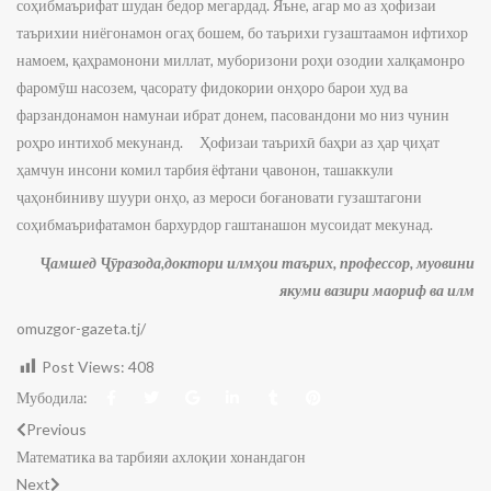
Ҷамшед Ҷӯразода,доктори илмҳои таърих, профессор, муовини
якуми вазири маориф ва илм
omuzgor-gazeta.tj/
Post Views:
408
Мубодила:
Previous
Математика ва тарбияи ахлоқии хонандагон
Next