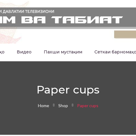
ҳо
Видео
Пахши мустақим
Сеткаи барномаҳ
Paper cups
Home
Shop
Paper cups