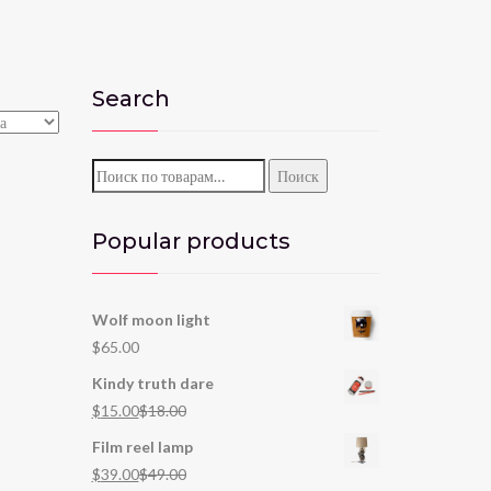
Search
Искать:
Поиск
Popular products
Wolf moon light
$
65.00
Kindy truth dare
$
15.00
$
18.00
Film reel lamp
$
39.00
$
49.00