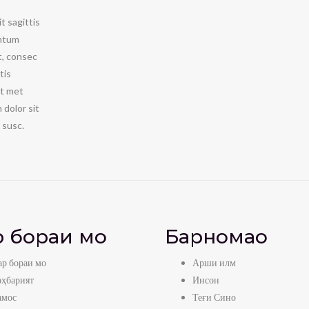
t sagittis
entum
t, consec
tis
it met
dolor sit
 susc.
 бораи мо
Барномаҳо
р бораи мо
Арши илм
оҳбарият
Инсон
амос
Теғи Сино