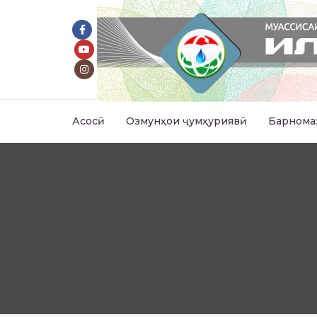
Асосӣ
Озмунҳои ҷумҳуриявӣ
Барнома