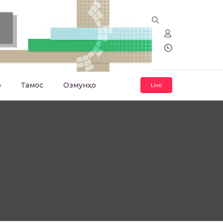
о
Тамос
Озмунҳо
Live