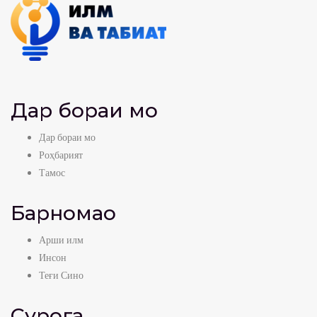
Дар бораи мо
Дар бораи мо
Роҳбарият
Тамос
Барномаҳо
Арши илм
Инсон
Теғи Сино
Суроға