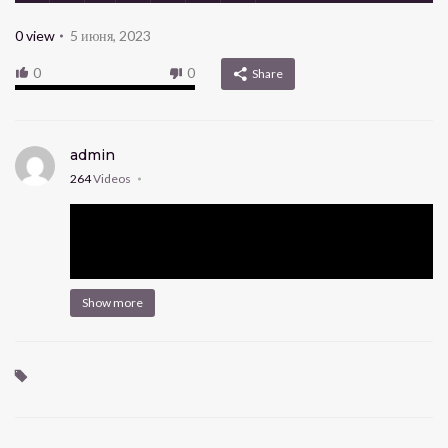
0
view
5 июня, 2023
0
0
Share
admin
264
Videos
Show more