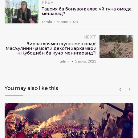
PREV
Тавсия ба бонувон: Ҳалво чӣ гуна омода
мешавад?
admin
5 июня, 2023
NEXT
Зироатҳоямон хушк мешавад!
Масъулини ҷамоати деҳоти Заркамари
н.Қубодиён ба куҷо менигаранд?!
admin
5 июня, 2023
You may also like this