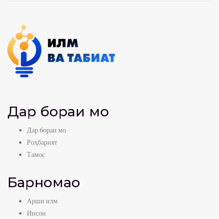
Дар бораи мо
Дар бораи мо
Роҳбарият
Тамос
Барномаҳо
Арши илм
Инсон