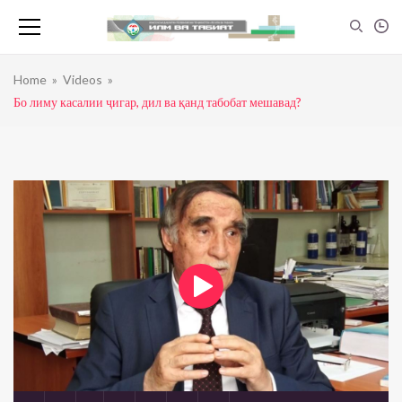
Home
»
Videos
»
Бо лиму касалии ҷигар, дил ва қанд табобат мешавад?