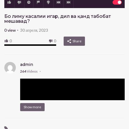
Бо лиму касалии ҷигар, дил ва қанд табобат
мешавад?
0
view
30 апреля, 2023
0
0
Share
admin
264
Videos
Show more