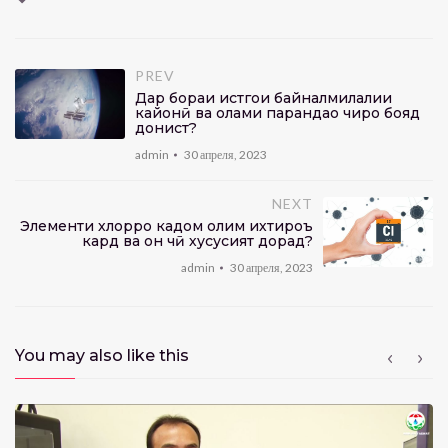
PREV
Дар бораи истгоҳи байналмилалии
кайҳонӣ ва олами парандаҳо чиро бояд
донист?
admin
30 апреля, 2023
NEXT
Элементи хлорро кадом олим ихтироъ
кард ва он чӣ хусусият дорад?
admin
30 апреля, 2023
You may also like this