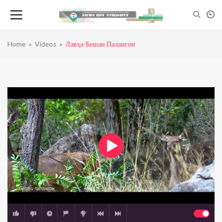
Home
»
Videos
»
Лавҳа-Бешаи Палангон