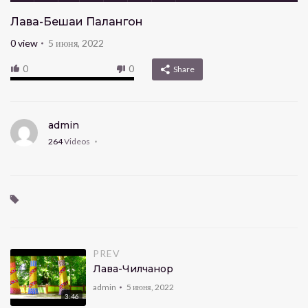
Лавҳа-Бешаи Палангон
0
view
5 июня, 2022
0
0
Share
admin
264
Videos
PREV
Лавҳа-Чилчанор
admin
5 июня, 2022
3:46