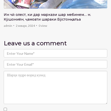
Ин чӣ ҳолест, ки дар маркази шаҳр мебинем… н.
Кӯшониён, ҷамоати шаҳраки Бӯстонқалъа
admin
2 января, 2024
0
view
Leave us
a comment