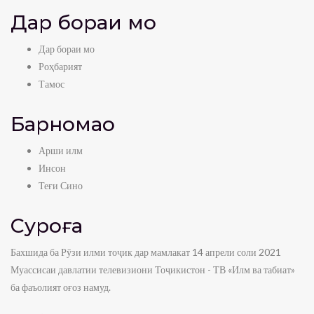
Дар бораи мо
Дар бораи мо
Роҳбарият
Тамос
Барномаҳо
Арши илм
Инсон
Теғи Сино
Суроға
Бахшида ба Рӯзи илми тоҷик дар мамлакат 14 апрели соли 2021
Муассисаи давлатии телевизиони Тоҷикистон - ТВ «Илм ва табиат»
ба фаъолият оғоз намуд.