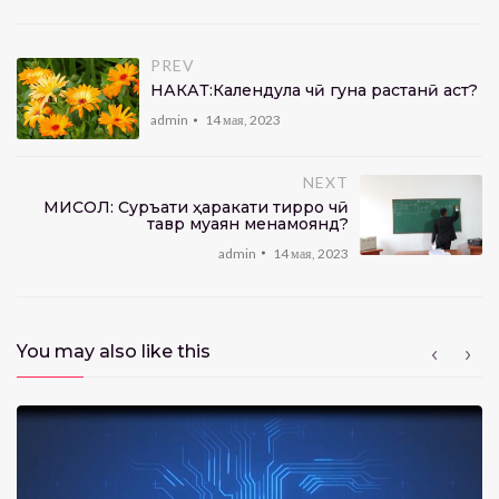
PREV
НАКҲАТ:Календула чӣ гуна растанӣ аст?
admin
14 мая, 2023
NEXT
МИСОЛ: Суръати ҳаракати тирро чӣ
тавр муаян менамоянд?
admin
14 мая, 2023
You may also like this