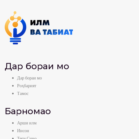
Дар бораи мо
Дар бораи мо
Роҳбарият
Тамос
Барномаҳо
Арши илм
Инсон
Теғи Сино