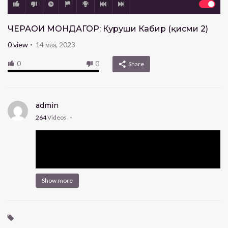
ЧЕҲРАҲОИ МОНДАГОР: Куруши Кабир (қисми 2)
0
view
14 мая, 2023
0
0
Share
admin
264
Videos
Show more