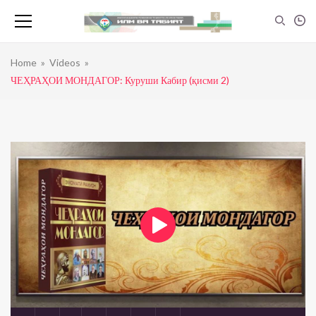
Home
»
Videos
»
ЧЕҲРАҲОИ МОНДАГОР: Куруши Кабир (қисми 2)