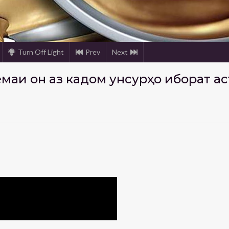
Turn Off Light
Prev
Next
емаи он аз кадом унсурҳо иборат ас