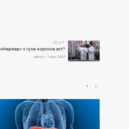
NEXT
«Мармарӣ» чӣ гуна корхона аст?
admin
5 мая, 2023