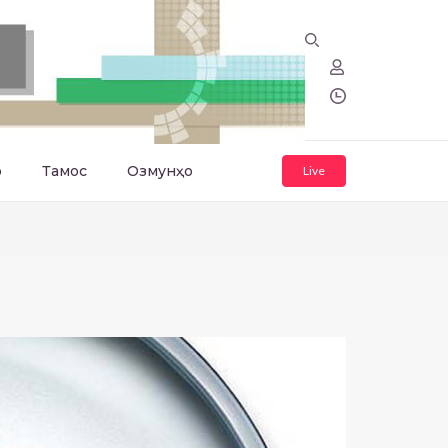
о
Тамос
Озмунҳо
Live