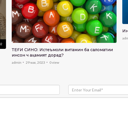
Ин
ad
02
ТЕҒИ СИНО: Истеъмоли витамин ба саломатии
инсон чӣ аҳамият дорад?
admin
29 мая, 2023
0
view