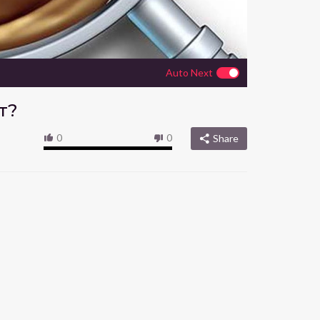
Auto Next
т?
0
0
Share