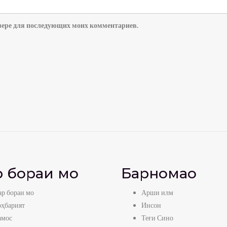
аузере для последующих моих комментариев.
 бораи мо
Барномаҳо
р бораи мо
Арши илм
оҳбарият
Инсон
амос
Теғи Сино