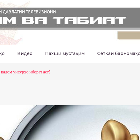
ҳо
Видео
Пахши мустақим
Сеткаи барномаҳ
 кадом унсурҳо иборат аст?