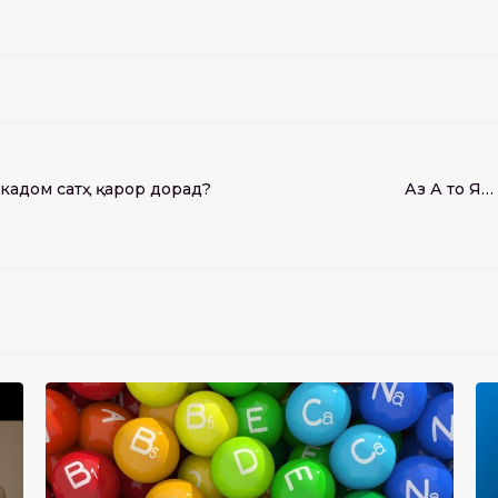
кадом сатҳ қарор дорад?
Аз А то Я… 