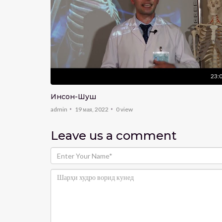
ии чашм
23:
Инсон-Шуш
admin
19 мая, 2022
0
view
Leave us
a comment