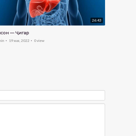
26:43
сон — Ҷигар
min
19 мая, 2022
0
view
Инсон — М
admin
19 ма