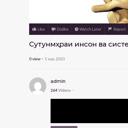
Like
Dislike
Watch Later
Report
Cутунмӯҳраи инсон ва сист
0
view
5 мая, 2023
admin
264
Videos