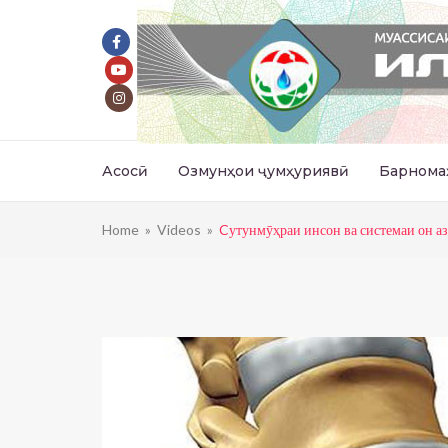
Асосӣ
Озмунҳои ҷумҳуриявӣ
Барнома
Home
»
Videos
»
Cутунмӯҳраи инсон ва системаи он аз