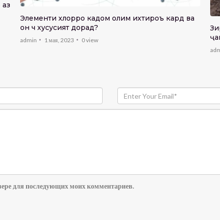
 аз
Элементи хлорро кадом олим ихтироъ кард ва
он чӣ хусусият дорад?
Зи
ҷа
admin
1 мая, 2023
0
view
ме
ad
аузере для последующих моих комментариев.