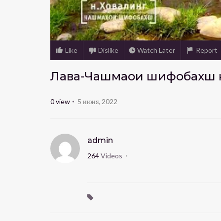
Like
Dislike
Watch Later
Report
Лавҳа-Чашмаҳои шифобахш 
0
view
5 июня, 2022
admin
264
Videos