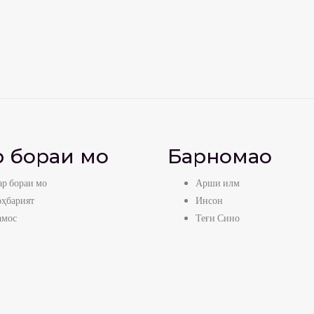
 бораи мо
Барномаҳо
р бораи мо
Арши илм
оҳбарият
Инсон
амос
Теғи Сино