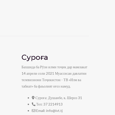
Суроға
Бахшида ба Рӯзи илми тоҷик дар мамлакат
14 апрели соли 2021 Муассисаи давлатии
телевизиони Тоҷикистон - ТВ «Илм ва
табиат» ба фаъолият оғоз намуд.
Суроға:
Душанбе, к. Шероз 31
Тел:
37 2214913
Email:
info@ivt.tj