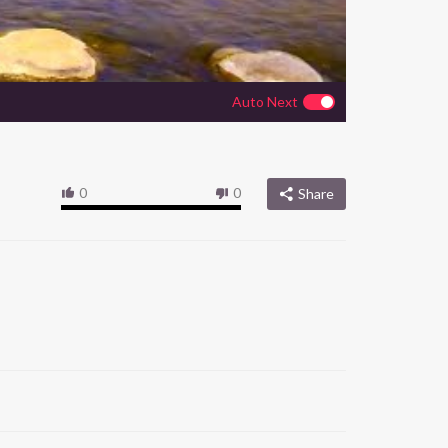
Auto Next
0
0
Share