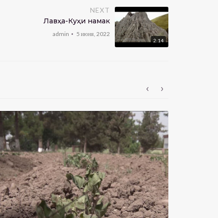
NEXT
Лавҳа-Куҳи намак
admin
5 июня, 2022
2:14