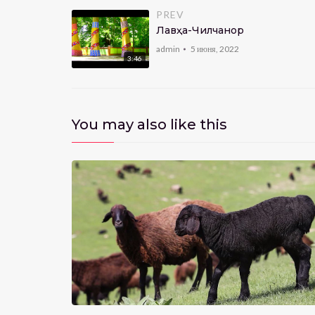
PREV
Лавҳа-Чилчанор
admin
5 июня, 2022
3:46
You may also like this