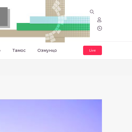
о
Тамос
Озмунҳо
Live