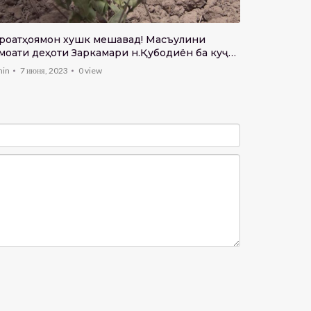
Пешвои ми
роатҳоямон хушк мешавад! Масъулини
муносибати
моати деҳоти Заркамари н.Қубодиён ба куҷо
нигаранд?!
admin
22 ма
min
7 июня, 2023
0
view