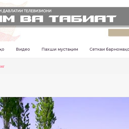
ҳо
Видео
Пахши мустақим
Сеткаи барномаҳ
инг