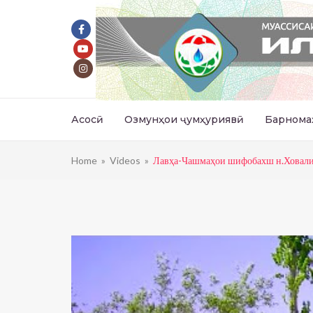
Асосӣ
Озмунҳои ҷумҳуриявӣ
Барнома
Home
»
Videos
»
Лавҳа-Чашмаҳои шифобахш н.Ховал