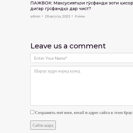
анд? Вазъи
ПАЖВОК: Махсусиятҳои гӯсфанди зоти ҳисорӣ
 аст?
дигар гӯсфандҳо дар чист?
admin
28 августа, 2023
0
view
Leave us
a comment
Сохранить моё имя, email и адрес сайта в этом бр