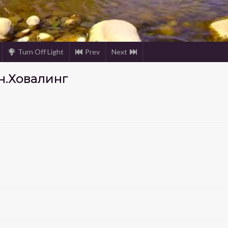
Turn Off Light
Prev
Next
н.Ховалинг