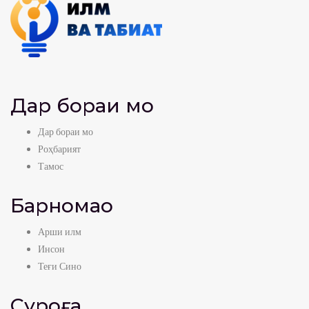
Дар бораи мо
Дар бораи мо
Роҳбарият
Тамос
Барномаҳо
Арши илм
Инсон
Теғи Сино
Суроға