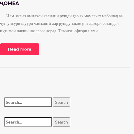
ҶОМЕА
Илм яке аз омилҳои калидии рушди ҳар як мамлакат мебошад ва
чун унсури шуури ҷамъиятӣ дар рушду такомули афкори созандаи
иҷтимоӣ нақши назаррас дорад. Таърихи афкори илмӣ...
Read more
Search for:
Search
Search for:
Search