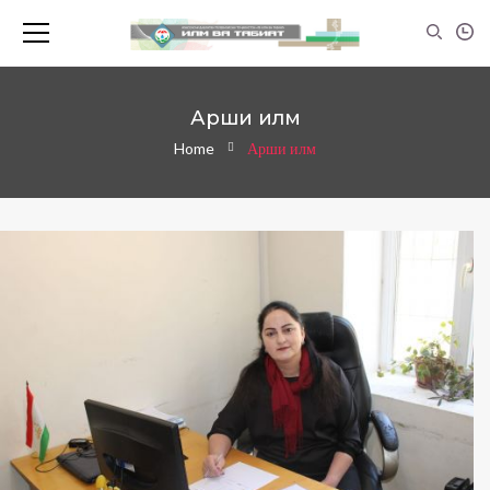
Арши илм
Home
Арши илм