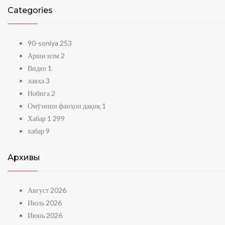
Categories
90-soniya
253
Арши илм
2
Видео
1
лавха
3
Нобига
2
Омӯзиши фанҳои дақиқ
1
Хабар
1 299
хабар
9
Архивы
Август 2026
Июль 2026
Июнь 2026