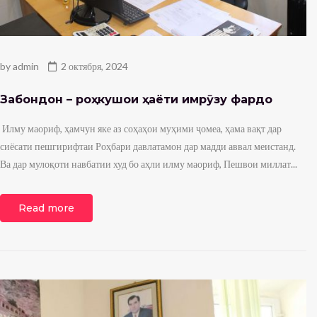
by
admin
2 октября, 2024
Забондонӣ – роҳкушои ҳаёти имрӯзу фардо
Илму маориф, ҳамчун яке аз соҳаҳои муҳими ҷомеа, ҳама вақт дар
сиёсати пешгирифтаи Роҳбари давлатамон дар мадди аввал меистанд.
Ва дар мулоқоти навбатии худ бо аҳли илму маориф, Пешвои миллат...
Read more