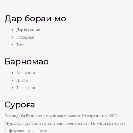
Дар бораи мо
Дар бораи мо
Роҳбарият
Тамос
Барномаҳо
Арши илм
Инсон
Теғи Сино
Суроға
Бахшида ба Рӯзи илми тоҷик дар мамлакат 14 апрели соли 2021
Муассисаи давлатии телевизиони Тоҷикистон - ТВ «Илм ва табиат»
ба фаъолият оғоз намуд.