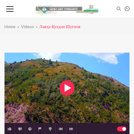
Home
»
Videos
»
Лавҳа-Куҳҳои Шуғнов