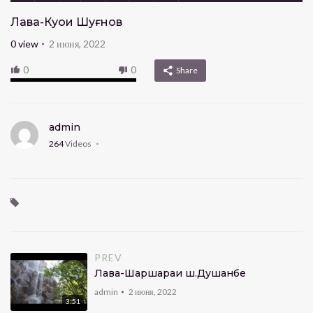
Лавҳа-Куҳҳои Шуғнов
0
view
2 июня, 2022
0
0
Share
admin
264
Videos
PREV
Лавҳа-Шаршараи ш.Душанбе
admin
2 июня, 2022
3:51