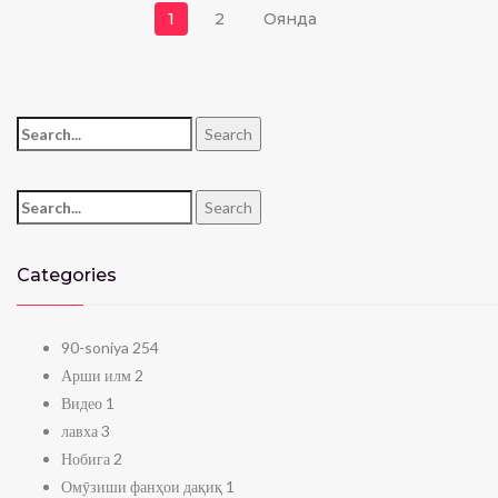
Навигация по запис
1
2
Оянда
Search for:
Search
Search for:
Search
Categories
90-soniya
254
Арши илм
2
Видео
1
лавха
3
Нобига
2
Омӯзиши фанҳои дақиқ
1