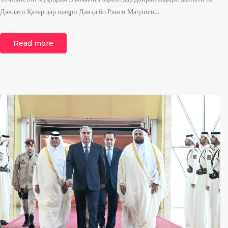
Давлати Қатар дар шаҳри Давҳа бо Раиси Маҷлиси...
Read more