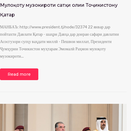
Мулоқоту музокироти сатҳи олии Тоҷикистону
Қатар
МАНБАЪ: http://www.president.tj/node/32374 22 январ дар
пойтахти Давлати Қатар - шаҳри Давҳа дар доираи сафари давлатии
Асосгузори сулҳу ваҳдати миллӣ - Пешвои миллат, Президенти
Ҷумҳурии Точикистон муҳтарам Эмомалӣ Раҳмон мулоқоту
музокироти...
Read more