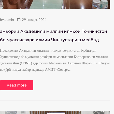
by
admin
29 января, 2024
Ҳамкории Академияи миллии илмҳои Тоҷикистон
бо муассисаҳои илмии Чин густариш меёбад
Президенти Академияи миллии илмҳои Тоҷикистон Қобилҷон
Хушвахтзода бо муовини роҳбари намояндагии Корпоратсияи миллии
ҳастаии Чин (CNNC) дар Осиёи Марказӣ ва Аврупои Шарқӣ Ли Юйдон
вохӯрӣ намуд, хабар медиҳад АМИТ «Ховар»...
Read more