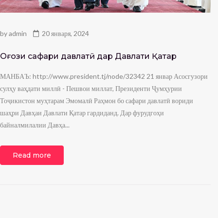
by
admin
20 января, 2024
Оғози сафари давлатӣ дар Давлати Қатар
МАНБАЪ: http://www.president.tj/node/32342 21 январ Асосгузори
сулҳу ваҳдати миллӣ - Пешвои миллат, Президенти Ҷумҳурии
Тоҷикистон муҳтарам Эмомалӣ Раҳмон бо сафари давлатӣ вориди
шаҳри Давҳаи Давлати Қатар гардиданд. Дар фурудгоҳи
байналмилалии Давҳа...
Read more