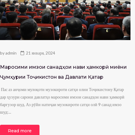
by
admin
21 января, 2024
Маросими имзои санадҳои нави ҳамкорӣ миёни
Ҷумҳурии Тоҷикистон ва Давлати Қатар
Пас аз анҷоми мулоқоти музокироти сатҳи олии Тоҷикистону Қатар
дар ҳузури сарони давлатҳо маросими имзои санадҳои нави ҳамкорӣ
баргузор шуд. Аз рӯйи натиҷаи музокироти сатҳи олӣ 9 санад имзо
шуд:...
Read more