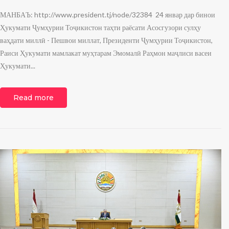
МАНБАЪ: http://www.president.tj/node/32384 24 январ дар бинои
Ҳукумати Ҷумҳурии Тоҷикистон таҳти раёсати Асосгузори сулҳу
ваҳдати миллӣ - Пешвои миллат, Президенти Ҷумҳурии Тоҷикистон,
Раиси Ҳукумати мамлакат муҳтарам Эмомалӣ Раҳмон маҷлиси васеи
Ҳукумати...
Read more