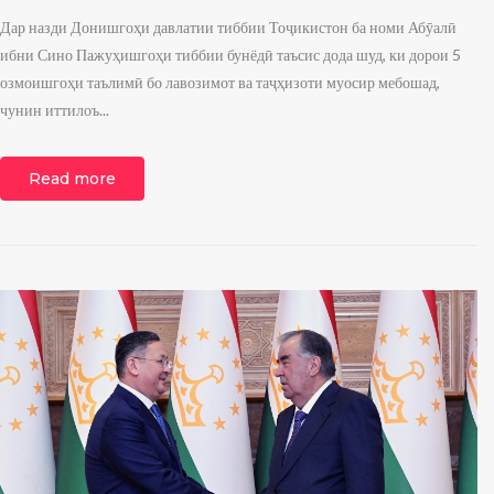
Дар назди Донишгоҳи давлатии тиббии Тоҷикистон ба номи Абӯалӣ
ибни Сино Пажуҳишгоҳи тиббии бунёдӣ таъсис дода шуд, ки дорои 5
озмоишгоҳи таълимӣ бо лавозимот ва таҷҳизоти муосир мебошад,
чунин иттилоъ...
Read more