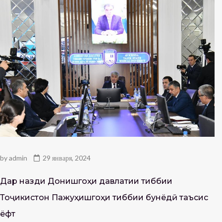
by
admin
29 января, 2024
Дар назди Донишгоҳи давлатии тиббии
Тоҷикистон Пажуҳишгоҳи тиббии бунёдӣ таъсис
ёфт