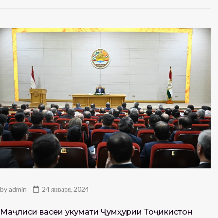
by
admin
24 января, 2024
Маҷлиси васеи Ҳукумати Ҷумҳурии Тоҷикистон