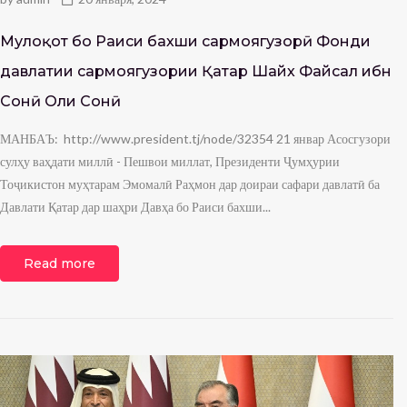
Мулоқот бо Раиси бахши сармоягузорӣ Фонди
давлатии сармоягузории Қатар Шайх Файсал ибн
Сонӣ Оли Сонӣ
МАНБАЪ: http://www.president.tj/node/32354 21 январ Асосгузори
сулҳу ваҳдати миллӣ - Пешвои миллат, Президенти Ҷумҳурии
Тоҷикистон муҳтарам Эмомалӣ Раҳмон дар доираи сафари давлатӣ ба
Давлати Қатар дар шаҳри Давҳа бо Раиси бахши...
Read more