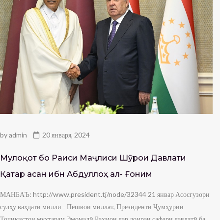
by
admin
20 января, 2024
Мулоқот бо Раиси Маҷлиси Шӯрои Давлати
Қатар Ҳасан ибн Абдуллоҳ ал- Ғоним
МАНБАЪ: http://www.president.tj/node/32344 21 январ Асосгузори
сулҳу ваҳдати миллӣ - Пешвои миллат, Президенти Ҷумҳурии
Тоҷикистон муҳтарам Эмомалӣ Раҳмон дар доираи сафари давлатӣ ба