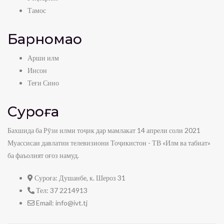
Тамос
Барномаҳо
Арши илм
Инсон
Теғи Сино
Суроға
Бахшида ба Рӯзи илми тоҷик дар мамлакат 14 апрели соли 2021
Муассисаи давлатии телевизиони Тоҷикистон - ТВ «Илм ва табиат»
ба фаъолият оғоз намуд.
Суроға:
Душанбе, к. Шероз 31
Тел:
37 2214913
Email:
info@ivt.tj