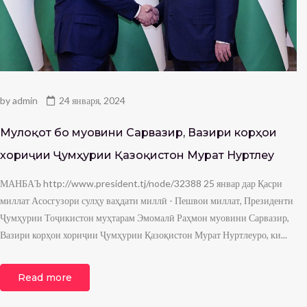
by
admin
24 января, 2024
Мулоқот бо муовини Сарвазир, Вазири корҳои
хориҷии Ҷумҳурии Қазоқистон Мурат Нуртлеу
МАНБАЪ http://www.president.tj/node/32388 25 январ дар Қасри
миллат Асосгузори сулҳу ваҳдати миллӣ - Пешвои миллат, Президенти
Ҷумҳурии Тоҷикистон муҳтарам Эмомалӣ Раҳмон муовини Сарвазир,
Вазири корҳои хориҷии Ҷумҳурии Қазоқистон Мурат Нуртлеуро, ки...
Read more