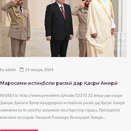
by
admin
21 января, 2024
Маросими истиқболи расмӣ дар Қасри Амирӣ
МАНБАЪ: http://www.president.tj/node/32372 22 январ дар шаҳри
Давҳаи Давлати Қатар муқаррароти истиқболи расмӣ дар Қасри Амирӣ
самимона ва бо шукӯҳу шаҳомати хоса баргузор гардид. Президенти
мамлакат муҳтарам Эмомалӣ Раҳмонро Волоҳазрат Амири...