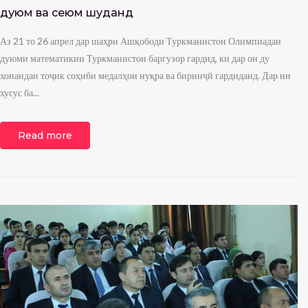
дуюм ва сеюм шуданд
Аз 21 то 26 апрел дар шаҳри Ашқободи Туркманистон Олимпиадаи
дуюми математикии Туркманистон баргузор гардид, ки дар он ду
хонандаи тоҷик соҳиби медалҳои нуқра ва биринҷӣ гардиданд. Дар ин
хусус ба...
Read more