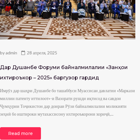
by
admin
28 апреля, 2025
Дар Душанбе Форуми байналмилалии «Занҳои
ихтироъкор – 2025» баргузор гардид
Имрӯз дар шаҳри Душанбе бо ташаббуси Муассисаи давлатии «Маркази
миллии патенту иттилоот»-и Вазорати рушди иқтисод ва савдои
Ҷумҳурии Тоҷикистон дар доираи Рӯзи байналмилалии моликияти
зеҳнӣ бо иштироки мутахассисону ихтироъкорони хориҷӣ,...
Read more