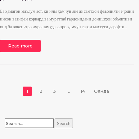
Ба ҳамагон маълум аст, ки илм ҳамчун яке аз самтҳои фаъолияти эҷодии
инсон вазифаи коркард ва мураттаб гардонидани донишҳои объективӣ
оид ба воқеиятро иҷро намуда, онро ҳамчун тарзи махсуси дарёфти...
Read more
Навигация по записям
1
2
3
…
14
Оянда
Search for:
Search