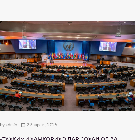
by
admin
29 апреля, 2025
«ТАҲКИМИ ҲАМКОРИҲО ДАР СОҲАИ ОБ ВА