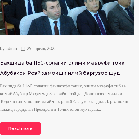
by
admin
29 апреля, 2025
Бахшида ба 1160-солагии олими маъруфи тоҷик
Абубакри Розӣ ҳамоиши илмӣ баргузор шуд
Бахшида ба 1160-солагии файласуфи тоҷик, олими маъруфи тиб ва
кимиё Абубакр Муҳаммад Закариёи Розӣ дар Донишгоҳи миллии
Тоҷикистон ҳамоиши илмӣ-назариявӣ баргузор гардид. Дар ҳамоиш
таъкид гардид, ки Президенти Тоҷикистон муҳтарам...
Read more