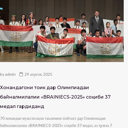
by
admin
29 апреля, 2025
Хонандагони тоҷик дар Олимпиадаи
байналмилалии «BRAINIECS-2025» соҳиби 37
медал гардиданд
70 хонандаи муассисаҳои таълимии пойтахт дар Олимпиадаи
байналмилалии «BRAINIECS-2025» соҳиби 37 медал, аз ҷумла 7