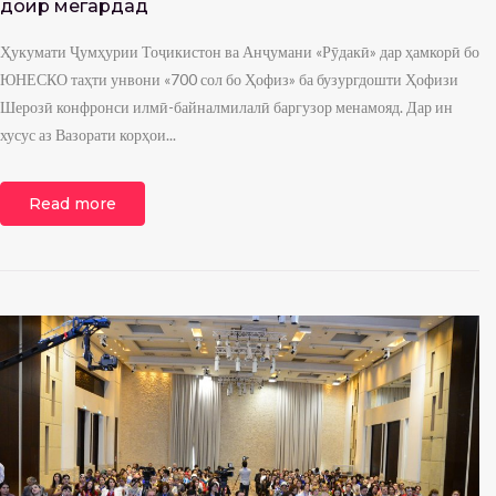
доир мегардад
Ҳукумати Ҷумҳурии Тоҷикистон ва Анҷумани «Рӯдакӣ» дар ҳамкорӣ бо
ЮНЕСКО таҳти унвони «700 сол бо Ҳофиз» ба бузургдошти Ҳофизи
Шерозӣ конфронси илмӣ-байналмилалӣ баргузор менамояд. Дар ин
хусус аз Вазорати корҳои...
Read more