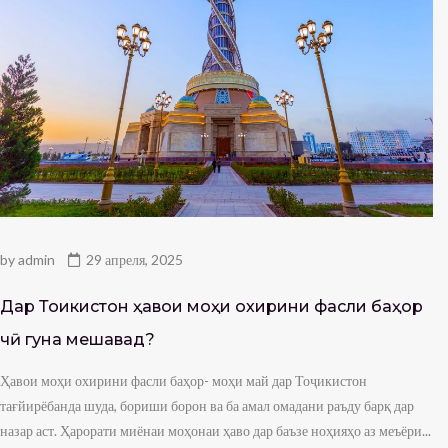
by
admin
29 апреля, 2025
Дар Тоҷикистон ҳавои моҳи охирини фасли баҳор
чӣ гуна мешавад?
Ҳавои моҳи охирини фасли баҳор- моҳи май дар Тоҷикистон
тағйирёбанда шуда, бориши борон ва ба амал омадани раъду барқ дар
назар аст. Ҳарорати миёнаи моҳонаи ҳаво дар баъзе ноҳияҳо аз меъёри...