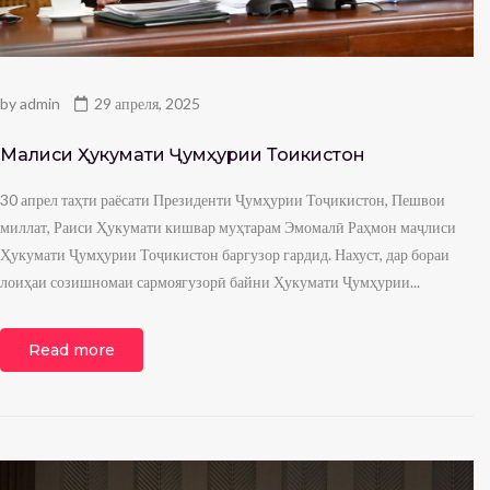
by
admin
29 апреля, 2025
Маҷлиси Ҳукумати Ҷумҳурии Тоҷикистон
30 апрел таҳти раёсати Президенти Ҷумҳурии Тоҷикистон, Пешвои
миллат, Раиси Ҳукумати кишвар муҳтарам Эмомалӣ Раҳмон маҷлиси
Ҳукумати Ҷумҳурии Тоҷикистон баргузор гардид. Нахуст, дар бораи
лоиҳаи созишномаи сармоягузорӣ байни Ҳукумати Ҷумҳурии...
Read more