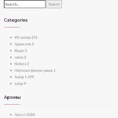
Search for:
Search
Categories
90-soniya
251
Арши илм
2
Видео
1
лавха
3
Нобига
2
Омӯзиши фанҳои дақиқ
1
Хабар
1 299
хабар
9
Архивы
Август 2026