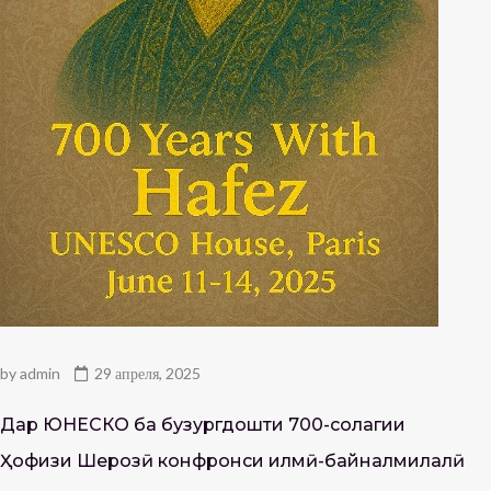
by
admin
29 апреля, 2025
Дар ЮНЕСКО ба бузургдошти 700-солагии
Ҳофизи Шерозӣ конфронси илмӣ-байналмилалӣ