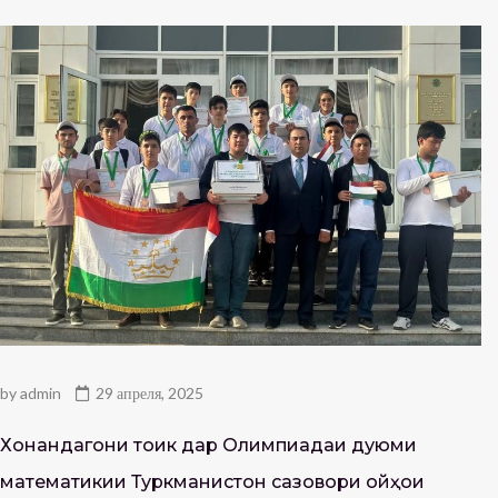
by
admin
29 апреля, 2025
Хонандагони тоҷик дар Олимпиадаи дуюми
математикии Туркманистон сазовори ҷойҳои