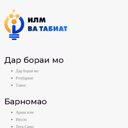
Дар бораи мо
Дар бораи мо
Роҳбарият
Тамос
Барномаҳо
Арши илм
Инсон
Теғи Сино