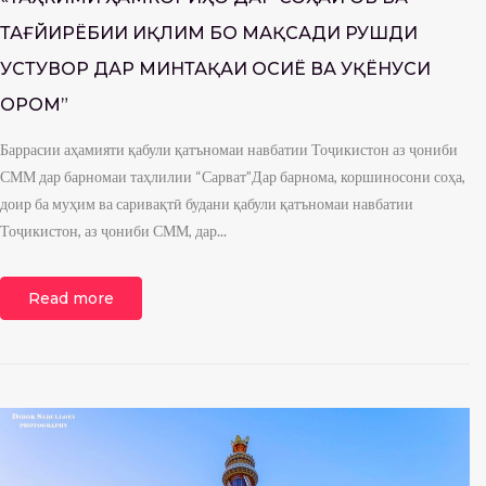
ТАҒЙИРЁБИИ ИҚЛИМ БО МАҚСАДИ РУШДИ
УСТУВОР ДАР МИНТАҚАИ ОСИЁ ВА УҚЁНУСИ
ОРОМ”
Баррасии аҳамияти қабули қатъномаи навбатии Тоҷикистон аз ҷониби
СММ дар барномаи таҳлилии “Сарват”Дар барнома, коршиносони соҳа,
доир ба муҳим ва саривақтӣ будани қабули қатъномаи навбатии
Тоҷикистон, аз ҷониби СММ, дар...
Read more