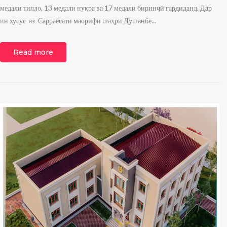
медали тилло, 13 медали нуқра ва 17 медали биринҷӣ гардиданд. Дар
ин хусус аз Сарраёсати маорифи шаҳри Душанбе...
Read more