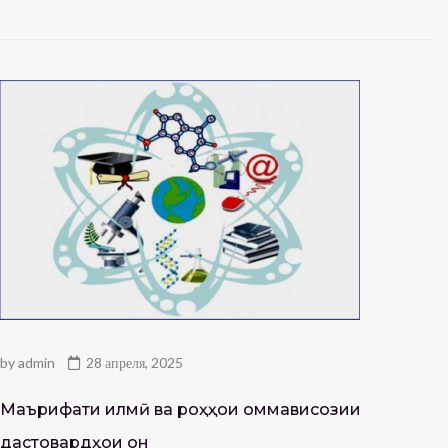
by
admin
28 апреля, 2025
Маърифати илмӣ ва роҳҳои оммависозии
дастовардҳои он