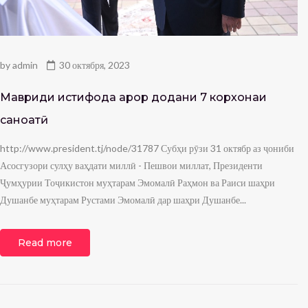
by
admin
30 октября, 2023
Мавриди истифода қарор додани 7 корхонаи
саноатӣ
http://www.president.tj/node/31787 Субҳи рӯзи 31 октябр аз ҷониби
Асосгузори сулҳу ваҳдати миллӣ - Пешвои миллат, Президенти
Ҷумҳурии Тоҷикистон муҳтарам Эмомалӣ Раҳмон ва Раиси шаҳри
Душанбе муҳтарам Рустами Эмомалӣ дар шаҳри Душанбе...
Read more