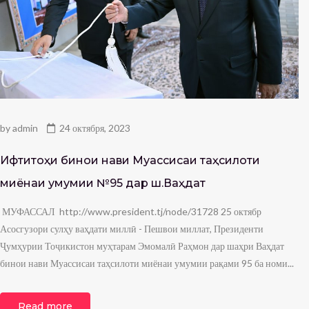
by
admin
24 октября, 2023
Ифтитоҳи бинои нави Муассисаи таҳсилоти
миёнаи умумии №95 дар ш.Ваҳдат
МУФАССАЛ http://www.president.tj/node/31728 25 октябр
Асосгузори сулҳу ваҳдати миллӣ - Пешвои миллат, Президенти
Ҷумҳурии Тоҷикистон муҳтарам Эмомалӣ Раҳмон дар шаҳри Ваҳдат
бинои нави Муассисаи таҳсилоти миёнаи умумии рақами 95 ба номи...
Read more