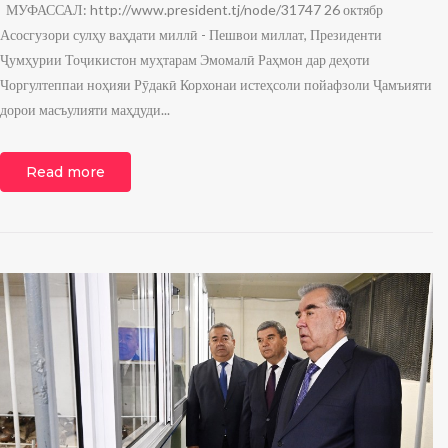
МУФАССАЛ: http://www.president.tj/node/31747 26 октябр
Асосгузори сулҳу ваҳдати миллӣ - Пешвои миллат, Президенти
Ҷумҳурии Тоҷикистон муҳтарам Эмомалӣ Раҳмон дар деҳоти
Чоргултеппаи ноҳияи Рӯдакӣ Корхонаи истеҳсоли пойафзоли Ҷамъияти
дорои масъулияти маҳдуди...
Read more