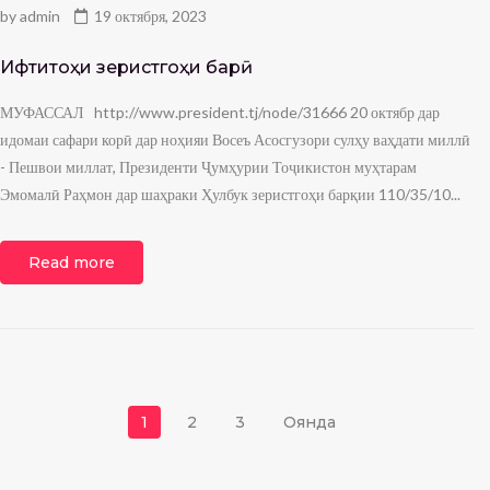
by
admin
19 октября, 2023
Ифтитоҳи зеристгоҳи барқӣ
МУФАССАЛ http://www.president.tj/node/31666 20 октябр дар
идомаи сафари корӣ дар ноҳияи Восеъ Асосгузори сулҳу ваҳдати миллӣ
- Пешвои миллат, Президенти Ҷумҳурии Тоҷикистон муҳтарам
Эмомалӣ Раҳмон дар шаҳраки Ҳулбук зеристгоҳи барқии 110/35/10...
Read more
Навигация по запися
1
2
3
Оянда