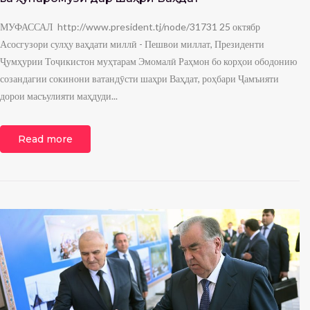
МУФАССАЛ http://www.president.tj/node/31731 25 октябр
Асосгузори сулҳу ваҳдати миллӣ - Пешвои миллат, Президенти
Ҷумҳурии Тоҷикистон муҳтарам Эмомалӣ Раҳмон бо корҳои ободонию
созандагии сокинони ватандӯсти шаҳри Ваҳдат, роҳбари Ҷамъияти
дорои масъулияти маҳдуди...
Read more