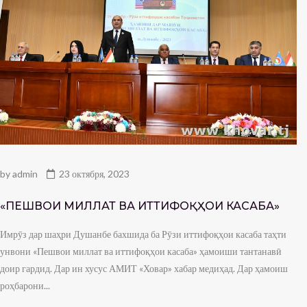
by
admin
23 октября, 2023
«ПЕШВОИ МИЛЛАТ ВА ИТТИФОҚҲОИ КАСАБА»
Имрӯз дар шаҳри Душанбе бахшида ба Рӯзи иттифоқҳои касаба таҳти
унвони «Пешвои миллат ва иттифоқҳои касаба» ҳамоиши тантанавӣ
доир гардид. Дар ин хусус АМИТ «Ховар» хабар медиҳад. Дар ҳамоиш
роҳбарони...