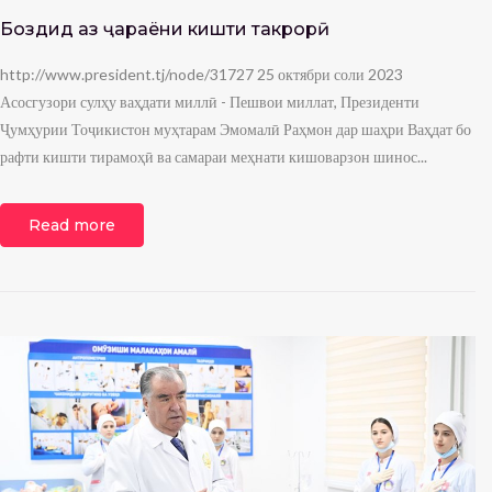
Боздид аз ҷараёни кишти такрорӣ
http://www.president.tj/node/31727 25 октябри соли 2023
Асосгузори сулҳу ваҳдати миллӣ - Пешвои миллат, Президенти
Ҷумҳурии Тоҷикистон муҳтарам Эмомалӣ Раҳмон дар шаҳри Ваҳдат бо
рафти кишти тирамоҳӣ ва самараи меҳнати кишоварзон шинос...
Read more