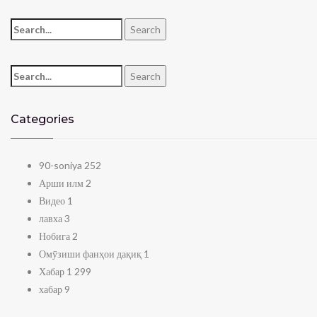
Search for:
Search
Search for:
Search
Categories
90-soniya
252
Арши илм
2
Видео
1
лавха
3
Нобига
2
Омӯзиши фанҳои дақиқ
1
Хабар
1 299
хабар
9