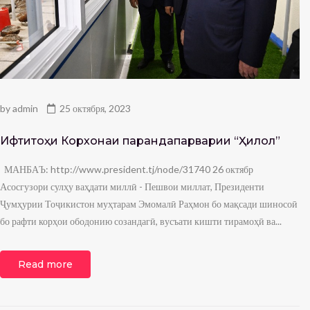
by
admin
25 октября, 2023
Ифтитоҳи Корхонаи парандапарварии “Ҳилол”
МАНБАЪ: http://www.president.tj/node/31740 26 октябр
Асосгузори сулҳу ваҳдати миллӣ - Пешвои миллат, Президенти
Ҷумҳурии Тоҷикистон муҳтарам Эмомалӣ Раҳмон бо мақсади шиносоӣ
бо рафти корҳои ободонию созандагӣ, вусъати кишти тирамоҳӣ ва...
Read more