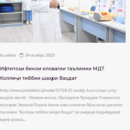
by
admin
24 октября, 2023
Ифтитоҳи бинои иловагии таълимии МДТ
Коллеҷи тиббии шаҳри Ваҳдат
http://www.president.tj/node/31726 25 октябр Асосгузори сулҳу
ваҳдати миллӣ - Пешвои миллат, Президенти Ҷумҳурии Тоҷикистон
муҳтарам Эмомалӣ Раҳмон бинои нави иловагии Муассисаи давлатии
таълимии “Коллеҷи тиббии шаҳри Ваҳдат”-ро мавриди баҳрабардорӣ
қарор доданд....