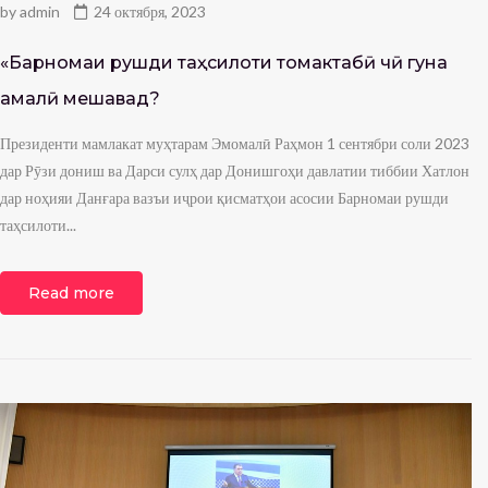
by
admin
24 октября, 2023
«Барномаи рушди таҳсилоти томактабӣ чӣ гуна
амалӣ мешавад?
Президенти мамлакат муҳтарам Эмомалӣ Раҳмон 1 сентябри соли 2023
дар Рӯзи дониш ва Дарси сулҳ дар Донишгоҳи давлатии тиббии Хатлон
дар ноҳияи Данғара вазъи иҷрои қисматҳои асосии Барномаи рушди
таҳсилоти...
Read more