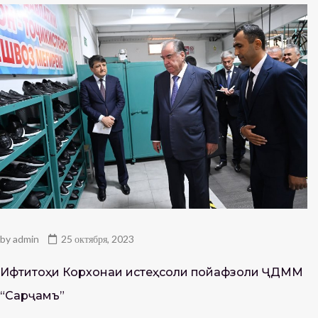
by
admin
25 октября, 2023
Ифтитоҳи Корхонаи истеҳсоли пойафзоли ҶДММ
“Сарҷамъ”