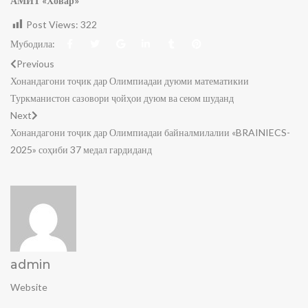
АМИТ «Ховар»
Post Views:
322
Мубодила:
Previous
Хонандагони тоҷик дар Олимпиадаи дуюми математикии
Туркманистон сазовори ҷойҳои дуюм ва сеюм шуданд
Next
Хонандагони тоҷик дар Олимпиадаи байналмилалии «BRAINIECS-
2025» соҳиби 37 медал гардиданд
admin
Website