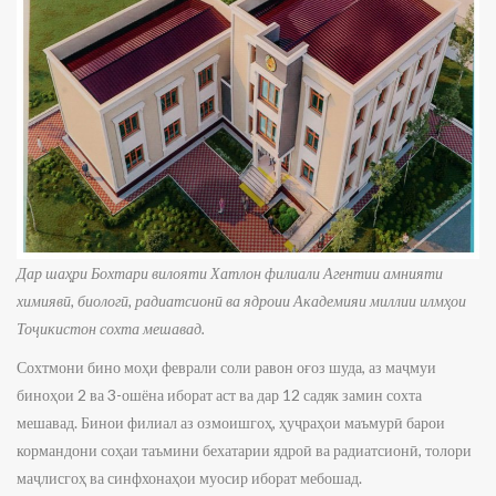
Дар шаҳри Бохтари вилояти Хатлон филиали Агентии амнияти
химиявӣ, биологӣ, радиатсионӣ ва ядроии Академияи миллии илмҳои
Тоҷикистон сохта мешавад.
Сохтмони бино моҳи феврали соли равон оғоз шуда, аз маҷмуи
биноҳои 2 ва 3-ошёна иборат аст ва дар 12 садяк замин сохта
мешавад. Бинои филиал аз озмоишгоҳ, ҳуҷраҳои маъмурӣ барои
кормандони соҳаи таъмини бехатарии ядроӣ ва радиатсионӣ, толори
маҷлисгоҳ ва синфхонаҳои муосир иборат мебошад.