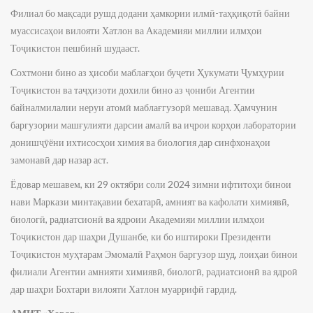
Филиал бо мақсади рушд додани ҳамкории илмӣ-таҳқиқотӣ байни
муассисаҳои вилояти Хатлон ва Академияи миллии илмҳои
Тоҷикистон пешбинӣ шудааст.
Сохтмони бино аз ҳисоби маблағҳои буҷети Ҳукумати Ҷумҳурии
Тоҷикистон ва таҷҳизоти дохили бино аз ҷониби Агентии
байналмилалии неруи атомӣ маблағгузорӣ мешавад. Ҳамчунин
баргузории машғулияти дарсии амалӣ ва иҷрои корҳои лаборатории
донишҷӯёни ихтисосҳои химия ва биология дар синфхонаҳои
замонавӣ дар назар аст.
Ёдовар мешавем, ки 29 октябри соли 2024 зимни ифтитоҳи бинои
нави Маркази минтақавии бехатарӣ, амният ва кафолати химиявӣ,
биологӣ, радиатсионӣ ва ядроии Академияи миллии илмҳои
Тоҷикистон дар шаҳри Душанбе, ки бо иштироки Президенти
Тоҷикистон муҳтарам Эмомалӣ Раҳмон баргузор шуд, лоиҳаи бинои
филиали Агентии амнияти химиявӣ, биологӣ, радиатсионӣ ва ядроӣ
дар шаҳри Бохтари вилояти Хатлон муаррифӣ гардид.