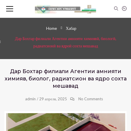
Home
Хабар
Дар Бохтар филиали Агентии амнияти химиявӣ, биологӣ,
радиатсионӣ ва ядроӣ сохта мешавад
Дар Бохтар филиали Агентии амнияти
химиявӣ, биологӣ, радиатсионӣ ва ядроӣ сохта
мешавад
admin
/
29 апреля, 2025
No Comments