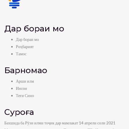
Дар бораи мо
Дар бораи мо
Роҳбарият
Тамос
Барномаҳо
Арши илм
Инсон
Теғи Сино
Суроға
Бахшида ба Рӯзи илми тоҷик дар мамлакат 14 апрели соли 2021