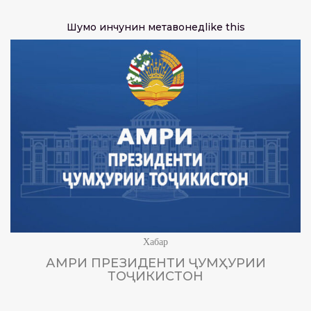
Шумо инчунин метавонед
like this
Хабар
АМРИ ПРЕЗИДЕНТИ ҶУМҲУРИИ
ТОҶИКИСТОН